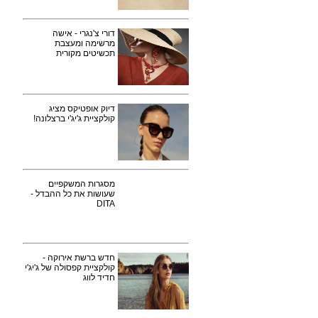
דורי צ'נגרי - אישה
מרשימה ומעצבת
תכשיטים מקורית
דיוק אופטיקס מציג
קולקציית ג'יג'י ברצלונה!
מסגרות המשקפיים
שעושות את כל ההבדל -
DITA
חדש ברשת אירוקה -
קולקציית קפסולה של ג'יג'י
חדיד לווג