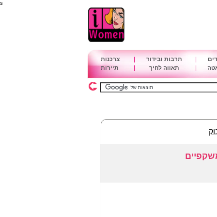
s
דים
|
תרבות ובידור
|
צרכנות
אטה
|
תאווה לחיך
|
תיירות
וק
שקפיים