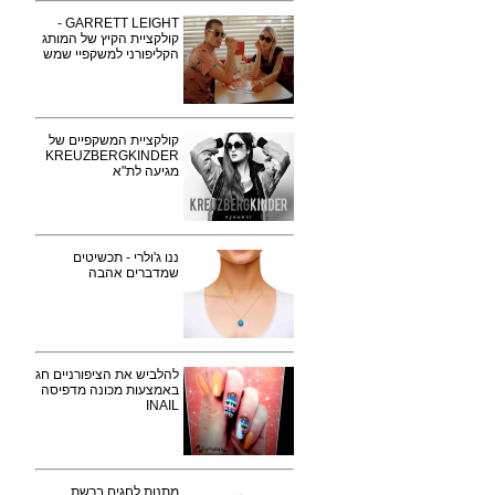
GARRETT LEIGHT -
קולקציית הקיץ של המותג
הקליפורני למשקפיי שמש
קולקציית המשקפיים של
KREUZBERGKINDER
מגיעה לת"א
ננו ג'ולרי - תכשיטים
שמדברים אהבה
להלביש את הציפורניים חג
באמצעות מכונה מדפיסה
INAIL
מתנות לחגים ברשת