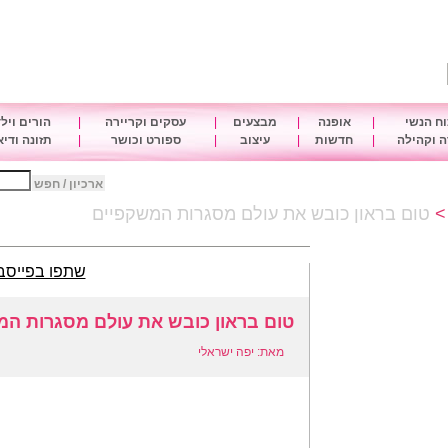
ח הנשי
|
אופנה
|
מבצעים
|
עסקים וקריירה
|
הורים ויל
 וקהילה
|
חדשות
|
עיצוב
|
ספורט וכושר
|
תזונה ודי
ארכיון / חפש
טום בראון כובש את עולם מסגרות המשקפיים
שתפו בפייסב
טום בראון כובש את עולם מסגרות המ
מאת: יפה ישראלי