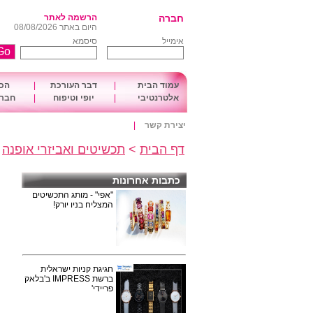
חברה
הרשמה לאתר
היום באתר 08/08/2026
אימייל
סיסמא
עמוד הבית
|
דבר העורכת
|
הכו
אלטרנטיבי
|
יופי וטיפוח
|
חברה
יצירת קשר
|
דף הבית
>
תכשיטים ואביזרי אופנה
>
כתבות אחרונות
"אפי" - מותג התכשיטים
המצליח בניו יורק!
חגיגת קניות ישראלית
ברשת IMPRESS ב'בלאק
פריידי'