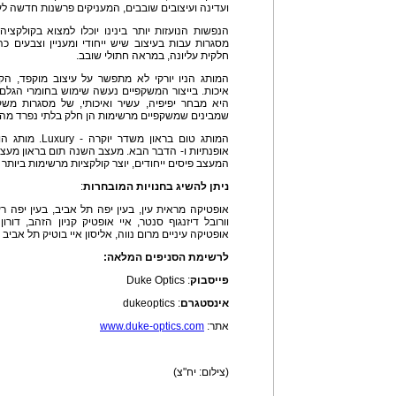
ועדינה ועיצובים שובבים, המעניקים פרשנות חדשה ל
הנפשות הנועזות יותר בינינו יוכלו למצוא בקולקציה 
מסגרות עבות בעיצוב שיש ייחודי ומעניין וצבעים כ
חלקית עליונה, במראה חתולי שובב.
המותג הניו יורקי לא מתפשר על עיצוב מוקפד, הק
איכות. בייצור המשקפיים נעשה שימוש בחומרי הגלם ה
היא מבחר יפיפיה, עשיר ואיכותי, של מסגרות משק
שמבינים שמשקפיים מרשימות הן חלק בלתי נפרד מהל
המותג טום בראון 
אופנתיות ו- הדבר הבא. מעצב השנה תום בראון מעצב 
המעצב פיסים ייחודים, יוצר קולקציות מרשימות ביותר 
ניתן להשיג בחנויות המובחרות
:
אופטיקה מראית עין, בעין יפה תל אביב, בעין יפה
וורובל דיזנגוף סנטר, איי אופטיק קניון הזהב, דור
אופטיקה עיניים מרום נווה, אליסון איי בוטיק תל אביב
לרשימת הסניפים המלאה:
פייסבוק
: Duke Optics
אינסטגרם
: dukeoptics
אתר:
www.duke-optics.com
(צילום: יח"צ)