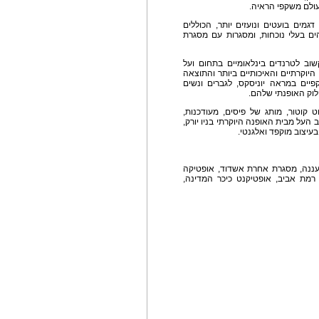
עולם משקפי הראיה.
דגמים בועטים ונועזים יותר, הכוללים
הים בעלי נוכחות, ומסגרות עם מסגרת
שוב לטרנדים בינלאומיים בתחום ועל
יוקרתיים והאיכותיים ביותר והתוצאה
פיים במראה יוניסקס, לגברים ונשים
וק האופנתי שלהם.
משדר יוקרה - Luxury. מותג הוט קוטור, מותג של פיסים, מעודכנות,
העל מבית האופנה היוקרתי בניו יורק,
בעיצוב מוקפד ואלגנטי.
 רעננה, מסגרת אחרת אשדוד, אופטיקה
ון רמת אביב, אופטיקנט כיכר המדינה,