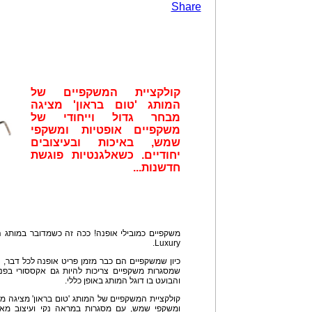
Share
קולקציית המשקפיים של
המותג 'טום בראון' מציגה
מבחר גדול וייחודי של
משקפיים אופטיות ומשקפי
שמש, באיכות ובעיצובים
יחודיים. כשאלגנטיות פוגשת
חדשנות...
משקפיים כמובילי אופנה! ככה זה כשמדובר במותג הניו
Luxury.
כיון שמשקפיים הם כבר מזמן פריט אופנה לכל דבר, ה
שמסגרות משקפיים צריכות להיות גם אקססורי בפני
והבועט בו דוגל המותג באופן כללי.
קולקציית המשקפיים של המותג 'טום בראון' מציגה מב
ומשקפי שמש, עם מסגרות במראה נקי ועיצוב מאופ