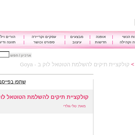
ח הנשי
|
אופנה
|
מבצעים
|
עסקים וקריירה
|
הורים ויל
 וקהילה
|
חדשות
|
עיצוב
|
ספורט וכושר
|
תזונה ודי
ארכיון / חפש
קולקציית תיקים להשלמת הטוטאל לוק ב - Goya
שתפו בפייסב
קולקציית תיקים להשלמת הטוטאל לוק ב -
מאת: טלי גולדי