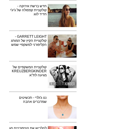
חדש ברשת אירוקה -
קולקציית קפסולה של ג'יג'י
חדיד לווג
GARRETT LEIGHT -
קולקציית הקיץ של המותג
הקליפורני למשקפיי שמש
קולקציית המשקפיים של
KREUZBERGKINDER
מגיעה לת"א
ננו ג'ולרי - תכשיטים
שמדברים אהבה
להלביש את הציפורניים חג