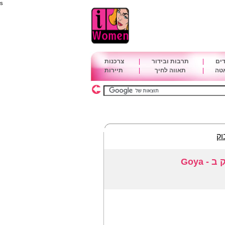
s
דים
|
תרבות ובידור
|
צרכנות
אטה
|
תאווה לחיך
|
תיירות
וק
 Goya