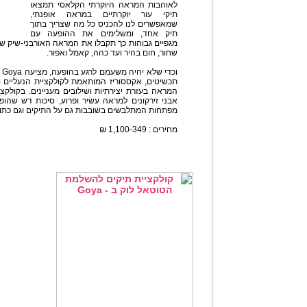
לאוהבות המראה היוקרתי הקלאסי תמצאו
תיקי עור יוקרתיים במראה אופנתי,
שמאפשרים לנו להכניס כל מה שצריך בתוך
תיק אחד, ומשלימים את ההופעה עם
מגפיים גבוהות כך תקבלו את המראה האורבני-שיק ששו
שחור, חום בהיר ועד כהה, קאמל ואפור.
וכדי שלא יהיה משעמם לרגע בהופעה, מציעה Goya רשת נעלי
תכשיטים, אקססוריז המותאמת לקולקציית הנעליים ו
המראה בעזרת יצירתיות ושילובים מעניינים. בקולק
אבני זירקונים למראה עשיר ופרוע, סיכות דש שהופ
מפתחות המתלבשים בשובבות גם על התיקים וגם כתו
מחירים : 1,100-349 ₪