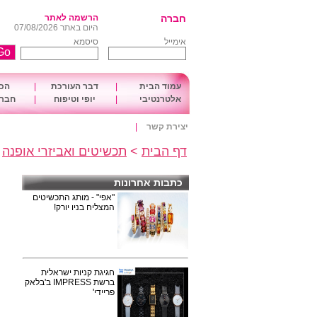
חברה
הרשמה לאתר
היום באתר 07/08/2026
אימייל
סיסמא
עמוד הבית
|
דבר העורכת
|
הכו
אלטרנטיבי
|
יופי וטיפוח
|
חברה
יצירת קשר
|
דף הבית
>
תכשיטים ואביזרי אופנה
>
כתבות אחרונות
"אפי" - מותג התכשיטים
המצליח בניו יורק!
חגיגת קניות ישראלית
ברשת IMPRESS ב'בלאק
פריידי'