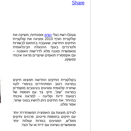
Share
Goya רשת נעלי
נשים
אופנתיות, משיקה את
קולקציית חורף 2010 ומציגה את קולקציית
התיקים החדשה, שעוצבה בהתאם לבשורות
ולטרנדים בענף ההנעלה הבינלאומית
ומאפשרת מענה מלא לדרישות האופנה –
עם אקססוריז תואמים שיוצרים מראה איכותי
ומושקע.
בקולקציית התיקים החדשה תמצאו תיקים
במראה רטוב המתהדרים בגימורי לקה
שחורה קלאסית ומגיעים בעיצובים מוקפדים
במראה "שק", תיקי צד עם תוספת של
רצועות ידיות וקליעה - למראה איכותי
במיוחד. את התיקים ניתן להשיג בגווני שחור,
אפור ומלט.
לצידם מוצעת גם האופציה המשוחררת יותר
עם תיקים בתוספת פייטים, פרנזים ותיקים
מזמ"ש, המגיעים בגזרות עגולות יותר
ומאפשרים נשיאה עם ידית או על הצד.