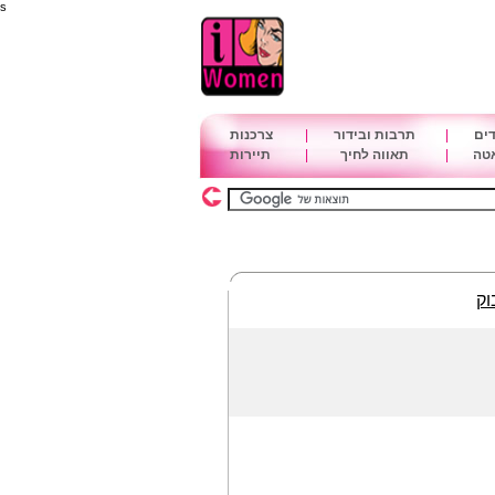
s
דים
|
תרבות ובידור
|
צרכנות
אטה
|
תאווה לחיך
|
תיירות
וק