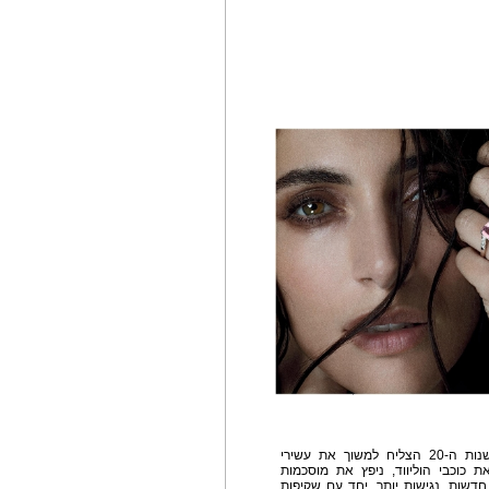
מותג התכשיטים הצרפתי Mauboussin, שכבר בשנות ה-20 הצליח למשוך את עשירי
את כוכבי הוליווד, ניפץ את מוסכמות
חדשות, נגישות יותר, יחד עם שקיפות