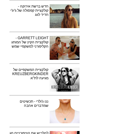
חדש ברשת אירוקה -
קולקציית קפסולה של ג'יג'י
חדיד לווג
GARRETT LEIGHT -
קולקציית הקיץ של המותג
הקליפורני למשקפיי שמש
קולקציית המשקפיים של
KREUZBERGKINDER
מגיעה לת"א
ננו ג'ולרי - תכשיטים
שמדברים אהבה
להלביש את הציפורניים חג