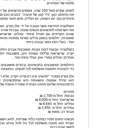
מלאה של המחירים.
למותג שקיים מעל 250 שנה, אוספים מ
את מהותם, כגון: 'ורד קטן של אהבה', 'כוכבים כוכבים'
מיוחדים כמו: יום נישואין, יום הולדת, סיום תואר וסתם 
הקולקציה החדשה אשר עוצבה על ידי אלן נמרק, נש
את השראתה לתכשיטים מנשים שונות, עוברות אורח רנד
שונים ויוקרתיים עם סטייל מיוחד: עגילים, שרשראו
ססגוניות, יהלומים במגוון גדלים וצורות ומתכות מהאי
ועוד.. בעלי רמת גימור גבוהה ביותר.
בקולקציה: טבעות דקות ועבות, משובצות אבנים ויהלו
יקרה; שרשראות קלילות עשויות זהב, משובצות יהלומ
ואחרים; עגילים צמודי אוזן, עגילי טיפה ועוד..
היהלומים המשובצים בתכשיטים נבחרים ומשובצים ב
כדי להבטיח התאמה מושלמת לכל תכשיט, והתוצאה מר
אלן נמרק מסביר: "תכשיט אינו רק פריט יוקרה, אלא רא
הוא יצירת אומנות, והשאיפה היא שהתכשיטים י
הדומיננטיות שלהם מהווה הצהרה ואמירה אישית של ז
מחירים:
טבעות: החל מ-2,700 ₪
שרשראות: החל מ-8,000 ₪
עגילים: החל מ- 8,640 ₪
צמידים: החל מ- 2,450 ₪
מבחר רב: מאות ₪.
תכשיט יתאים תמיד כמתנה בלתי שגרתית, לרגע חשוב
יוקרתי הוא מתנה מושלמת לכל גיל ולכל אירוע וע
למשך שנים רבות.