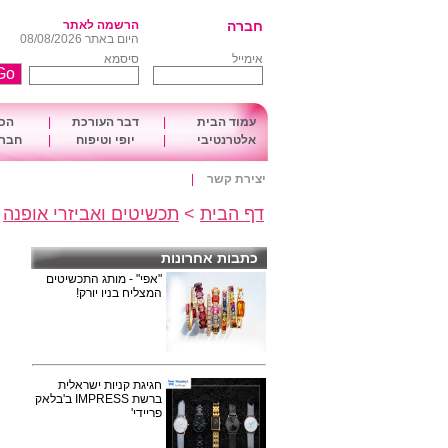
חברה
הרשמה לאתר
היום באתר 08/08/2026
אימייל
סיסמא
עמוד הבית
|
דבר העורכת
|
הכו
אלטרנטיבי
|
יופי וטיפוח
|
חברה
יצירת קשר
|
דף הבית
>
תכשיטים ואביזרי אופנה
>
כתבות אחרונות
"אפי" - מותג התכשיטים
המצליח בניו יורק!
חגיגת קניות ישראלית
ברשת IMPRESS ב'בלאק
פריידי'