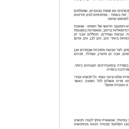
רשימים של תכשיטים עם שמות צבעוניים, שמגלמים
, 'את באמת' - ומתאימים לציון אירועים
לשימוש יומיומי.
יא והמעצב הראשי של המותג - שואבת
ומאליות ברחוב, ומאופיינת בסגנונות
ת, טבעות וצמידים, הכוללים אבני חן
כותיות ביותר: זהב, זהב לבן, זהב אדום
מים, לצד טבעות מסיביות שבמרכזן אבן
ים, אבני חן סיטרין, אמרלד, פנינים
קפידה ובסטנדרטים הגבוהים ביותר,
היבה ביופייה.
יית עולם וביטוי עצמי. כל תכשיט עבורי
הוו פריט משלים לכל הופעה, כאשר
ו העונדת אותם".
 במיוחד, שנשארת איתך לנצח. תכשיט
יצובו הקלאסי מבטיח הנאה מהתכשיט