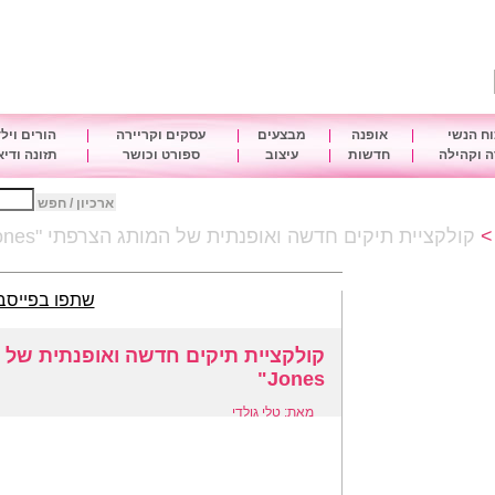
ח הנשי
|
אופנה
|
מבצעים
|
עסקים וקריירה
|
הורים ויל
 וקהילה
|
חדשות
|
עיצוב
|
ספורט וכושר
|
תזונה ודי
ארכיון / חפש
קולקציית תיקים חדשה ואופנתית של המותג הצרפתי "David Jones"
שתפו בפייסב
Jones"
מאת: טלי גולדי