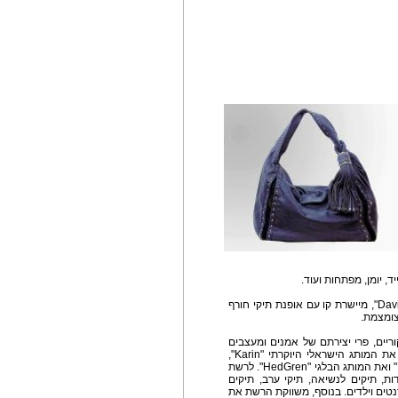
ד, יומן, מפתחות ועוד.
קולקציית תיקי הניטים של המותג הצרפתי "David Jones", מיישרת קו עם אופנת תיקי חורף
ריים, פרי יצירתם של אמנים ומעצבים
מהמובלים בארץ ובעולם. הרשת משווקת בבלעדיות את המותג הישראלי היוקרתי "Karin",
בעיצוב איריס גנץ, את המותג הצרפתי "David Jones" ואת המותג הבלגי "HedGren". לרשת
דות, תיקים לנשיאה, תיקי ערב, תיקים
נטים וילדים. בנוסף, משווקת הרשת את