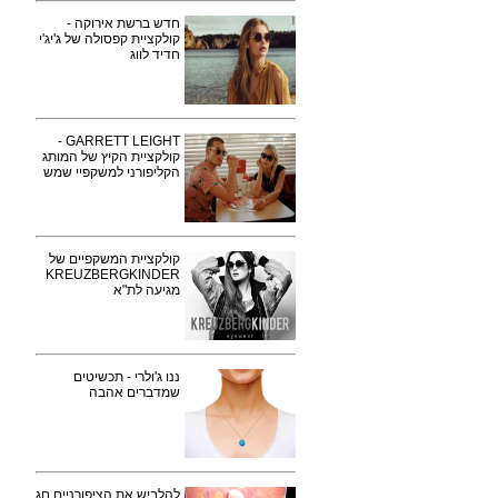
חדש ברשת אירוקה -
קולקציית קפסולה של ג'יג'י
חדיד לווג
GARRETT LEIGHT -
קולקציית הקיץ של המותג
הקליפורני למשקפיי שמש
קולקציית המשקפיים של
KREUZBERGKINDER
מגיעה לת"א
ננו ג'ולרי - תכשיטים
שמדברים אהבה
להלביש את הציפורניים חג