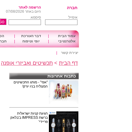
חברה
הרשמה לאתר
היום באתר 07/08/2026
אימייל
סיסמא
עמוד הבית
|
דבר העורכת
|
הכו
אלטרנטיבי
|
יופי וטיפוח
|
חברה
יצירת קשר
|
דף הבית
>
תכשיטים ואביזרי אופנה
>
כתבות אחרונות
"אפי" - מותג התכשיטים
המצליח בניו יורק!
חגיגת קניות ישראלית
ברשת IMPRESS ב'בלאק
פריידי'