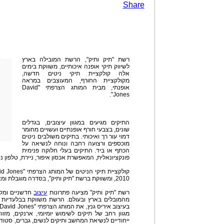
Share
רשת "תיק ותיק", הרשת המובילה בארץ
לשיווק תיקי אופנה איכותיים, משווקת בימים
אלה קולקציית תיקי ניטים חדשה,
מקולקציית החורף, המעוצבים במראה
אופנתי, מבית המותג הצרפתי "David
Jones".
התיקים מגיעים במגוון עיצובים, בגדלים
שונים, בצבעי חורף אופנתיים ועשויים מחומר
דמוי עור רך ואיכותי. בתיקים משולבים ניטים
מוכספים ורצועה רחבה ונוחה לנשיאה על
הכתף או ביד. התיקים בעלי חלוקה פנימית
פונקציונאלית, המאפשרת אכסון איפור, ניירת, טלפון ניי
2010, ומשווקת ברשת "תיק ותיק", בסדרה מוגבלת ומצומצמת.
רשת "תיק ותיק" מציעה פתרונות
עיצוב
חדשניים ומקו
מגוון רחב של תיקים לשימוש יומיומי, ארנקים, מזוו
ייחודיים לנשיאת המחשב ותיקים לנשים, גברים, סטוד