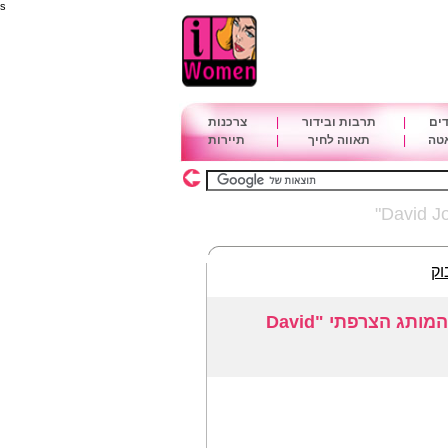
s
דים
|
תרבות ובידור
|
צרכנות
אטה
|
תאווה לחיך
|
תיירות
וק
קולקציית תיקים חדשה ואופנתית של המותג הצרפתי "David