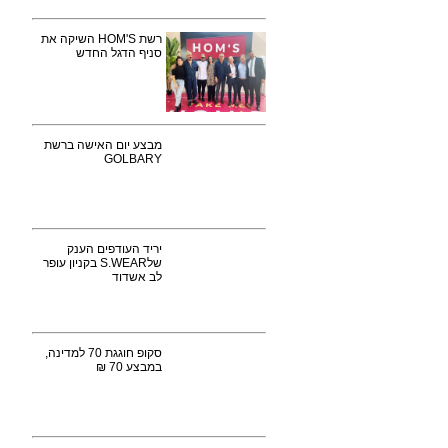
רשת HOM'S השיקה את
סניף הדגל החדש
מבצע יום האישה ברשת
GOLBARY
יריד העודפים הענק
שלS.WEAR בקניון עופר
לב אשדוד
סקופ חוגגת 70 למדינה,
במבצע 70 ₪