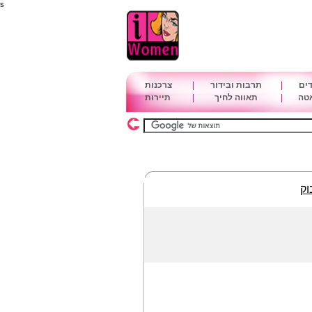
s
דים
|
תרבות ובידור
|
צרכנות
אטה
|
תאווה לחיך
|
תיירות
וק