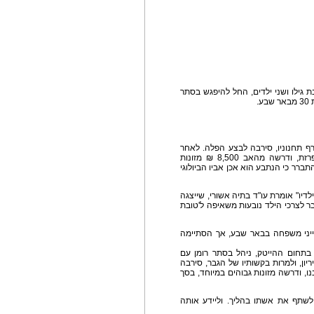
ההייטק, כבן 50, שלו אישה בת גילו ושני ילדים, החל להיפגש בסתר
.
רף תחנוניו, סירבה לבצע הפלה. לאחר
הולדת הילד הגישה עורכת הדין תביעת מזונות מופרזת, ודרשה מהאב 8,500 ₪ מזונות
ברר כי הנתבע הוא אכן אביו הביולוגי
דיו" אומרת עו"ד בתיה אשורי, שייצגה
ר לצרכי הילד נובעות משאיפה ל'טובת
יני משפחה בבאר שבע, אך הסתיימה
המרכז, העובד בתחום ההייטק, ניהל בסתר רומן עם
3. האישה נכנסה להיריון, ולמרות בקשותיו של הגבר, סירבה
ו, ודרשה מזונות גבוהים במיוחד, בסך
לשתף את אשתו בהליך. וליידע אותה