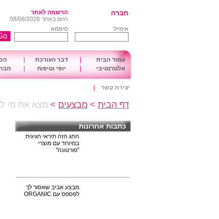
חברה
הרשמה לאתר
היום באתר 08/08/2026
אימייל
סיסמא
עמוד הבית
|
דבר העורכת
|
הכו
אלטרנטיבי
|
יופי וטיפוח
|
חברה
יצירת קשר
|
דף הבית
>
מבצעים
>
מצא את מי לה
כתבות אחרונות
החג הזה תיראי חגיגית
במיוחד עם מוצרי
"פורטונה"
מבצע אביב שאסור לך
לפספס עם ORGANIC