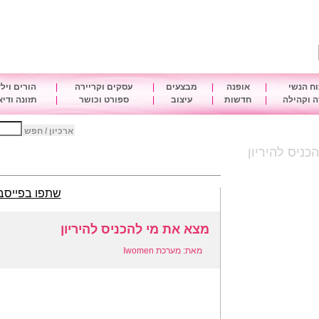
ח הנשי
|
אופנה
|
מבצעים
|
עסקים וקריירה
|
הורים ויל
 וקהילה
|
חדשות
|
עיצוב
|
ספורט וכושר
|
תזונה ודי
ארכיון / חפש
כניס להיריון
שתפו בפייסב
מצא את מי להכניס להיריון
מאת: מערכת Iwomen