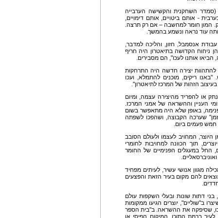
(סמדר השחקנית והקשישה הערבייה
בית - אותם ביטויים, אותם דימויים,
ק. המון חומר למחשבה – אם רק תרצה.
אותה עוד נראה ונשמע בהמשך.
בודת אנסמבל, חזון, והליכה למדבר,
הן ניחוח הקדושה בתיאטרון היה חריף
הביאו אותנו לעכו", הם מסבירים.
 להתהוות יצירה חדשה היה התרחקות
"באנו ריקים, מוכנים להתמלא, ועכו
עיצוב הזהות של המרכז לתיאטרון".
ק או להפריד מהיצירה עצמה, ומיום
מי העניין וההשראה של אמני המרכז.
נימה, באופן שלא היה מתאפשר בשום
זמן" שערכה הקבוצה, ושהפכו לשפתה
 חמש פעמים ביום.
היוצר, המחויב לעצמו ולעולם הסובב
צרים, תוך הכוונה למחויבות לחומרי
, החל במעגלים הפנימיים של החומר
ואוניברסאליים.
לה מגוון אנושי עשיר, לעיתים מפחיד
מוצאים להם מקום בעיר הזאת והפצעים
חדדים.
 בני דתות שונות ובעלי השקפות עולם
רו ב"שוליים", יוצרים הגיעו ממקומות
עכו, שסיפקה את ההשראה. ב"בית הספר
לעיר ברמת התוכן, המיקום הפיסי או