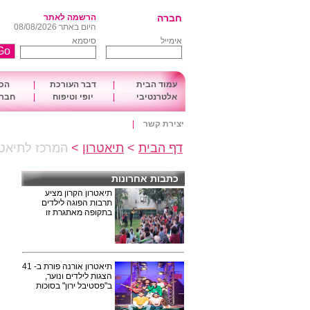
חברה
הרשמה לאתר
היום באתר 08/08/2026
אימייל
סיסמא
עמוד הבית
|
דבר העורכת
|
הכו
אלטרנטיבי
|
יופי וטיפוח
|
חברה
יצירת קשר
|
דף הבית
>
תיאטרון
>
המרכז לתיאטרו
כתבות אחרונות
תיאטרון הקרון מציע
תרבות הפוגה לילדים
בתקופה מאתגרת זו
תיאטרון אורנה פורת ב- 41
הצגות לילדים ונוער,
ב"פסטיבל ירון" בסוכות