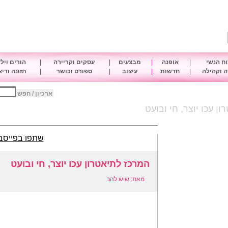
ח הנשי
|
אופנה
|
מבצעים
|
עסקים וקריירה
|
הורים ויל
 וקהילה
|
חדשות
|
עיצוב
|
ספורט וכושר
|
תזונה ודי
ארכיון / חפש
ן עכו יוצר, חי ובועט
שתפו בפייסב
המרכז לתיאטרון עכו יוצר, חי ובועט
מאת: שוש להב