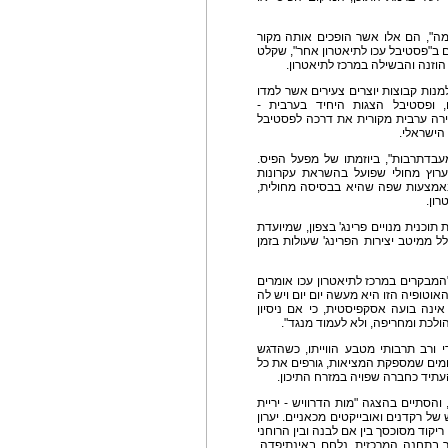
ה", הם אלו אשר הופכים אותה מקור
 ב"פסטיבל עכו לתיאטרון אחר", שקלט
זנה והבשילה במרכז לתיאטרון.
למנות קבוצות יוצרים צעירים אשר למדו
ם, ופסטיבל הצגות היחיד בערבית -
רה ערבית מקורית את דרכה לפסטיבל
הישראלי.
דתרבות", ביוזמתו של מפעל הפיס.
רוץ מחולי שפועל בהשראת עקרונות
שבאמצעות שפה שהיא בבסיסה מחולית,
רון.
וכנית מנויים פרינג' בצפון, שמיועדת
 ממיטב יצירות הפרינג' שעולות בזמן
מבקרים במרכז לתיאטרון עכו אומרים
האוטופיה הזו היא מעשה יום יום ויש לה
נה בועה אסקפיסטית, כי אם ניסיון
לכת ומחריפה, ולא לעמוד מנגד".
י ורב תרבותי מטבע הווייתו, כשהדגש
ומים שמספקת המציאות, גורפים את כל
תיד כחברה שפויה במזרח התיכון.
והסתיים בהצגה "מות הדרוויש - יריית
 רקדנים ואובייקטים מכאניים. יערון
 ריקוד מסוכסך בין אם לבנה ובין הרוחני
כר בתחנה המרכזית, נלחם באינתיפדה.