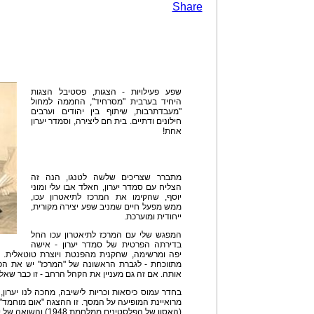
Share
שפע פעילויות - הצגות, פסטיבל הצגות
היחיד בערבית "מסרחיד", החממה למחול
"מעבדתרבות, שיתוף בין יהודים וערבים
חילונים ודתיים. בית חם ליצירה, וסמדר יערון
אחת!
מתברר שצריכים שלשה לטנגו, הנה זה
הצליח עם סמדר יערון, חאלד אבו עלי ומוני
יוסף, שהקימו את המרכז לתיאטרון עכו,
ממש מפעל חיים שמניב שפע יצירה מקורית,
ייחודית ומוערכת.
המפגש שלי עם המרכז לתיאטרון עכו החל
בדירתה הפרטית של סמדר יערון - אישה
יפה ומרשימה, שחקנית מהפנטת ויוצרת טוטאלית. כ
מתווכחת - לגברת הראשונה של "המרכז" יש את הפר
אותה. אם זה גם מעניין את הקהל הרחב - זו כבר שאל
בחדר עמוס כיסאות וכריות לישיבה, מחכה לנו יערון, 
מרואיינת המופיעה על המסך. זו ההצגה "אום מוחמד"
(האסון של הפלסטינים ממלחמת 1948) והשואה של יהודי אירופה.