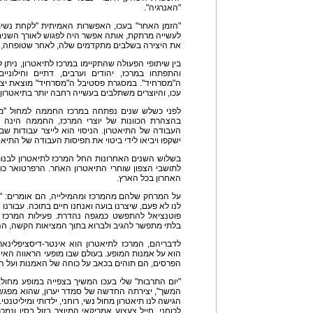
"האנרגיה".
"הזמן האחר" בעכו, האפשרות האמיתית "לקחת נשימ
לעשייה מרתקת, אותה אפשר היה לפגוש לאורך השנים
את היצירה בשלבים מתקדמים שלה, לאחר שטופחה, הו
בין שיתופי הפעולה שהתקיימו במרכז לתיאטרון, ניתן 
והתפתחו במרכז, יהודים וערבים, דתיים וחילוניי
ה"מסרחיד". במסגרת פסטיבל ה"מסרחיד" מוצאת יצי
עכו, והיוצרים משתלבים בעשייה רחבה יותר בתיאטרון 
לפני כשלש שנים נפתחה במרכז החממה למחול "מעב
בהצהרת הכוונות של יוצרי המרכז, החממה הינה ע
העבודה של התיאטרון. הניסוי הוא לייצר עבודות 
ישקפו ויביאו לידי ביטוי את תפיסות העבודה של התיאט
בשלוש השנים האחרונות החל המרכז לתיאטרון לבנות ת
לתושבי הצפון שוחרי התיאטרון האחר. הרפרטואר כולל
האחרון בכל הארץ.
על המרחק שלהם מהמרכז ומהמילייה, הם אומרים: "ה
לנו לא פעם, שיצרנו בועה ואנחנו חיים בתוכה. עבורנו 
פוטנציאל להתפשט כמגפה נהדרת. פעילות המרכז אי
בלתי מתפשר להגיב ולברוא בתוך המציאות הקשה, ההו
לדבריהם, המרכז לתיאטרון הוא אינטר-דיסציפלינאר
הוא על אמנות המופע. בעולם שבו מופעי הראווה האי
הפרסים, הם תוהים בכאב על כוחה של האמנות ועל הע
"יום התרבות" שלי בעכו המשיך בצפייה במופע מחול, 
המשך", יצירתה החדשה של סמדר יערון, שהוא מפגש של
הגישה לנו תיאטרון מחול נשי, רוחני, ילדותי ומיליטנטי.
לכוחני. חייל צעצוע אמריקאי המיוצר בזול בסין ונמ