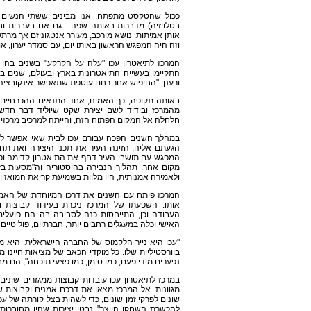
ככול שהטקסט מתפתח, אנו מבינים ששתי הנשים 
בטלויזיה) מדברות באותה שפה - גם אם בעברית ובער
אותן אמיתות. נושא מורכב, מעורר אנטגוניזם אך מרת
וזה היה המפגש הראשון באותו יום, עם סמדר יערון, 
המרכז לתיאטרון עכו "עלה על הקרקע" בשנים בהן ע
התקיימו בעשייה התיאטרונית בארץ ובעולם, שנים ב
ורענן. "החיפוש אחר רחם עוטפת שתאפשר אינקובציה, 
באותה תקופה, כך האמינו, אחד התנאים ההכרחיים
מהמרכז ובידוד לשם יצירת שקט שיוליד דבר חדש. 
חלחלה אל המקום הפתוח הזה, והייתה למרכיב מרכזי ב
במהלך השנים הפכה עבורם עכו לבית שאי אפשר לנת
הגעתם אליה, הזינה העיר את תכני היצירה ואת תחו
המפגש עם תושבי העיר דחף את התיאטרון קדימה ופ
מקום אחר. תהליך הנבירה בהיסטוריה וה"מסעות ב
ולאמירה אמנותית, היו מלוות בשמיעת קריאת המואזין
המרכז פיתח עם השנים את דרכו המיוחדת של האמן 
אותו. השפעתו של המרכז ניכרת בעידוד קבוצות ויו
העבודה וכן, התייחסות כנה לסביבה בה הם פועלים
האישי וכלה במעגלים רחבים יותר, חברתיים, פוליטיים 
"עכו היא נייר הלקמוס של החברה הישראלית. היא מכי
בוורסטיליות שלו. כל מוקדי הכאב של מציאות חיינו 
נפערים מידי פעם, כמו סימן, כמו פצעי תוכחה", הם מ
במרכז לתיאטרון עכו עובדות קבוצות ממגזרים שונים,
מגוונות. אל המרכז מצאו את דרכם אמנים וקבוצות שיצ
שונים לפרקי זמן שונים, כדי לשהות בצל קורתה של 
להכשרת השחקן היוצר" נבטו יצירות שהיו מחוברות 