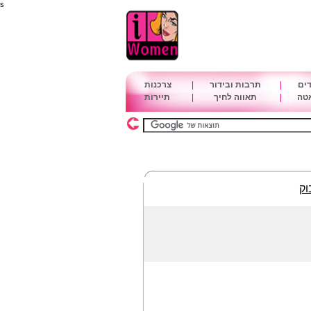
s
דים
|
תרבות ובידור
|
צרכנות
אטה
|
תאווה לחיך
|
תיירות
וק