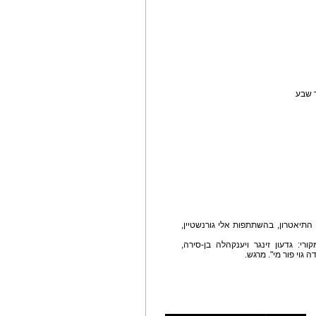
ר שבע
התיאטרון, בהשתתפות אלי גורנשטיין,
י: גדעון זינגר ויענקהלה בן-סירה,
 גוי פור מי". מרגש.