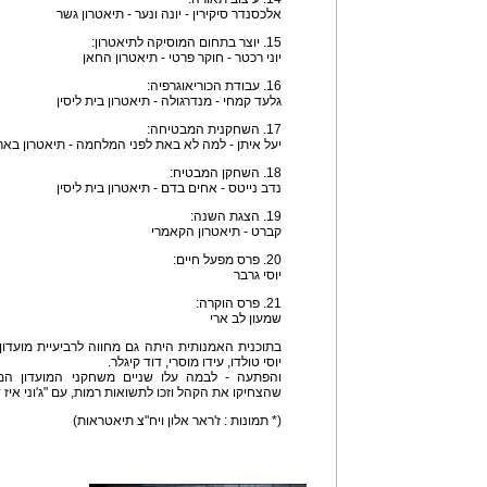
אלכסנדר סיקירין - יונה ונער - תיאטרון גשר
15. יוצר בתחום המוסיקה לתיאטרון:
יוני רכטר - חוקר פרטי - תיאטרון החאן
16. עבודת הכוריאוגרפיה:
גלעד קמחי - מנדרגולה - תיאטרון בית ליסין
17. השחקנית המבטיחה:
יעל איתן - למה לא באת לפני המלחמה - תיאטרון בא
18. השחקן המבטיח:
נדב נייטס - אחים בדם - תיאטרון בית ליסין
19. הצגת השנה:
קברט - תיאטרון הקאמרי
20. פרס מפעל חיים:
יוסי גרבר
21. פרס הוקרה:
שמעון לב ארי
בתוכנית האמנותית היתה גם מחווה לרביעיית מועדון 
יוסי טולדו, עידו מוסרי, דוד קיגלר.
והפתעה - לבמה עלו שניים משחקני המועדון המקור
שהצחיקו את הקהל וזכו לתשואות רמות, עם "ג'וני איז דה
(* תמונות : ז'ראר אלון ויח"צ תיאטראות)