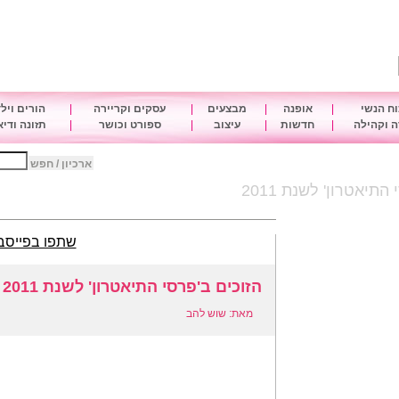
ח הנשי
|
אופנה
|
מבצעים
|
עסקים וקריירה
|
הורים ויל
 וקהילה
|
חדשות
|
עיצוב
|
ספורט וכושר
|
תזונה ודי
ארכיון / חפש
התיאטרון' לשנת 2011
שתפו בפייסב
הזוכים ב'פרסי התיאטרון' לשנת 2011
מאת: שוש להב