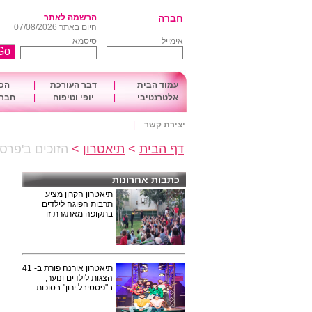
חברה
הרשמה לאתר
היום באתר 07/08/2026
אימייל
סיסמא
עמוד הבית
|
דבר העורכת
|
הכו
אלטרנטיבי
|
יופי וטיפוח
|
חברה
יצירת קשר
|
דף הבית
>
תיאטרון
>
הזוכים ב'פרסי 
כתבות אחרונות
תיאטרון הקרון מציע
תרבות הפוגה לילדים
בתקופה מאתגרת זו
תיאטרון אורנה פורת ב- 41
הצגות לילדים ונוער,
ב"פסטיבל ירון" בסוכות