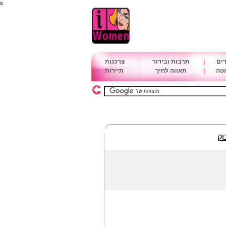
s
דים
|
תרבות ובידור
|
צרכנות
אטה
|
תאווה לחיך
|
תיירות
וק