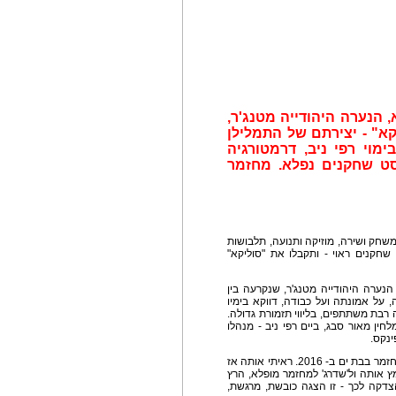
הנערה היהודייה מטנג'ר,
א" - יצירתם של התמלילן
ימוי רפי ניב, דרמטורגיה
סט שחקנים נפלא. מחזמר
שחק ושירה, מוזיקה ותנועה, תלבושות
ות שחקנים ראוי - ותקבלו את "סוליקא"
נערה היהודייה מטנג'ר, שנקרעה בין
 על אמונתה ועל כבודה, דווקא בימיו
 רבת משתתפים, בליווי תזמורת גדולה.
ין מאור סבג, ביים רפי ניב - מנהלו
ינקס.
ההפקה המקורית של ההצגה סוליקא, נולדה בחג המחזמר בבת ים ב- 2016. ראיתי אותה אז
 אותה ול'שדרג' למחזמר מופלא, הרץ
דקה לכך - זו הצגה כובשת, מרגשת,