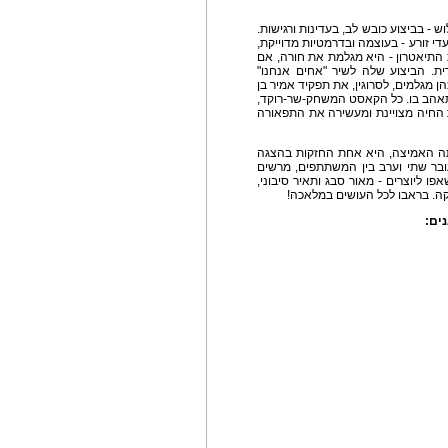
- בביצוע כובש לב, בעדינות ורגישות.
 זורע - בעוצמה ובדרמטיות מדוייקת,
 התיאטרון - היא מגלמת את חורה, אם
. הביצוע שלה לשיר "אחים אנחנו"
 מגלמים, לסרוגין, את תפקיד אמיר בן
להתאהב בו. כל הקאסט המשחק-שר-רוקד,
 החיה מצויינת ומעשירה את התפאורה
ה האמיצה, היא אחת החזקות בהצגה
ובר שתי וערב בין המשתתפים, מרשים
פו ליוצרים - מאור סבג ותאיר סיבוני,
יקה. בראבו לכל העושים במלאכה!
ים: