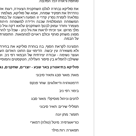
סוחפת וראויה לכל המלצה.
את סוליקא נבחרה לגלם השחקנית הצעירה, רעות אלוש 
נהדרת! את תפקיד שמחה, אמא של סוליקא, מגלמת עדי
נפלאה! לזמרת נסרין קדרי זו הופעה ראשונה על במת
המשפחה המוסלמית שכנה וידידה למשפחה היהודית
מצמרר וחודר עמוק לבטן! השחקנים עלאא דקה וגיל כהן
מלך מרוקו. אני זכיתי לראות את גיל כהן - שכל-כך 
מפגין משחק סוחף וכולם ראויים למחמאות. התזמורת
על הבמה.
הסצינה לקראת הסוף, בה בוחרת סוליקא את בחירת
ולא משאירה עין יבשה. הדימוי עם החוט האדום הע
ועוצר נשימה - עבודה יצירתית של הבמאי רפי ניב. ושא
ששילבו להפליא בין סיפור העלילה, הטקסטים והמוס
סוליקא בתיאטרון באר שבע - יוצרים, שחקנים, נגנ
מאת: מאור סבג ותאיר סיבוני
דרמטורגיה ודיאלוגים: שחר פנקס
בימוי: רפי ניב
לחנים וניהול מוסיקלי: מאור סבג
תמלילי שירים: תאיר סיבוני
תזמור: מתן יונה
כוריאוגרפיה: מיטל (טולה) דמארי
תפאורה: רות מילר