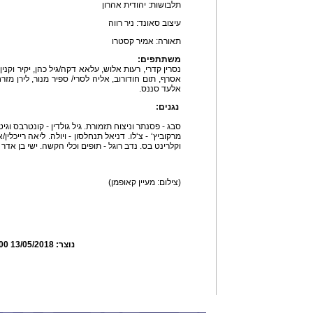
תלבושות: יהודית אהרון
עיצוב סאונד: ניר רווה
תאורה: אמיר קסטרו
משתתפ
נסרין קדרי, רעות אלוש, עלאא דקה/גיל כהן, יקיר וקנין, 
אסרף, תום חודורוב, אליה לסרי/ ספיר מנור, לירן מזר
אלעד סנ
נגנים:
סבג - פסנתר וניצוח תזמורת. גיל גולדין - קונטרבס וגי
מרקוביץ‘ - צ‘לו. דניאל תנחלסון - ויולה. ליאה רייכלין/
וקלרינט בס. נדב רוגל - תופים וכלי הקשה. ישי בן אדר 
(צילום: מעיין קאופמן)
נוצר:
13/05/2018 07:53:00