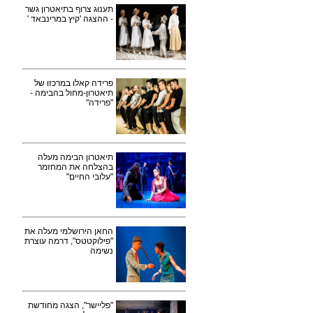
תענוג צרוף בתיאטרון גשר
- ההצגה 'קיץ במרינבאד '
פרידה קאלו במרכזו של
תיאטרון-מחול בהבימה -
"פרידה"
תיאטרון הבימה מעלה
בהצלחה את המחזמר
"עלובי החיים"
החאן הירושלמי מעלה את
"פילוקטטס", דרמה עוצרת
נשימה
"פליישר", הצגה מחודשת