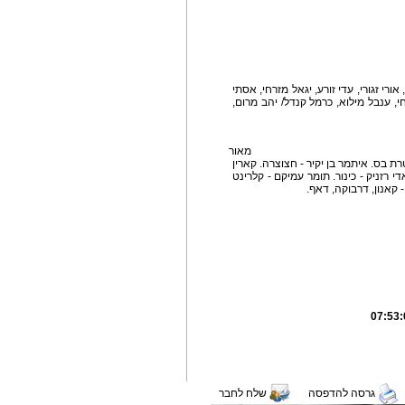
ים:
אורי זגורי, עדי זורע, יגאל מזרחי, אסתי
חי, ענבל מילוא, כרמל קנדל/ יהב מרום,
נס.
מאור
טרת בס. איתמר בן יקיר - חצוצרה. קארין
אדי רזניק - כינור. תומר עמיקם - קלרינט
- קאנון, דרבוקה, דאף.
גרסה להדפסה
שלח לחבר