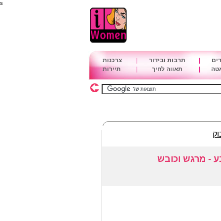
s
דים
|
תרבות ובידור
|
צרכנות
אטה
|
תאווה לחיך
|
תיירות
וק
 - מרגש וכובש