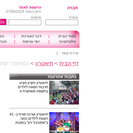
חברה
הרשמה לאתר
היום באתר 07/08/2026
אימייל
סיסמא
עמוד הבית
|
דבר העורכת
|
הכו
אלטרנטיבי
|
יופי וטיפוח
|
חברה
יצירת קשר
|
דף הבית
>
תיאטרון
>
המחזמר "סולי
כתבות אחרונות
תיאטרון הקרון מציע
תרבות הפוגה לילדים
בתקופה מאתגרת זו
תיאטרון אורנה פורת ב- 41
הצגות לילדים ונוער,
ב"פסטיבל ירון" בסוכות