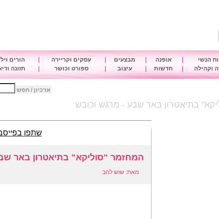
ח הנשי
|
אופנה
|
מבצעים
|
עסקים וקריירה
|
הורים ויל
 וקהילה
|
חדשות
|
עיצוב
|
ספורט וכושר
|
תזונה ודי
ארכיון / חפש
קא" בתיאטרון באר שבע - מרגש וכובש
שתפו בפייסב
המחזמר "סוליקא" בתיאטרון באר שבע
מאת: שוש להב