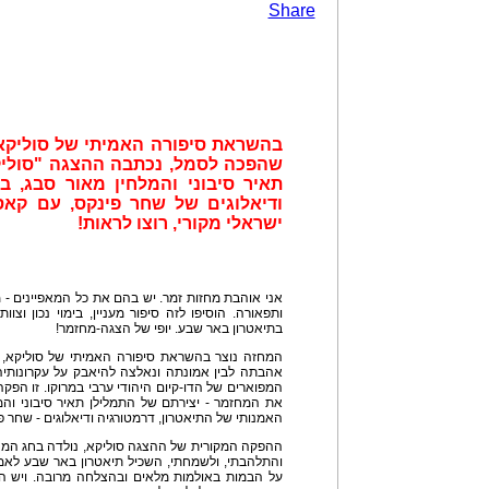
Share
בהשראת סיפורה האמיתי של סוליקא, 
שהפכה לסמל, נכתבה ההצגה "סוליק
תאיר סיבוני והמלחין מאור סבג, בב
ודיאלוגים של שחר פינקס, עם קא
ישראלי מקורי, רוצו לראות!
אני אוהבת מחזות זמר. יש בהם את כל המאפיינים - מ
ותפאורה. הוסיפו לזה סיפור מעניין, בימוי נכון וצו
בתיאטרון באר שבע. יופי של הצגה-מחזמר!
המחזה נוצר בהשראת סיפורה האמיתי של סוליקא, ה
אהבתה לבין אמונתה ונאלצה להיאבק על עקרונותיה,
המפוארים של הדו-קיום היהודי ערבי במרוקו. זו הפקה
את המחזמר - יצירתם של התמלילן תאיר סיבוני והמלח
האמנותי של התיאטרון, דרמטורגיה ודיאלוגים - שחר פ
והתלהבתי, ולשמחתי, השכיל תיאטרון באר שבע לאמץ
על הבמות באולמות מלאים ובהצלחה מרובה. ויש הצ