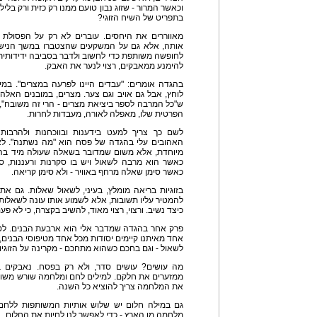
וכאשר המרור - שזוג נבון טועם ממנו רק כזית ורק בלי
בתפריט של השיח הזוגי?
מאווררים את היחסים. עוברים לא רק על הפסולת ש
אותה, אלא גם על המשקעים שהצטברו במשך הנישואין. 
לחופשה משותפת כדי לחשוב ולדבר בסביבה ידידותית.
להימנע ממאבקים, רצוי לנער את האבק.
בהגדה אומרים: "עבדים היינו לפרעה במצרים". במי
לוחץ, אבל גם אויב וגם צער. מצרים, במובנים האל
ש"כל המרבה לספר ביציאת מצרים - הרי זה משובח",
הפרטית שלו, מאפלה לאורה, מעבדות לחרות.
לשם כך צריך למעט בידענות ובווכחנות ולהרבו
האהובים עלי בהגדה של פסח הוא "מה נשתנה". לא
מיוחדת, אלא משום שמדובר בשאלה שעולה מיד ב
כאשר הוא מרבה לשאול ויש בו סקרנות ורעננות, סר
כאשר סימן שאלה מרחף באוויר - ולא סימן קריאה.
בזוגיות בריאה מומלץ, בעיני, לשאול שאלות. גם א
להמטיר עליו תשובות, אלא לשמוע אותו עונה לשאלות.
כיצד נשיב. ורצוי, רצוי מאוד, להשיב בקצרה, כי לא פ
פרק אחר בהגדה שמדבר אלי הוא ארבעת הבנים. לטע
אחד מאיתנו קיימים יסודות מכל אחד מטיפוסי הבנים, 
לשאול - וגם בחכם כשהוא מתחכם - מקרינה על הזוגיו
מה עושים? עושים סדר, ולא רק בפסח. נאבקים ב
ממזערים את חלקם. למילים לחם ומלחמה שורש משות
את המלחמה צריך להוציא כל השנה.
גם במילה חלום יש שלוש אותיות המשותפות ללחם 
מלחמה מן הארץ - כדי לאפשר לנו לחיות את החלום.