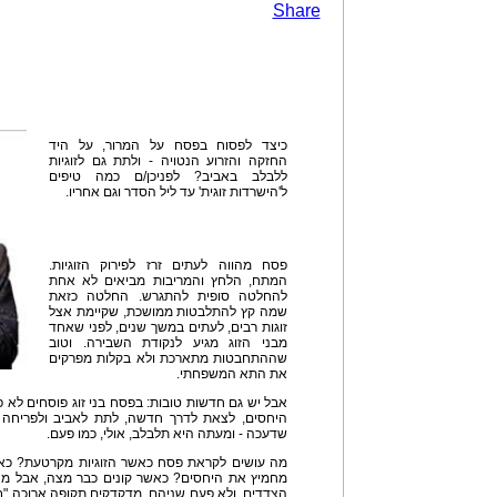
Share
כיצד לפסוח בפסח על המרור, על היד
החזקה והזרוע הנטויה - ולתת גם לזוגיות
ללבלב באביב? לפניכן/ם כמה טיפים
ל'הישרדות זוגית' עד ליל הסדר וגם אחריו.
פסח מהווה לעתים זרז לפירוק הזוגיות.
המתח, הלחץ והמריבות מביאים לא אחת
להחלטה סופית להתגרש. החלטה כזאת
שמה קץ להתלבטות ממושכת, שקיימת אצל
זוגות רבים, לעתים במשך שנים, לפני שאחד
מבני הזוג מגיע לנקודת השבירה. וטוב
שההתחבטות מתארכת ולא בקלות מפרקים
את התא המשפחתי.
אבל יש גם חדשות טובות: בפסח בני זוג פוסחים לא
היחסים, לצאת לדרך חדשה, לתת לאביב ולפריחה
שדעכה - ומעתה היא תלבלב, אולי, כמו פעם.
מה עושים לקראת פסח כאשר הזוגיות מקרטעת? כ
מחמיץ את היחסים? כאשר קונים כבר מצה, אבל מצ
הצדדים, ולא פעם שניהם, מדקדקים תקופה ארוכה "ביד