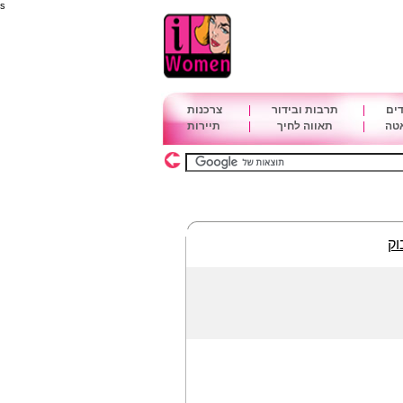
s
דים
|
תרבות ובידור
|
צרכנות
אטה
|
תאווה לחיך
|
תיירות
וק