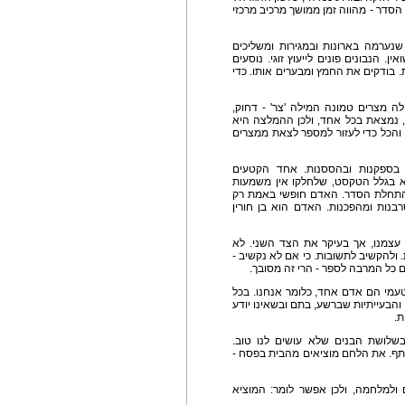
ל הסדר - מהווה זמן ממושך מרכיב מרכזי
נערמה בארונות ובמגירות ומשליכים
הנבונים פונים לייעוץ זוגי. נוסעים
 בודקים את החמץ ומבערים אותו. כדי
לה מצרים טמונה המילה 'צר' - דחוק,
ה, נמצאת בכל אחד, ולכן ההמלצה היא
 והכל כדי לעזור למספר לצאת ממצרים
ת בספקנות ובהססנות. אחד הקטעים
 בגלל הטקסט, שלחלקו אין משמעות
התחלת הסדר. האדם חופשי באמת רק
בנות ומהפכנות. האדם הוא בן חורין
ת עצמנו, אך בעיקר את הצד השני. לא
 ולהקשיב לתשובות. כי אם לא נקשיב -
עם כל המרבה לספר - הרי זה מסובך.
מי הם אדם אחד, כלומר אנחנו. בכל
והבעייתיות שברשע, בתם ובשאינו יודע
ת.
שלושת הבנים שלא עושים לנו טוב.
ף. את הלחם מוציאים מהבית בפסח -
ולמלחמה, ולכן אפשר לומר: המוציא