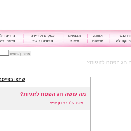
ח הנשי
|
אופנה
|
מבצעים
|
עסקים וקריירה
|
הורים ויל
 וקהילה
|
חדשות
|
עיצוב
|
ספורט וכושר
|
תזונה ודי
ארכיון / חפש
 חג הפסח לזוגיות?
שתפו בפייסב
מה עושה חג הפסח לזוגיות?
מאת: עו"ד בני דון-יחייא