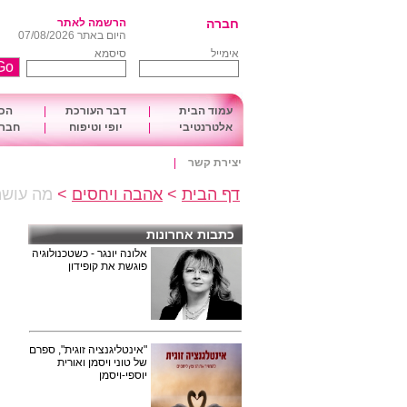
חברה
הרשמה לאתר
היום באתר 07/08/2026
אימייל
סיסמא
עמוד הבית
|
דבר העורכת
|
הכו
אלטרנטיבי
|
יופי וטיפוח
|
חברה
יצירת קשר
|
דף הבית
>
אהבה ויחסים
>
מה עושה
כתבות אחרונות
אלונה יונגר - כשטכנולוגיה
פוגשת את קופידון
"אינטליגנציה זוגית", ספרם
של טוני ויסמן ואורית
יוספי-ויסמן