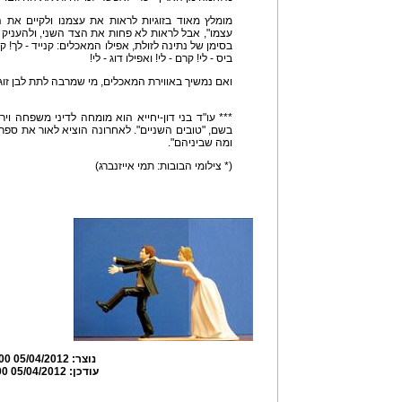
מומלץ מאוד בזוגיות לראות את עצמנו ולקיים את 
עצמו", אבל לראות לא פחות את הצד השני, ולהעניק ל
בסימן של נתינה לזולת, אפילו המאכלים: קנייד - לך! ק
ביס - לי! קרם - לי! ואפילו דוג - לי!
ואם נמשיך באווירת המאכלים, מי שמרבה לתת לבן זוגו 
*** עו"ד בני דון-יחייא הוא מומחה לדיני משפחה ויר
בשם, "טובים השניים". לאחרונה הוציא לאור את ספרו 
ומה שביניהם".
(* צילומי הבובות: תמי אייזנברג)
נוצר:
05/04/2012 17:42:00
עודכן:
05/04/2012 17:57:00