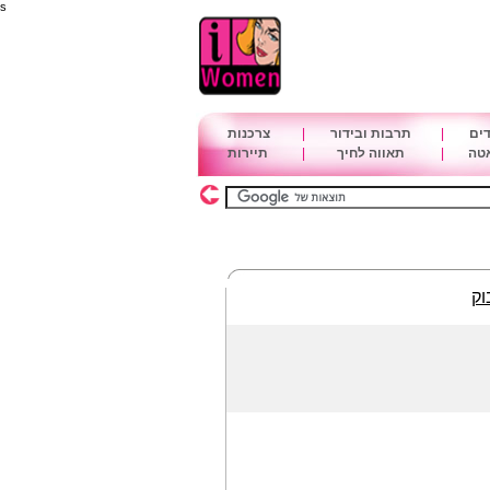
s
דים
|
תרבות ובידור
|
צרכנות
אטה
|
תאווה לחיך
|
תיירות
וק