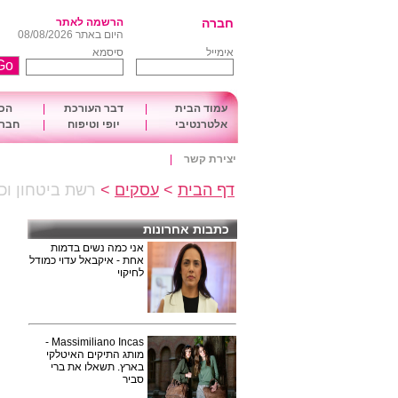
חברה
הרשמה לאתר
היום באתר 08/08/2026
אימייל
סיסמא
עמוד הבית
|
דבר העורכת
|
הכו
אלטרנטיבי
|
יופי וטיפוח
|
חברה
יצירת קשר
|
דף הבית
>
עסקים
>
רשת ביטחון וכ
כתבות אחרונות
אני כמה נשים בדמות
אחת - איקבאל עדוי כמודל
לחיקוי
Massimiliano Incas -
מותג התיקים האיטלקי
בארץ. תשאלו את ברי
סביר