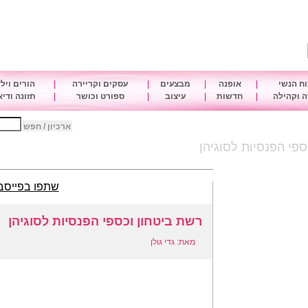
ח הנשי
|
אופנה
|
מבצעים
|
עסקים וקריירה
|
הורים ויל
 וקהילה
|
חדשות
|
עיצוב
|
ספורט וכושר
|
תזונה ודי
ארכיון / חפש
ספי הפנסיות לסוגיהן
שתפו בפייסב
רשת ביטחון וכספי הפנסיות לסוגיהן
מאת: גדי גולן