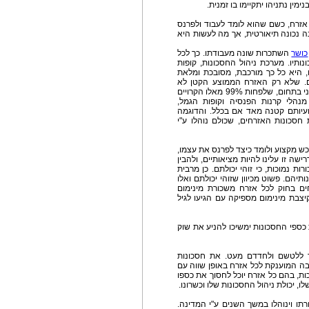
מין נתניהו יתקיימו בו זמנית.
אזרח, כשם שהוא לומד לעבוד ולפרנס
נה נכונה תיאורטית, אך מה לעשות היא
כושר
השתכרות שונה מעבודתו. כך לכל
ותיו. מערכת ניהול החסכונות, קופות
, היא כל כך מורכבת, מסובכת ומלאת
ם. שלא רק האזרח הממוצע הקטן לא
מסוגל להתמודד איתה כיאות, אלא אוכל לאמר מנסיוני בתחום, שלפחות 99% מאלו הקרויים
מנהלי קרנות הפנסיה וקופות הגמל,
ועיותם קטנה מאד אם בכלל. והדוגמה
חסכונות האזרחים, שכולם נוהלו ע"י
ש מקצוע ולומד כיצד לפרנס את עצמו,
ישה זו עלינו להיות מציאותיים, ולהבין
 נמוכות, כי זוהי יכולתם. כן מרבית
תיהם. פשוט מכיוון שזוהי יכולתם ואלו
ם בחוק לכל אזרח משכורת מינימום
יצבת מינימום מספיקה עם הגיעו לגיל
כספי החסכונות ימשיכו להניע את שוק
יך ללטשם ולחדדם מעט. את חסכונות
ובה המוענקת לכל אזרח באופן שווה עם
זכות, בהם כל אזרח יוכל לחסוך את כספו
, יכולת ניהול החסכונות שלו וכשרונו.
תו וינוהלו במשך השנים ע"י המדינה.