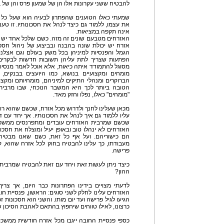
להבטיח ששני עקרונות אלו הן של שמעון פרס והן של בני
שמעתי כאלו הטוענים שהפתרון לבעיה הוא שעל כל 
את עצמו, ללמוד גם כיצד לנהל את חסכונותיו. זו טע
אינה תקפה במציאות.
האזרחים מטבעם שונים זה מזה. כשם שלכל אחד יש
אזרח יש יכולת שונה בהבנה ובביצוע של ניהול חסכונ
הגמל והפנסיות למיניהן בכל משק בעולם וגם אצלנו
הפתעות שצריך לתת עליהן תשובות חדשות לבקרי
מומחים ומקצועיים בנושא, כמו היועצים בבנקים, 
הברוקרים ומנהלי התיקים למיניהם, מומחיותם ומקצ
הטובה ביותר לכך היא המשבר הנוכחי, שבו מרבית 
"מומחים" כאלו, נפלו וחזק מאד.
מכאן שעלינו לחנך ולדרוש מכל אזרח, שכשם שהוא רוכ
עליו ללמוד גם איך לנהל את חסכונותיו. אך יחד עם דר
שכשם שמרבית האזרחים עובדים ומתפרנסים ממשכורות
האזרחים לא ינהלו טוב ובאופן יעיל ומוצלח את חסכונו
הם כישוריהם. ועל אף כל זאת, כשם שאנו מבטיחי
מעבודתו, כך עלינו להבטיח בחוק לכל אזרח שהוא, ק
פרישה.
כיצד ניתן לעשות זאת ויחד עם זאת להבטיח שמרבית 
ההון?
לדעתי מצויים בידינו הפתרונות כבר היום, אך צר
האזרחים עלינו לחלק לשני סוגים: הראשון, פנסיית ח
הגיעו לגיל פרישה ועד יום מותו. והשני הוא חסכונות 
כרצונו, לאילו טווחים שיחפוץ בהתאם לאהבת הסיכון שלו
כספי פנסיית החובה ייגבו מכל אזרח חודשית ממשכור