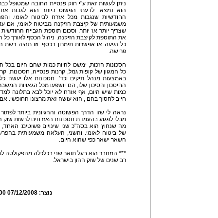
ניתן לעשות זאת ע"י חוק פנסיית החובה שמטופל כבר 
הוא נמצא. לדעתי הפשוט ביותר הוא לגבות א
החודשיות שנגבות מכל אזרח לביטוח לאומי. וה
משמעותית של קיצבת הזיקנה מביטוח לאומי, אם עד 
שצריך יותר אז יותר. וסכום תוספת הגבייה החודשית 
את התוספת לקיצבת הזיקנה. ניהול הכסף לאורך כל הש
כל נגיעה או אפשרות תימרון בכסף. וזו תהיה רשת הב
פרישה.
חסכונות הזכות, ימשכו להיות כמות שהם היום בכל 
כל המגוון של קופות גמל, קרנות פנסייה, חסכונות, ק
באמצעות מנהל תיקים וכד'. חסכונות אלו יעשה כ
החיסכון והסיכון שלו, הם יושפעו מכל הגאויות המשב
כמות שיש היום, אף אזרח לא יוכל לבא בתלונה למדינה
חייב לחסוך בהם , הוא עושה זאת מרצונו החופשי. אם יר
נראה לי שזו הדרך הפשוטה וההגיונית ביותר לפתור
מבלי לפגוע בהעמדת חסכונות האזרחים לרשות שוק ההון
מה שנחוץ הוא בסה"כ שני שינויים פשוטים: האחד,
של ביטוח לאומי. והשני, העלאה משמעותית בהפרשו
השאר ישאר כפי שהוא היום.
*** המחבר הוא בעל תואר שני בכלכלה מהפקולטה לתעשי
רב שנים של שוק ההון בישראל.
נוצר:
07/12/2008 02:22:00