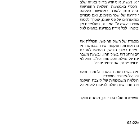
או נעשה, איני יודע בדיוק באיזה שלב
ת הכסף באמצעות העלאת ההפרשות
פנסיה תנתן לאזרח באמצעות העלאה
לדרגה של שכר מינימום, ואם סבורים
מהאזרחים על פני שנים, יצטרך לכסות
נים ייעשה ע"י המדינה, כשלאזרח אין
יטחון לכל אזרח במדינה בהגיעו לגיל
המסגרת של השוק החופשי, הכוללת את
רנות אחרות, השקעה ישירה בבורסה, או
ל אזרח באופן חופשי, בהתאם לאהבת
רים והתנודות בשוק ההון. ובשעת משבר
 על נפילת חסכונותיו וכיו"ב. הוא לא
וויח ייהנה, אם יפסיד יסבול.
 את בעית רשת הביטחון ולתמיד, וזאת
 על גאויותיו ומשבריו.
 העלאה משמעותית של קיצבת הזיקנה
ת החודשיות שלנו לביטוח לאומי. כל
יה וניהול בטכניון וכן, מומחה וחוקר