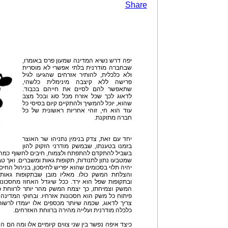
Share
יפה דרש נשיא המדינה שמעון פרס באומרו,
שבחברה מודרנית בלתי אפשרי לא מוסרית
ולא כלכלית, להותיר אזרחים שהגיעו לגיל
פרישה ללא קיצבה מינימלית כלשהי,
שתאפשר להם לסיים את חייהם בכבוד.
לדאוג לכך שכל אזרח מכל סוג ובכל מצב
שהוא, יוכל להמשיך ולהתקיים קיום בסיסי כל
עוד הוא חי, זוהי אחריות ראשונית של כל
חברה מתוקנת.
יחד עם זאת, צדק בנימין נתניהו שר האוצר
בזמנו בטענתו, שבמשק מודרני הזקוק להון
בשביל להתקדם להתפתח ולצמוח, חיבים לחשוף כמה ש
שמטבעו נתון לתנודות, תקופות גאות ומשברים. ואך ט
יהיה תלוי בסכומים שהוא יפריש לחיסכון, בניהול החיס
והצלחת המשק כולו. מאליו מובן שבתקופות גאות
ובתקופות שפל הוא ירד. ככל שיגדל האחוז מחסכונו
המשק וצמיחתו, כך יצמח המשק מהר יותר לרווחת כל
פיתוח כל משק הוא חסכונות אזרחיו. ובחוקי המדינה 
צריך לדאוג, שכמה שיותר מכספים אלו יעמדו לרשות
כלכלה מודרנית ועלייה מהירה ברווחת האזרחים.
כיצד איפה נפשר בין שני צווים קיומיים אלו ומה הם ה