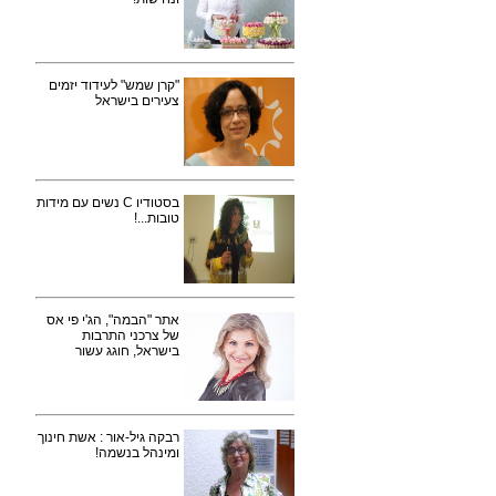
"קרן שמש" לעידוד יזמים
צעירים בישראל
בסטודיו C נשים עם מידות
טובות...!
אתר "הבמה", הג'י פי אס
של צרכני התרבות
בישראל, חוגג עשור
רבקה גיל-אור : אשת חינוך
ומינהל בנשמה!