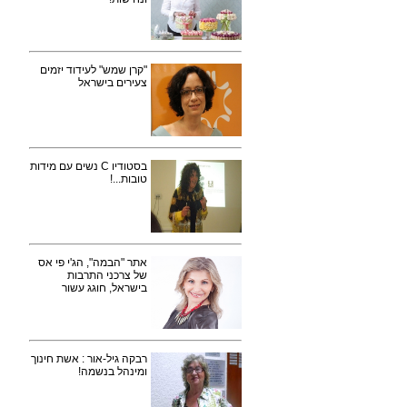
"קרן שמש" לעידוד יזמים
צעירים בישראל
בסטודיו C נשים עם מידות
טובות...!
אתר "הבמה", הג'י פי אס
של צרכני התרבות
בישראל, חוגג עשור
רבקה גיל-אור : אשת חינוך
ומינהל בנשמה!