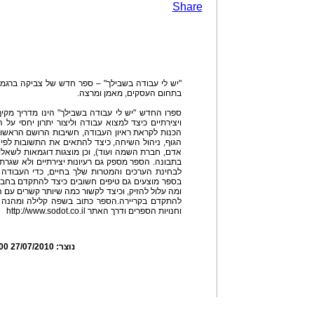
Share
"יש לי עבודה בשבילך" – ספר חדש של צביקה ברגמן
בתחום העסקים, מאמן ומרצה.
ספרו החדש "יש לי עבודה בשבילך" הינו מדריך מקיף
ויצירתיים כיצד למצוא עבודה וליצור יתרון יחסי על
הכנות לקראת ראיון העבודה, חשיבות הרושם הראשון
הגוף, ניהול השיחה, כיצד להתאים את התשובות לפי ת
אדם, חברת השמה ועוד), וכן מוצגות דוגמאות לשאלות
בתבונה. הספר מספק גם רעיונות יצירתיים ולא שגרתי
לבחינת הערכים והמטרות שלך בחיים, כדי העבודה 
בספר מוצעים גם טיפים חשובים כיצד להתקדם בחב
ומה עלול להזיק, וכיצד לקשור כמה שיותר קשרים עם ה
וחנויות הספרים ודרך האתר http://www.sodot.co.il
נוצר:
27/07/2010 08:55:00