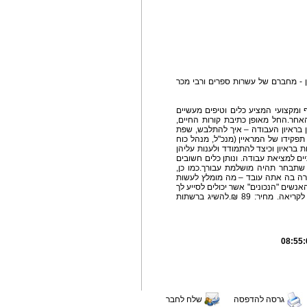
 - מחברם של עשרות ספרים ורבי מכר
 ומקצועי המציע כלים וטיפים מעשיים
 האחר.החל מאופן כתיבת קורות החיים,
 בראיון העבודה – איך להתלבש, שפת
פקידו של המראיין (מנכ"ל, מנהל כוח
 בראיון וכיצד להתמודד ולענות עליהן
ים למציאת עבודה. ונותן כלים חשובים
שתבחר תהיה מושלמת עבורך.כמו כן,
רה בה אתה עובד – מה מומלץ לעשות
אנשים "הנכונים" אשר יכולים לסייע לך
להתקדם בקריירה.הספר כתוב בשפה קלילה ומהנה לקריאה. מחיר: 89 ₪.להשיג ברשתות
גרסה להדפסה
שלח לחבר