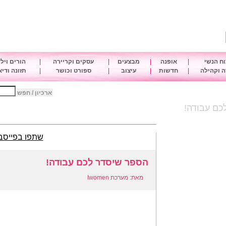
ח הנשי
|
אופנה
|
מבצעים
|
עסקים וקריירה
|
הורים ויל
 וקהילה
|
חדשות
|
עיצוב
|
ספורט וכושר
|
תזונה ודי
ארכיון / חפש
כם עבודה!
שתפו בפייסב
הספר שיסדר לכם עבודה!
מאת: מערכת Iwomen