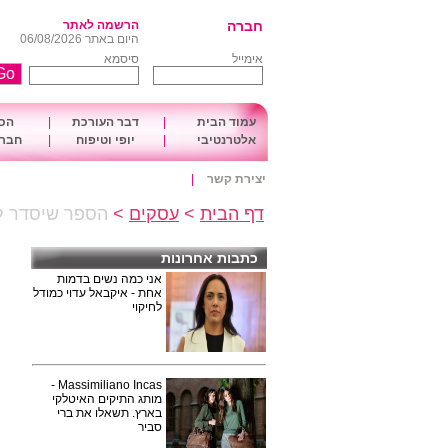
חברה
הרשמה לאתר
היום באתר 06/08/2026
אימייל
סיסמא
עמוד הבית
|
דבר העורכת
|
הכו
אלטרנטיבי
|
יופי וטיפוח
|
חברה
יצירת קשר
|
דף הבית
>
עסקים
>
הספר שיסדר ל
כתבות אחרונות
אני כמה נשים בדמות
אחת - איקבאל עדוי כמודל
לחיקוי
Massimiliano Incas -
מותג התיקים האיטלקי
בארץ. תשאלו את ברי
סביר