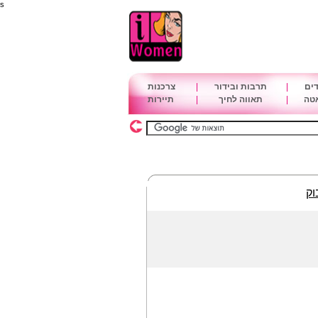
s
דים
|
תרבות ובידור
|
צרכנות
אטה
|
תאווה לחיך
|
תיירות
וק