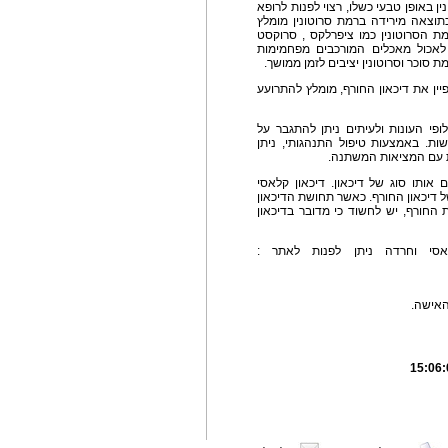
ן באופן טבעי כשלו, רצוי לפנות לרופא
כתוצאה מירידה ברמת סרוטונין מומלץ
ת הסרוטונין כמו ציפרלקס , סרוקסט
לאכול מאכלים המורכבים מפחמימות
 סוכר וסרוטונין יציבים לזמן ממושך.
ין את דיכאון החורף, מומלץ להתרועע
ופי העונות ולעיתים ניתן להתגבר על
ת. באמצעות טיפול התנהגותי, ניתן
ת עם המציאות המשתנה.
 אותו סוג של דיכאון. דיכאון קלאסי
ל דיכאון החורף. כאשר תחושת הדיכאון
החורף, יש לחשוד כי מדובר בדיכאון
לאסי וחרדה ניתן לפנות לאתר :
האישה.