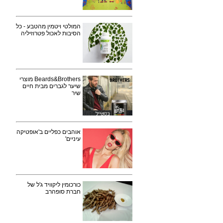
המולטי ויטמין מהטבע - כל
הסיבות לאכול פטרוזיליה
Beards&Brothers מוצרי
שיער לגברים מבית חיים
שיר
אוהבים כפליים ב'אופטיקה
עיניים'
כורכומין ליקוויד ג'ל של
חברת סופהרב