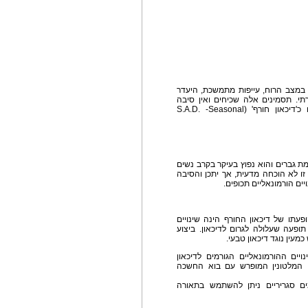
במצב הרוח, עייפות מתמשכת, היעדר
רתי. תסמינים אלה שכיחים ואין סיבה
לבהלה, כנראה שמדובר בדיכאון עונתי הידוע גם כ'דיכאון חורף' (S.A.D. -Seasonal
יחה פי 4 בקרב נשים לעומת גברים והוא נפוץ בעיקר בקרב נשים
ם טענה זו לא הוכחה מדעית, אך יתכן והסיבה
יים הורמונאליים תכופים.
עתו של דיכאון החורף הינה שינויים
 תופעה שעלולה לגרום לדיכאון. ביצוע
עין נוגד דיכאון טבעי.
ים ההורמונאליים הגורמים לדיכאון
ן המלטונין המופרש עם בוא החשכה
ם סגריריים ניתן להשתמש בתאורה