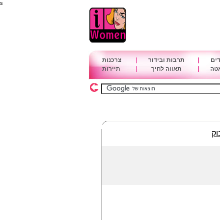
s
דים
|
תרבות ובידור
|
צרכנות
אטה
|
תאווה לחיך
|
תיירות
וק