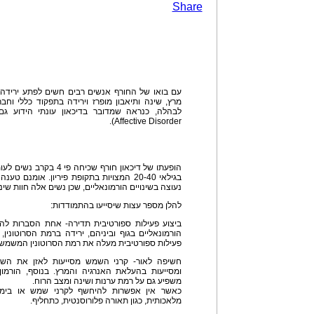
Share
עם בואו של החורף אנשים רבים חשים לפתע ירידה 
מרץ, שינה ותיאבון מופרז וירידה בתפקוד כללי וחב
Affective Disorder).
הופעתו של דיכאון חורף שכ
בגילאי 20-40 המצויות בתקופת פיריון. אומנ
נעוצה בשינויים הורמונאליים, שכן נשים אלה חוות שינו
להלן מספר עצות שיסייעו בהתמודדות:
ביצוע פעילות ספורטיבית תדירה- אחת הסברות להופ
הורמונאליים בגוף וביניהם, ירידה ברמת הסרוטונין,
פעילות ספורטיבית מעלה את רמת הסרוטונין המשמש כמ
חשיפה לאור- קרני השמש מסייעות לאזן את השינוי
ומסייעות בהעלאת האנרגיה והמרץ. בנוסף, הורמו
משפיע גם על רמת ערנות ושינה ומצב הרוח.
כאשר אין אפשרות להיחשף לקרני שמש או בימי
מלאכותית, כגון תאורה פלורוסנטית, כתחליף.