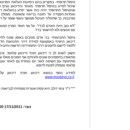
טיפול תרופתי- במקרים בהם ניסיונות העלאת הסרוטוני
שיכול לסייע בטיפול תרופתי. מאחר והדיכאון נגרם 
שהטיפול התרופתי יהיה כזה אשר יסייע בהעלאת רמ
ואחרות.הקפדה על תזונה בריאה ומאוזנת- מומלץ 
מורכבות, כך שתהליך העיכול ממושך והגוף שומר על רמת
"לא טוב היות האדם לבדו"- על אף חוסר המרץ המאפי
עם אנשים ולא להישאר בדד.
טיפול התנהגותי- בני אדם מגיבים באופן שונה לחיל
דיכאון החורף באמצעות למידת דרכי התנהגות חדשו
ללמוד ליישם ולהפנים דרכי התמודדות חדשות וחיובי
חשוב לשים לב כי דיכאון חורף ודיכאון קלאסי, אינם
מתאפיין בתסמינים שונים ולעיתים אף הפוכים מאלו ש
מתחזקת עם חשיפה לאור יום ונותרת גם לאחר עונת 
קלאסי ומומלץ לפנות לרופא.
למידע נוסף בנושא דיכאון חורף, דיכאון ק
www.goodays.co.il
*** ד"ר ציפי דולב היא פסיכיאטרית מומחית לבריאות 
נוצר:
17/11/2011 15:06:00