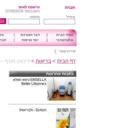
חברה
הרשמה לאתר
היום באתר 07/08/2026
אימייל
סיסמא
עמוד הבית
|
דבר העורכת
|
הכו
אלטרנטיבי
|
יופי וטיפוח
|
חברה
יצירת קשר
|
דף הבית
>
בריאות
>
דיכאון חורף – 
כתבות אחרונות
EMSELLA כיסא הפלא
בשיווקBetter Life
ויטמיןD - ולבריאות!