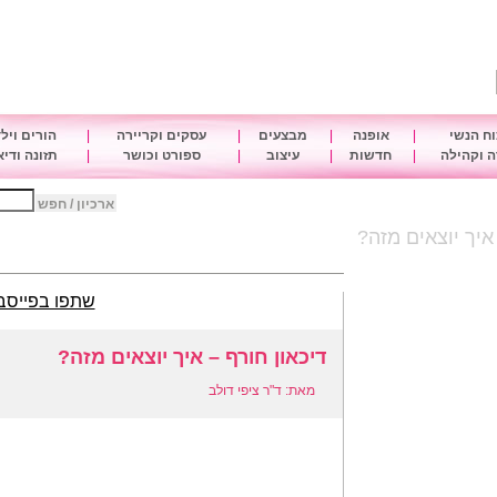
ח הנשי
|
אופנה
|
מבצעים
|
עסקים וקריירה
|
הורים ויל
 וקהילה
|
חדשות
|
עיצוב
|
ספורט וכושר
|
תזונה ודי
ארכיון / חפש
איך יוצאים מזה?
שתפו בפייסב
דיכאון חורף – איך יוצאים מזה?
מאת: ד"ר ציפי דולב