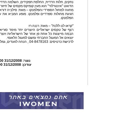
נתקים, תלות הדדית, החלפת תפקידים, השלמה הדדי
הדואט "אינטרלוד" הוא מעין קומיקס מקסים של חיזור 
מחווה למחול הספרדי והפלמנקו – מאת: סילביה דוראן
חגיגת מחולות ספרדיים ופלמנקו. מופע המביא את ע
הפלמנקו.
"קראו לנו ללכת" – מאת: רננה רז
רצף של טקסים ישראליים היוצרים יחד מימד סוריאל
הבמה מייצגות כל אחת פן אחר של הישראליות ויוצ
יוצאים אל המעגל החברתי ומשם למעגל הלאומי.
לרכישת כרטיסים: 04-8478163 , הנחה לוועדים, גמלאים, תלמידים, תושבים.
נוצר:
31/12/2008 08:15:00
עודכן:
31/12/2008 09:57:00