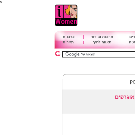
s
דים
|
תרבות ובידור
|
צרכנות
אטה
|
תאווה לחיך
|
תיירות
וק
אוגרפים