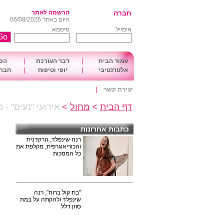
חברה
הרשמה לאתר
היום באתר 06/08/2026
אימייל
סיסמא
עמוד הבית
|
דבר העורכת
|
הכו
אלטרנטיבי
|
יופי וטיפוח
|
חברה
יצירת קשר
|
דף הבית
>
מחול
>
אירועי "נעים" -
כתבות אחרונות
רנה שינפלד, הרקדנית
והכוריאוגרפית, מקלפת את
כל המסכות
"בת קול ברוח", רנה
שינפלד ולהקתה על במת
סוזן דלל