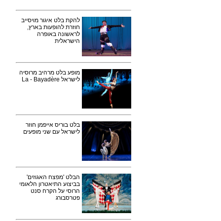
להקת בלט איגור מויסייב
חוזרת להופעות בארץ,
לראשונה באופרה
הישראלית
מופע בלט מרהיב מרוסיה
לישראל La - Bayadère
בלט בוריס אייפמן חוזר
לישראל עם שני מופעים
הבלט 'מפצח האגוזים'
בביצוע התיאטרון הלאומי
הרוסי על הקרח סנט
פטרסבורג