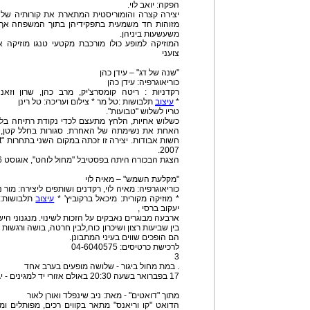
הפקה: יואב לוי.
מזוהות חד משמעית בתפקידיהן בתוך המשפחה אך מי
משעשעות ביניהן.
המוזיקה למופע כולו מורכבת מקטעי טנגו מוזיקה 
צועני
"שנה של דג" – עידן כהן
כוריאוגרפיה: עידן כהן
רקדניות : ריטה קומסרצ'יק, מרב כהן, שרון וזאנה
*
עיצוב
תלבושות :טל מר * צילום ועריכה: טל רינן
טריו לשלוש "טבועות".
כשלוש אחיות, הלחץ מתעצם לכדי נקודת רתיחה בלת
האחת את נשימתה של האחרת. סגורות בחלל קטן, מד
2007.
הצגת הבכורה היתה בפסטיבל "מחול לוהט", אוגוסט 2006.
"מקלעת השמש" – מאיה לוי
כוריאוגרפיה: מאיה לוי, רקדנים ושותפים ליצירה: מור נר
* מוזיקה מקורית: מיכאל ברקוביץ' *
עיצוב
תלבושות: ר
יעקוב ברסי ,
ארבעה מבוגרים נאבקים על הזכות לשינוי. מנגנוני הי
בין שביעות רצון ושיכרון כוח,לבין חרטה, בושה ורגשות
הם הופכים שווים בעיני המתבונן.
לרכישת כרטיסים: 04-6040575
3
. במת מחול ביגור - שלושה מופעים בערב אחד
17 בפברואר בשעה 20:30 באולם אזורי יד למגינים - יגור
מתוך "דואטים" - מאת: ניב שינפלד ואורן לאור
הדואט "קו וריאנס" מתאר בקווים רכים, מפותלים ו