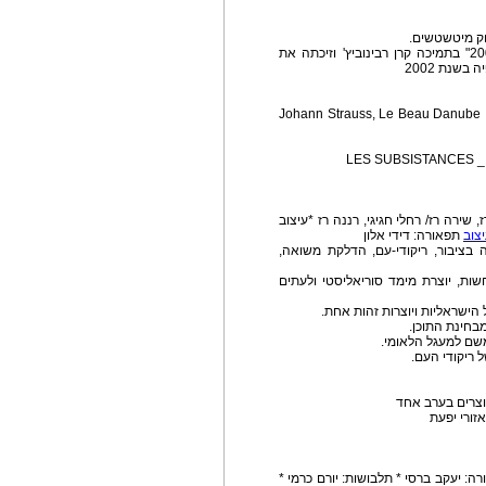
חק מיטשטשים.
העבודה הוצגה לראשונה במסגרת "הרמת מסך 2000" בתמיכה קרן רבינוביץ' וזיכתה את
בשנת 2002
כוריאוגרפיה: יסמין גודר * רקדן-יוצר:ערן שני* מוסיקה: Johann Strauss, Le Beau Danube
LES SUBSISTANCES _ Lab
 שירה רז/ רחלי חגיגי, רננה רז *עיצוב
צוב
תפאורה: דידי אלון
בציבור, ריקודי-עם, הדלקת משואה,
שות, יוצרת מימד סוריאליסטי ולעתים
הישראליות ויוצרות זהות אחת.
מבחינת התוכן.
שם למעגל הלאומי.
 ריקודי העם.
ה: יעקב ברסי * תלבושות: יורם כרמי *