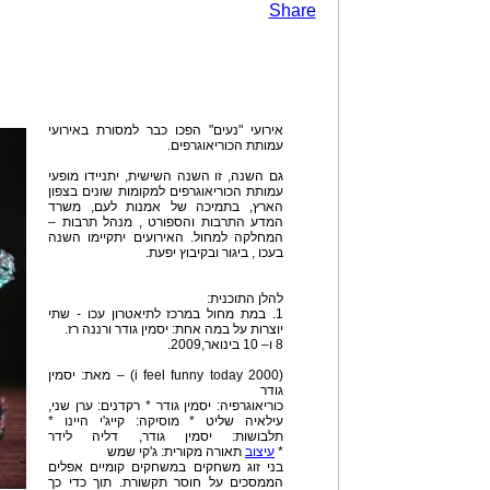
Share
אירועי "נעים" הפכו כבר למסורת באירועי
עמותת הכוריאוגרפים.
גם השנה, זו השנה השישית, יתניידו מופעי
עמותת הכוריאוגרפים למקומות שונים בצפון
הארץ, בתמיכה של אמנות לעם, משרד
המדע התרבות והספורט , מנהל תרבות –
המחלקה למחול. האירועים יתקיימו השנה
בעכו , ביגור ובקיבוץ יפעת.
להלן התוכנית:
1. במת מחול במרכז לתיאטרון עכו - שתי
יוצרות על במה אחת: יסמין גודר ורננה רז.
8 ו– 10 בינואר,2009.
(i feel funny today 2000) – מאת: יסמין
גודר
כוריאוגרפיה: יסמין גודר * רקדנים: ערן שני,
עילאיה שליט * מוסיקה: קייג'י היינו *
תלבושות: יסמין גודר, דליה לידר
*
עיצוב
תאורה מקורית: ג'קי שמש
בני זוג משחקים במשחקים קומיים אפלים
הממסכים על חוסר תקשורת. תוך כדי כך