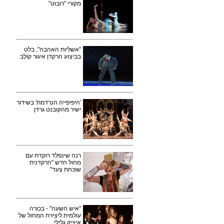
מקורי "רובוט"
"אשליות האהבה", בלט
בביצוע הרקדן איגור קוֹלְבּ
'היפיפייה הנרדמת' בשידור
ישיר מהקובנט גרדן
רנה שינפלד רוקדת עם
מחול חדש "הרקדנית
שוכחת צעד"
"איש השעה" - בכורה
עולמית ליצירת המחול של
איציק גלילי