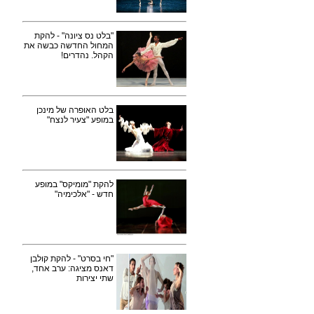
"בלט נס ציונה" - להקת
המחול החדשה כבשה את
הקהל. נהדרים!
בלט האופרה של מינכן
במופע "צעיר לנצח"
להקת "מומיקס" במופע
חדש - "אלכימיה"
"חי בסרט" - להקת קולבן
דאנס מציגה: ערב אחד,
שתי יצירות