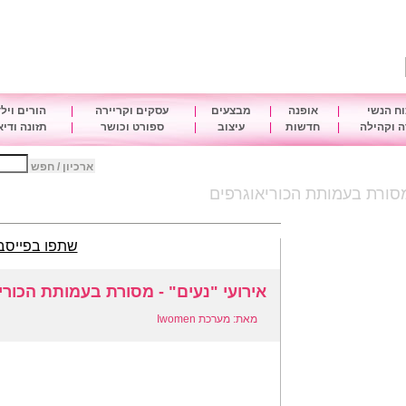
ח הנשי
|
אופנה
|
מבצעים
|
עסקים וקריירה
|
הורים ויל
 וקהילה
|
חדשות
|
עיצוב
|
ספורט וכושר
|
תזונה ודי
ארכיון / חפש
 מסורת בעמותת הכוריאוגרפים
שתפו בפייסב
אירועי "נעים" - מסורת בעמותת הכורי
מאת: מערכת Iwomen