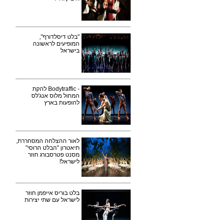
"בלט דיסלדורף",
המופיעים לראשונה
בישראל
- Bodytraffic להקת
המחול מלוס אנג'לס
להופעות בארץ
לאור ההצלחה המסחררת,
תיאטרון "הבלט הרוסי"
מסנט פטרסבורג חוזר
לישראל!
בלט בוריס אייפמן חוזר
לישראל עם שתי יצירות