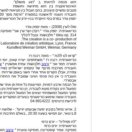
הזוג מנסה להיאחז ב "רגע מושלם".
האינטראקציה בין הזוג מדגישה וחושפת
מצבים נפשיים קיצונים, בהם הגבול בין מציאות למש
יסמין גודר בפרס בסי היוקרתי בניו-יורק על הכוריאוגרפיה 
סולו לערן (2008) – מאת יסמין גודר
bleu op. 314 * תלבושות: ענבל ליבליך
The creation is a co- production of:
oratoire de création artistique, Lyon, France
Kunstfest Weimar GmbH, Weimar, Germany
"קראו לנו ללכת " – מאת: רננה רז
כוריאוגרפיה: רננה רז * משתתפים: יערה קאנץ, יוסי רז,
תאורה: תמר אור *
עיצוב
תלבושות: עמית אפשטיין *
עי
העבודה מורכבת מרצף של טקסים ישראליים (שירה 
צפירה, אבל) הקורים אחד אחרי השני באופן שרירותי.
העובדה כי אין כוח פנימי הגיוני שמוביל את ההתרח
אבסורדי.
על הבמה ארבע דמויות, המייצגות כל אחת פן אחר של 
המעגל הינו נקודת מוצא לעבודה, הן כוריאוגרפית והן 
מתוך המעגל המשפחתי יוצאים אל המעגל החברתי ומ
העבודה עושה שימוש כוריאוגרפי בצעדים המקוריים של
לרכישת כרטיסים: 04-9914222
2. ארועי מחול בקיבוץ יפעת שבעמק יזרעל : - שלושה יוצרים בערב אחד
8 בינואר, יום חמישי בשעה 20:30 , באולם התרבות האזורי יפעת
"לה פמיליה" – יורם כרמי
כוריאוגרפיה: יורם כרמי
מוסיקה: אמיר קוסטריצה, מוסיקה צוענית *
עיצוב
תאור