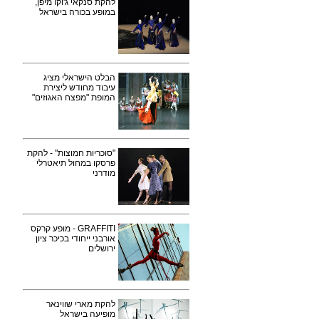
להקת סנקאי ג'וקו מיפן,
במופע בכורה בישראל
הבלט הישראלי מציג
עיבוד מחודש ליצירת
המופת "מפצח האגוזים"
"סוכריות חמוצות" - להקת
פרסקו במחול תיאטרלי
מודרני
GRAFFITI - מופע קרקס
אורבני ייחודי בכיכר ציון
ירושלים
להקת מארי שווינאר
מופיעה בישראל