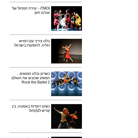
iTMOi - יצירת המחול של
אכרם חאן
בלט ציריך עם רומיאו
ויוליה, להופעות בישראל
כשרוק ובלט נפגשים...
המופע שכובש את העולם:
Rock the Ballet 2
נשים רוקדות באמונה, בין
קודש ל(מ)חול