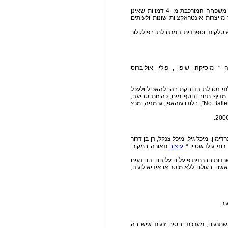
יצירה קצרה והומוריסטית המתארת את קורותיה של משפחה המורכבת מ- 4 דמויות שאינן
יצרות אינטראקציות שונות ולעיתים
איטלקית וספרדית המתובלת בפולקלור
 * מוסיקה: שופן , פולין אוליברוס
י נסבלת הדוחקת בהן להאכיל ולעכל
יף תחב ונוטף מים, כהוזות טביעה,
חשות אבודות. יצירה זו זכתה במקום השני בתחרות "No Ballet", בלודויגזהאפן, גרמניה, מרץ
דימון, מיכל גיל, מיכל צנקל, רן בן דרור
וני גולדשטיין *
עיצוב
תאורה במקור:
שרדות חברתית פועלים עליהם. הם נעים
 אשם. בעולם ללא מוסר או אידיאולוגיה,
משתרגים, מערכת יחסים זוגית שיש בה