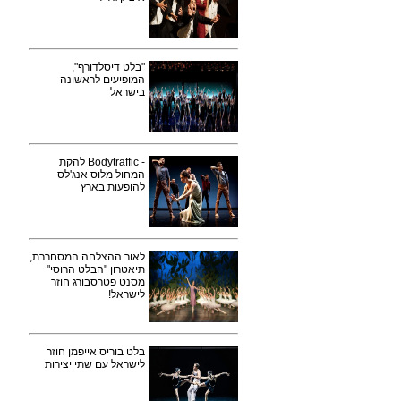
"בלט דיסלדורף",
המופיעים לראשונה
בישראל
- Bodytraffic להקת
המחול מלוס אנג'לס
להופעות בארץ
לאור ההצלחה המסחררת,
תיאטרון "הבלט הרוסי"
מסנט פטרסבורג חוזר
לישראל!
בלט בוריס אייפמן חוזר
לישראל עם שתי יצירות