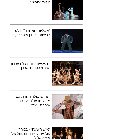
מקורי "רובוט"
"אשליות האהבה", בלט
בביצוע הרקדן איגור קוֹלְבּ
'היפיפייה הנרדמת' בשידור
ישיר מהקובנט גרדן
רנה שינפלד רוקדת עם
מחול חדש "הרקדנית
שוכחת צעד"
"איש השעה" - בכורה
עולמית ליצירת המחול של
איציק גלילי