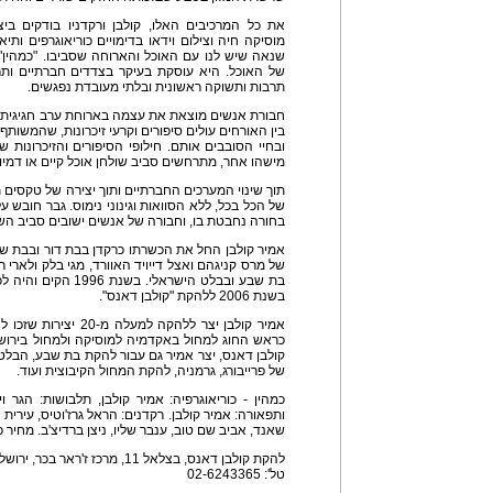
את כל המרכיבים האלו, קולבן ורקדניו בודקים ב
מוסיקה חיה וצילום וידאו בדימויים כוריאוגרפים ות
שנאה שיש לנו עם האוכל והארוחה שסביבו. "כמהין"
של האוכל. היא עוסקת בעיקר בצדדים חברתיים ותר
תרבות ותשוקה ראשונית ובלתי מעובדת נפגשים.
חבורת אנשים מוצאת את עצמה בארוחת ערב חגיגית 
בין האורחים עולים סיפורים וקרעי זיכרונות, שהמשות
ובחיי הסובבים אותם. חילופי הסיפורים והזיכרונו
מישהו אחר, מתרחשים סביב שולחן אוכל קיים או דמיונ
תוך שינוי המערכים החברתיים ותוך יצירה של טקסים 
של הכל בכל, ללא הסוואות וגינוני נימוס. גבר חובש ע
בחורה נחבטת בו, וחבורה של אנשים ישובים סביב הש
של מרס קניגהם ואצל דייויד האוורד, מגי בלק ולארי 
בת שבע ובבלט הישראלי
בשנת 2006 ללהקת "קולבן דאנס".
אמיר קולבן יצר ללהקה ל
כראש החוג למחול באקדמיה למוסיקה ולמחול בירושל
קולבן דאנס, יצר אמיר גם עבור להקת בת שבע, הבלט
של פרייבורג, גרמניה, להקת המחול הקיבוצית ועוד.
כמהין - כוריאוגרפיה: אמיר קולבן, תלבושות: הגר ו
ותפאורה: אמיר קולבן. רקדנים: הראל גרז'וטיס, עירית ע
שאנד, אביב שם טוב, ענבר שליו, ניצן ברדיצ'ב. מחיר כרטיס: 30
להקת קולבן דאנס, בצלאל 11, מרכז ז'ראר בכר, ירושלים
טל': 02-6243365