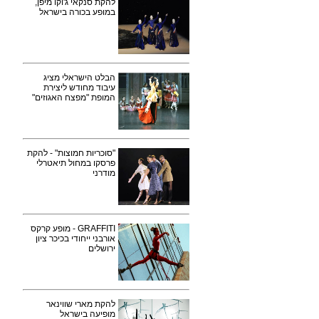
להקת סנקאי ג'וקו מיפן,
במופע בכורה בישראל
הבלט הישראלי מציג
עיבוד מחודש ליצירת
המופת "מפצח האגוזים"
"סוכריות חמוצות" - להקת
פרסקו במחול תיאטרלי
מודרני
GRAFFITI - מופע קרקס
אורבני ייחודי בכיכר ציון
ירושלים
להקת מארי שווינאר
מופיעה בישראל