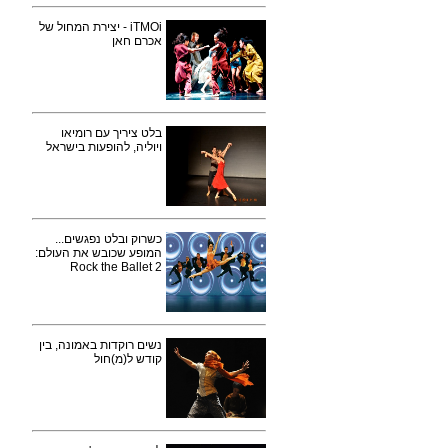
iTMOi - יצירת המחול של
אכרם חאן
בלט ציריך עם רומיאו
ויוליה, להופעות בישראל
כשרוק ובלט נפגשים...
המופע שכובש את העולם:
Rock the Ballet 2
נשים רוקדות באמונה, בין
קודש ל(מ)חול