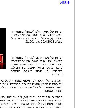
Share
יצירתו של אמיר קולבן ''כמהין'' בוחנת את
נושא האוכל - אוכל כטרף, אמצעי תקשורת,
דימויי גוף, תסכול ותשוקה. מרכז סוזן דלל,
מוצ"ש 20/4/2013 שעה .21:00.
יצירתו של אמיר קולבן ''כמהין'', בוחנת את
נושא האוכל - אוכל כטרף, אמצעי תקשורת,
דימויי גוף, תסכול ותשוקה. נושא האוכל
מחבר באופן בלתי אמצעי בין הביולוגי
לתרבותי ובין סיפוק תשוקה להתניות
חברתיות.
אוכל הינו אולי הקשר הכי ראשוני שמכיר התינוק שיו
של התת-מודע בין אנשים במצבים חברתיים שונים: אר
סעודת חתונה. אבל אוכל הוא גם טרף. הוא מביא לביט
בחברה האנושית.
סבתא בישלה דייסה. נתנה לזה, לזה וגם לזה, ורק 
התמים הזה מסתיים תמיד בטריפה. וחד-גדיא, אות
בסדר הפסח, כל כולו סיפור הירארכיה שמתחיל מטרי
שרשרת המזון בטבע שבזכותה החזקים שורדים והחלש