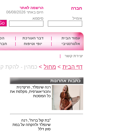
חברה
הרשמה לאתר
היום באתר 06/08/2026
אימייל
סיסמא
עמוד הבית
|
דבר העורכת
|
הכו
אלטרנטיבי
|
יופי וטיפוח
|
חברה
יצירת קשר
|
דף הבית
>
מחול
>
כמהין - להקת קו
כתבות אחרונות
רנה שינפלד, הרקדנית
והכוריאוגרפית, מקלפת את
כל המסכות
"בת קול ברוח", רנה
שינפלד ולהקתה על במת
סוזן דלל