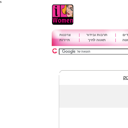
s
דים
|
תרבות ובידור
|
צרכנות
אטה
|
תאווה לחיך
|
תיירות
וק