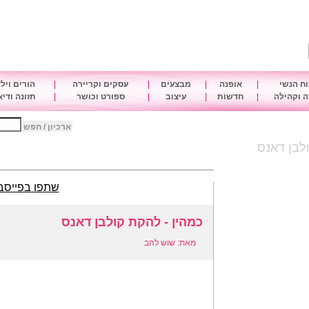
ח הנשי
|
אופנה
|
מבצעים
|
עסקים וקריירה
|
הורים ויל
 וקהילה
|
חדשות
|
עיצוב
|
ספורט וכושר
|
תזונה ודי
ארכיון / חפש
לבן דאנס
שתפו בפייסב
כמהין - להקת קולבן דאנס
מאת: שוש להב