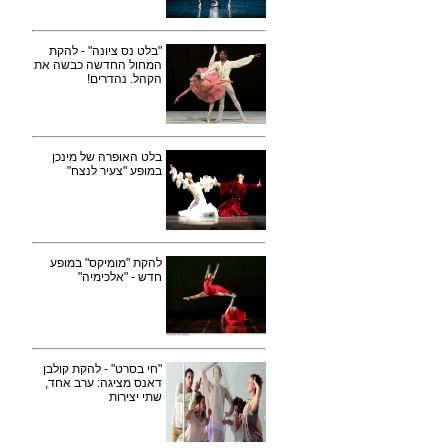
"בלט נס ציונה" - להקת
המחול החדשה כבשה את
הקהל. נהדרים!
בלט האופרה של מינכן
במופע "צעיר לנצח"
להקת "מומיקס" במופע
חדש - "אלכימיה"
"חי בסרט" - להקת קולבן
דאנס מציגה: ערב אחד,
שתי יצירות