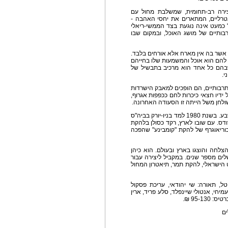
יצירה רב-תחומית, שמשלבת מחול עם
יאטרליים, המתארים את יחסי האהבה -
 כמעט אינה נוגעת בצד הממשי-ריאלי
בותיים של מושג האוכל, ובמקום שבו
אשר בה אין מארח אלא אורחים בלבד.
ף להם הוא אוכל והמשמעות שלו בחייהם
ת שבהם כל אחד הוא מרכיב בתבשיל של
י.
תרבותיים, הם הופכים למאבק הישרדות
ל ידיו חצאי כיכרות לחם ככפפות אגרוף,
ולחן משל הייתה זו הסעודה האחרונה.
אמיר קולבן החל את הכשרתו כרקדן בבת דור ובבת שבע. בשנת 1980 למד בניו-יורק בביה"ס
רודס. עם שובו לארץ, רקד כסולן בלהקת
. בשנת 1996 הקים והיה לכוריאוגרף של להקת "קומבינע" שהפכה
מעלה מ-20 יצירות שזכו להצלחה והוצגו בארץ ובעולם. הוא כיהן
ים מספר שנים. במקביל ליצירה עבור
 הישראלי, להקת תמר, תיאטרון המחול
יטל, תאורה: שי יהודאי, עריכת פסקול
מיחי, אנטולי שיינפלד, סלע פריד, ארין
95-1 ₪.