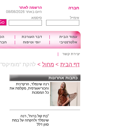
חברה
הרשמה לאתר
היום באתר 08/08/2026
אימייל
סיסמא
עמוד הבית
|
דבר העורכת
|
הכו
אלטרנטיבי
|
יופי וטיפוח
|
חברה
יצירת קשר
|
דף הבית
>
מחול
>
להקת "מומיקס" 
כתבות אחרונות
רנה שינפלד, הרקדנית
והכוריאוגרפית, מקלפת את
כל המסכות
"בת קול ברוח", רנה
שינפלד ולהקתה על במת
סוזן דלל