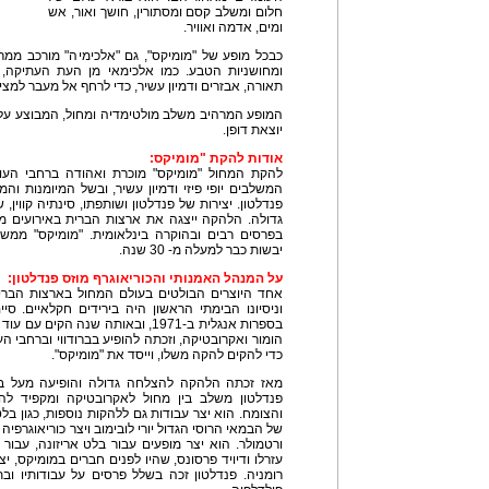
חלום ומשלב קסם ומסתורין, חושך ואור, אש
ומים, אדמה ואוויר.
כבכל מופע של "מומיקס", גם "אלכימיה" מורכב ממר
ומחושניות הטבע. כמו אלכימאי מן העת העתיקה, פ
תאורה, אבזרים ודמיון עשיר, כדי לרחף אל מעבר למציא
המופע המרהיב משלב מולטימדיה ומחול, המבוצע על יד
יוצאת דופן.
אודות להקת "מומיקס:
להקת המחול "מומיקס" מוכרת ואהודה ברחבי העול
המשלבים יופי פיזי ודמיון עשיר, ובשל המיומנות וה
פנדלטון. יצירות של פנדלטון ושותפתו, סינתיה קווין,
גדולה. הלהקה ייצגה את ארצות הברית באירועים ממ
בפרסים רבים ובהוקרה בינלאומית. "מומיקס" ממ
יבשות כבר למעלה מ- 30 שנה.
על המנהל האמנותי והכוריאוגרף מוזס פנדלטון:
וניסיונו הבימתי הראשון היה בירידים חקלאיים. ס
בספרות אנגלית ב-1971, ובאותה שנה 
כדי להקים להקה משלו, וייסד את "מומיקס".
מאז זכתה הלהקה להצלחה גדולה והופיעה מעל במ
פנדלטון משלב בין מחול לאקרובטיקה ומקפיד להכ
והצומח. הוא יצר עבודות גם ללהקות נוספות, כגון בל
של הבמאי הרוסי הגדול יורי לובימוב ויצר כוריאוגרפי
ורטמולר. הוא יצר מופעים עבור בלט אריזונה, עבור 
עזרלו ודיויד פרסונס, שהיו לפנים חברים במומיקס, 
רומניה. פנדלטון זכה בשלל פרסים על עבודותיו וב