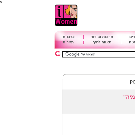
s
דים
|
תרבות ובידור
|
צרכנות
אטה
|
תאווה לחיך
|
תיירות
וק
מיה"