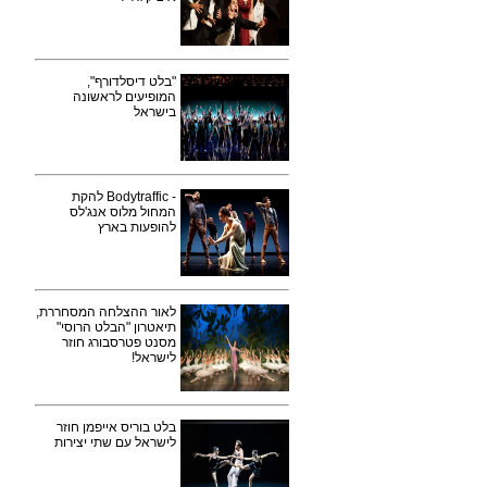
"בלט דיסלדורף",
המופיעים לראשונה
בישראל
- Bodytraffic להקת
המחול מלוס אנג'לס
להופעות בארץ
לאור ההצלחה המסחררת,
תיאטרון "הבלט הרוסי"
מסנט פטרסבורג חוזר
לישראל!
בלט בוריס אייפמן חוזר
לישראל עם שתי יצירות