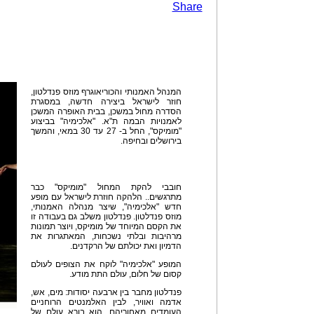
Share
המנהל האמנותי והכוריאוגרף מוזס פנדלטון,
חוזר לישראל ביצירה חדשה, במסגרת
הסדרה מחול במשכן, בבית האופרה המשכן
לאמנויות הבמה ת"א. "אלכימיה" בביצוע
"מומיקס", החל ב- 27 עד 30 במאי, והמשך
בירושלים ובחיפה.
חובבי להקת המחול "מומיקס" כבר
מתרגשים.. הלהקה חוזרת לישראל עם מופע
חדש "אלכימיה", שיצר מנהלה האמנותי,
מוזס פנדלטון. פנדלטון משלב גם בעבודה זו
את הקסם המיוחד של מומיקס, ויוצר תמונות
מרהיבות ובלתי נשכחות, המאתגרות את
הדמיון ואת יכולתם של הרקדנים.
המופע "אלכימיה" לוקח את הצופים לעולם
קסום של חלום, עולם התת מודע.
פנדלטון מחבר בין ארבעה יסודות: מים, אש,
אדמה ואוויר, לבין האלמנטים הרוחניים
העומדים מאחוריהם. הוא בורא עולם של