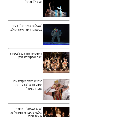
מקורי "רובוט"
"אשליות האהבה", בלט
בביצוע הרקדן איגור קוֹלְבּ
'היפיפייה הנרדמת' בשידור
ישיר מהקובנט גרדן
רנה שינפלד רוקדת עם
מחול חדש "הרקדנית
שוכחת צעד"
"איש השעה" - בכורה
עולמית ליצירת המחול של
איציק גלילי