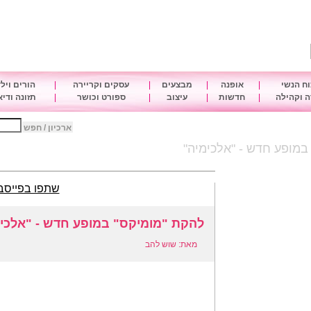
ח הנשי
|
אופנה
|
מבצעים
|
עסקים וקריירה
|
הורים ויל
 וקהילה
|
חדשות
|
עיצוב
|
ספורט וכושר
|
תזונה ודי
ארכיון / חפש
במופע חדש - "אלכימיה"
שתפו בפייסב
להקת "מומיקס" במופע חדש - "אלכי
מאת: שוש להב