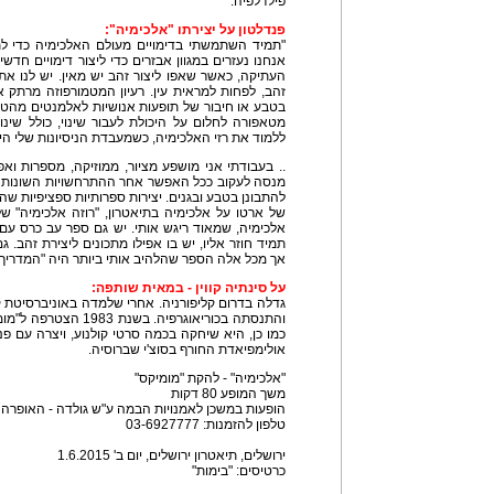
פילדלפיה.
פנדלטון על יצירתו "אלכימיה":
"תמיד השתמשתי בדימויים מעולם האלכימיה כדי לת
אנחנו נעזרים במגוון אבזרים כדי ליצור דימויים חד
העתיקה, כאשר שאפו ליצור זהב יש מאין. יש לנו א
זהב, לפחות למראית עין. רעיון המטמורפוזה מרתק 
בטבע או חיבור של תופעות אנושיות לאלמנטים מהטב
מטאפורה לחלום על היכולת לעבור שינוי, כולל שינוי 
ללמוד את רזי האלכימיה, כשמעבדת הניסיונות שלי היא
.. בעבודתי אני מושפע מציור, ממוזיקה, מספרות ואפי
מנסה לעקוב ככל האפשר אחר ההתרחשויות השונות ול
להתבונן בטבע ובגנים. יצירות ספרותיות ספציפיות שהש
של ארטו על אלכימיה בתיאטרון, "רוזה אלכימיה" ש
אלכימיה, שמאוד ריגש אותי. יש גם ספר עב כרס עם א
תמיד חוזר אליו, יש בו אפילו מתכונים ליצירת זהב. גם
אך מכל אלה הספר שהלהיב אותי ביותר היה "המדריך 
על סינתיה קווין - במאית שותפה:
גדלה בדרום קליפורניה. אחרי שלמדה באוניברסיטת ק
והתנסתה בכוריאוגרפיה. ב
כמו כן, היא שיחקה בכמה סרטי קולנוע, ויצרה עם פנ
אולימפיאדת החורף בסוצ'י שברוסיה.
"אלכימיה" - להקת "מומיקס"
משך המופע 80 דקות
הופעות במשכן לאמנויות הבמה ע"ש גולדה - האופרה הישראלית, ת
טלפון להזמנות: 03-6927777
ירושלים, תיאטרון ירושלים, יום ב' 1.6.2015
כרטיסים: "בימות"