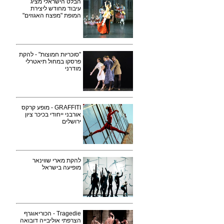
הבלט הישראלי מציג
עיבוד מחודש ליצירת
המופת "מפצח האגוזים"
"סוכריות חמוצות" - להקת
פרסקו במחול תיאטרלי
מודרני
GRAFFITI - מופע קרקס
אורבני ייחודי בכיכר ציון
ירושלים
להקת מארי שווינאר
מופיעה בישראל
Tragedie - הכוריאוגרף
הצרפתי אוליבייה דובואה