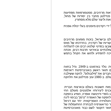
אות מרהיבים, ממטמורפוזות מפתיעות
נדלטון מחבר בין יסודות של מחול,
ות וליצור עולם מלא מסתורין.
י רקדנים מיומנים בעלי יכולת גופנית
ם ובישראל, בזכות מופעים מרהיבים
מקוריות של רקדניה, בהדרכתו של מוזס
 שובצו בסרטי קולנוע רבים וזכו להצלחה
לכתיים ובאירועי תרבות רבים, וזכתה
שיכה להפתיע ולרגש את הקהל בחמש
אחד היוצרים הבולטים בעולם המחול בארצות הברית. נולד בוורמונט ב-1949. גדל בחווה
יים תואר ראשון באוניברסיטת דארמות
הקים עם עוד חברים את "פילובולוס", להקה ששילבה
הומור ואקרובטיקה, וזכתה להופיע בברודווי וברחבי העולם. ב-1980 עזב פנדלטון את הלהקה
ות חשובות בעולם ובארצות הברית.
ניס ליצירותיו אלמנטים מעולם החי
ט ג'ופרי ודויטשה אופרה, הופיע בהפקה
ה להפקה של האופרה "כרמן" בבימוי לינה
הטלוויזיה האמריקאית. יחד עם דניאל
יצר כוריאוגרפיה לנבחרת ההתעמלות של
תואר דוקטור לשם כבוד מאוניברסיטת