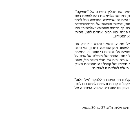
אר את תהליך היצירה של "מומיקס".
שים, כמו שהאלכימאים נהגו לעשות בעת
ת האמונה שביצירה החדשה נוכל ליצור
אותי, לראות תופעות של טרנספורמציה
ע. כך נוכחתי שהמופע "אלכימיה" הוא
פנימי. כמו רבים אחרים לפני, ניסיתי
 הסטודיו..
לו ממדע, וכשאני נמצא בניו יורק אני
שאוב מהן השראה. כמו כן, אני נהנה
פיעו עליי והותירו בי חותם, הן המאמר
ל ייטס והספר של מירצ'ה אליאדה על
יורים יפים של מנלי פאלר הול, שאני
 חיבוריו של קארל יונג מעניינים מאוד,
השלם לאלכימיה לאידיוט".
ליפורניה הצטרפה ללהקה "פילובולוס"
שנת 1983 הצטרפה ל"מומיקס" כרקדנית וכעוזרת למוזס פנדלטון.
דלטון כוריאוגרפיה למופע הפתיחה של
"א: 27 עד 30 במאי.