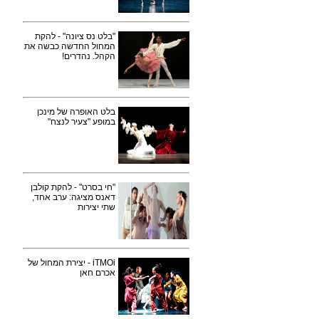
"בלט נס ציונה" - להקת
המחול החדשה כבשה את
הקהל. נהדרים!
בלט האופרה של מינכן
במופע "צעיר לנצח"
"חי בסרט" - להקת קולבן
דאנס מציגה: ערב אחד,
שתי יצירות
iTMOi - יצירת המחול של
אכרם חאן