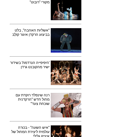
מקורי "רובוט"
"אשליות האהבה", בלט
בביצוע הרקדן איגור קוֹלְבּ
'היפיפייה הנרדמת' בשידור
ישיר מהקובנט גרדן
רנה שינפלד רוקדת עם
מחול חדש "הרקדנית
שוכחת צעד"
"איש השעה" - בכורה
עולמית ליצירת המחול של
איציק גלילי