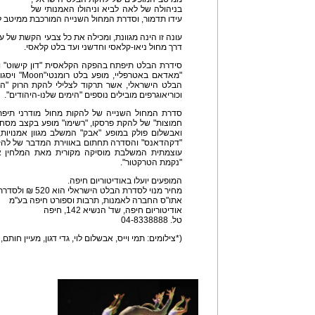
בניהולה של לאה לביא וניהולו האמנותי של
עידו תדמור, וסדרת המחול השנייה המורכבת ממיטב ל
עונה זו הינה מגוונת, ומכילה את כל צבעי הקשת של עו
דרך מחול ניאו-קלאסי וחדשני ועד בלט קלאסי.
סידרת הבלט תיפתח בהפקה הקלאסית "דון קישוט" 
"מאדאם באטר
הבלט הישראלי, אשר תרקוד לצלילי להקת הרוק "היה
וכוריאוגרפים מובילים נוספים "הימים שלנו-היהודים".
סדרת המחול השנייה של להקות מחול מודרני תיפתח 
חמוצות" של להקת פרסקו, "רשימו" מופע בקצב מסחר
ואבשלום פולק במופע "אבק" המשלב מגוון אמנויות
"דקהדאנס" והסדרה תחתום באווירת המדבר של להקת
עוצמתית המשלבת מוסיקה מקורית מאת המלחין אב
"נקמת הטרקטור".
המופעים יועלו באודיטוריום חיפה.
מחיר מנוי לסדרת הבלט הישראלי הוא 520 ₪ ולסדרת המחול המודרני 650 ₪.
אתו"ס החברה לאמנות, תרבות וספורט חיפה בע"מ
אודיטוריום חיפה, שד' הנשיא 142, חיפה
טל. 04-8338888
(*צילומים: תמי וייס, אבשלום לוי, גדי דגון, מעיין חותם,