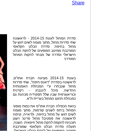
Share
סדרת המחול לעונת 2014-15 - לראשונה
שתי סדרות מחול, מתוך מגמה לשים דגש על
מחול בחיפה: סדרת הבלט הקלאסי
המורכבת ממיטב המופעים של להקת הבלט
הישראלי וסדרה של מבחר להקות המחול
המודרני
בעונת 2014-15 מציעה חברת אתו"ס,
לראשונה בסדרת "דאנס חיפה", שתי סדרות
מחול שנבחרו ע"י המנהלת האמנותית
החדשה, מיכל ליננברג - רקדנית
וכוריאוגרפית שבין שלל תפקידיה מכהנת גם
כמנהלת תחום המחול בעריית ת"א.
בזאת הכפילה חברת אתו"ס את כמות מופעי
המחול ביחס לשנים קודמות, מתוך מגמה
לשים דגש על מחול בחיפה, ולראייה, קיימה
לראשונה את פסטיבל מחול פרינג' וישנן
תוכניות להקמת להקת מחול חיפאית. השנה,
תועלה סדרת הבלט הקלאסי שמורכבת
ממיטב המופעים של להקת הבלט הישראלי,