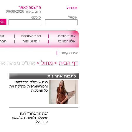
חברה
הרשמה לאתר
היום באתר 06/08/2026
אימייל
סיסמא
עמוד הבית
|
דבר העורכת
|
הכו
אלטרנטיבי
|
יופי וטיפוח
|
חברה
יצירת קשר
|
דף הבית
>
מחול
>
אתו"ס מציגה את
כתבות אחרונות
רנה שינפלד, הרקדנית
והכוריאוגרפית, מקלפת את
כל המסכות
"בת קול ברוח", רנה
שינפלד ולהקתה על במת
סוזן דלל