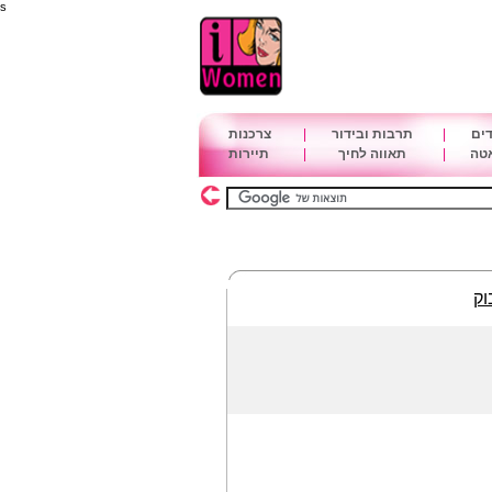
s
דים
|
תרבות ובידור
|
צרכנות
אטה
|
תאווה לחיך
|
תיירות
וק