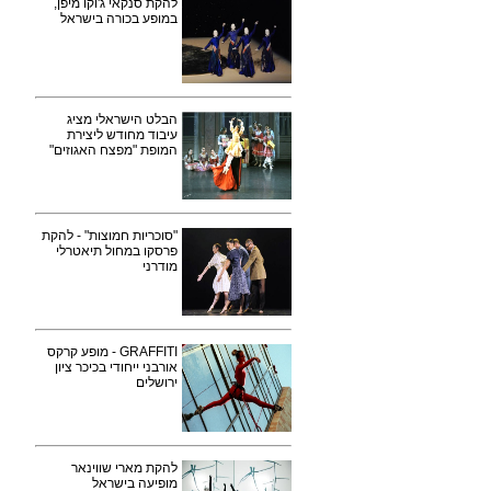
להקת סנקאי ג'וקו מיפן,
במופע בכורה בישראל
הבלט הישראלי מציג
עיבוד מחודש ליצירת
המופת "מפצח האגוזים"
"סוכריות חמוצות" - להקת
פרסקו במחול תיאטרלי
מודרני
GRAFFITI - מופע קרקס
אורבני ייחודי בכיכר ציון
ירושלים
להקת מארי שווינאר
מופיעה בישראל