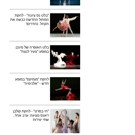
"בלט נס ציונה" - להקת
המחול החדשה כבשה את
הקהל. נהדרים!
בלט האופרה של מינכן
במופע "צעיר לנצח"
להקת "מומיקס" במופע
חדש - "אלכימיה"
"חי בסרט" - להקת קולבן
דאנס מציגה: ערב אחד,
שתי יצירות