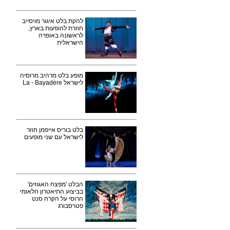
להקת בלט איגור מויסייב
חוזרת להופעות בארץ,
לראשונה באופרה
הישראלית
מופע בלט מרהיב מרוסיה
לישראל La - Bayadère
בלט בוריס אייפמן חוזר
לישראל עם שני מופעים
הבלט 'מפצח האגוזים'
בביצוע התיאטרון הלאומי
הרוסי על הקרח סנט
פטרסבורג