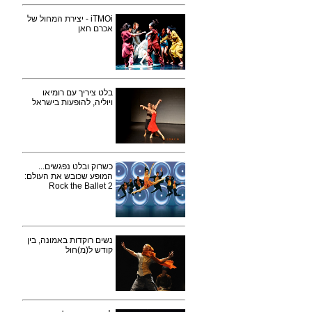
iTMOi - יצירת המחול של
אכרם חאן
בלט ציריך עם רומיאו
ויוליה, להופעות בישראל
כשרוק ובלט נפגשים...
המופע שכובש את העולם:
Rock the Ballet 2
נשים רוקדות באמונה, בין
קודש ל(מ)חול