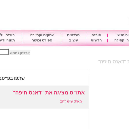
ח הנשי
|
אופנה
|
מבצעים
|
עסקים וקריירה
|
הורים ויל
 וקהילה
|
חדשות
|
עיצוב
|
ספורט וכושר
|
תזונה ודי
ארכיון / חפש
 "דאנס חיפה"
שתפו בפייסב
אתו"ס מציגה את "דאנס חיפה"
מאת: שוש להב