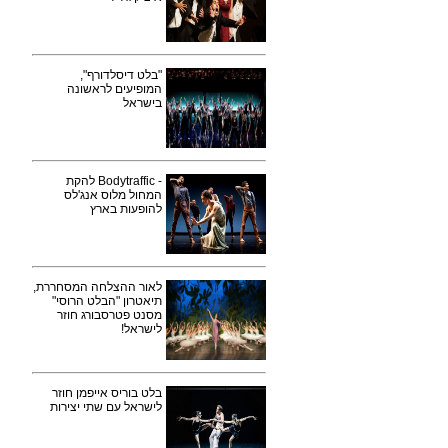
"בלט דיסלדורף",
המופיעים לראשונה
בישראל
- Bodytraffic להקת
המחול מלוס אנג'לס
להופעות בארץ
לאור ההצלחה המסחררת,
תיאטרון "הבלט הרוסי"
מסנט פטרסבורג חוזר
לישראל!
בלט בוריס אייפמן חוזר
לישראל עם שתי יצירות