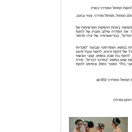
הקות המחול המודרני בארץ.
לם המחול, ממחול מודרני, צעיר ובועט,
ותמשיך באחת ההפקות המרשימות של
פליי, מופע בלט רומנטי"Moon" ויסגור את הסדרה שילוב מעניין של להקת
ודים", בכוריאוגרפיה של עידו תדמור
במופע הומוריסטי וצבעוני "סוכריות
ר של להקת ורטיגו, להקת ענבל פינטו
, להקת בת שבע במופע קצבי ועכשווי
 קמע במופע "במדבר דברים", יצירה
י בללי המוכר כסולן ובסיסט להקת
 רותם מזרחי)