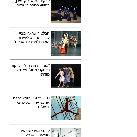
להקת סנקאי ג'וקו מיפן,
במופע בכורה בישראל
הבלט הישראלי מציג
עיבוד מחודש ליצירת
המופת "מפצח האגוזים"
"סוכריות חמוצות" - להקת
פרסקו במחול תיאטרלי
מודרני
GRAFFITI - מופע קרקס
אורבני ייחודי בכיכר ציון
ירושלים
להקת מארי שווינאר
מופיעה בישראל