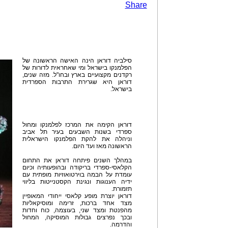
Share
סילביה דוראן הינה האישה הראשונה של
הפלמנקו בישראל ומי שאחראית לדורות של
רקדנים מקצועיים בארץ ובחו"ל. מזה שנים,
דוראן היא שגרירת התרבות הספרדית
בישראל.
דוראן הקימה את המרכז לפלמנקו ומחול
ספרדי בשנות השבעים בעיר תל אביב
וניהלה את להקת הפלמנקו הישראלית
הראשונה מאז ועד היום.
במהלך השנים פיתחה דוראן את התחום
הקלאסי-ספרדי בריקודה ובהופעותיה וכיום
עומדת על הבמה בוירטואוזיות מופתית עם
ידיה הענוגות ונגינת הקסטנייטות בליווי
תזמורת.
דוראן יוצרת מופע קלאסי ייחודי המאופיין
מצד אחד ברכות, זרימה ומוסיקאליות
מהפנטת ומצד שני, בעוצמה, כוח וחדות
ובכך נפרצים גבולות המוסיקה, המחול
והדרמה.