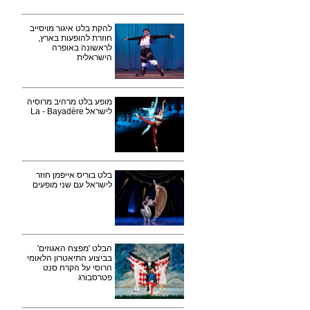
להקת בלט איגור מויסייב
חוזרת להופעות בארץ,
לראשונה באופרה
הישראלית
מופע בלט מרהיב מרוסיה
לישראל La - Bayadère
בלט בוריס אייפמן חוזר
לישראל עם שני מופעים
הבלט 'מפצח האגוזים'
בביצוע התיאטרון הלאומי
הרוסי על הקרח סנט
פטרסבורג