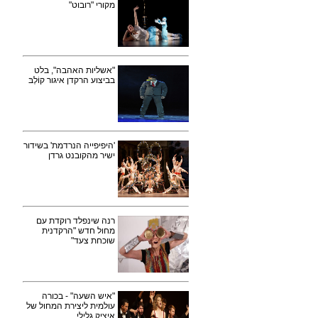
מקורי "רובוט"
"אשליות האהבה", בלט
בביצוע הרקדן איגור קוֹלְבּ
'היפיפייה הנרדמת' בשידור
ישיר מהקובנט גרדן
רנה שינפלד רוקדת עם
מחול חדש "הרקדנית
שוכחת צעד"
"איש השעה" - בכורה
עולמית ליצירת המחול של
איציק גלילי