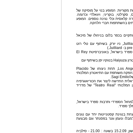
ות מקוריות. המופע בנוי על מוסיקה של
סקרלטי, בוקריני, ויוואלדי וכדומה.
טרה קלאסית וכלי נגינה נוספים. המופע
לעתים בהשתתפות חברי הלהקה.
שהתקיים בכפר בלום בניהולו של מיכאל
כמו כן, העבירה סילביה כיתת אומן והופיעה ב- Juilliard, ניו יורק, בשיתוף עם טלי רוט
ביולי 2008 השתתפה דוראן בפאנל, כנציגת תרבות ספרד בישראל, באוניברסיטת El Rey
בשנת 2004 דוראן הוזמנה ע"י האופרה של Los Angeles, תחת ניצוחו של Placido
לנית בהפקה משותפת עם התיאטרון המלכותי
 הישראלית החדשה ליצור את הכוריאוגרפיה
לאופרה "Carmen" בהפקה משותפת עם התיאטרון המלכותי "Teatro Real" של מדריד
למחול הספרדי ותרבות ספרד בישראל,
צחת בנגינת קסטנייטות יחד עם נגנים
צ'מבלו ונעמן וגנר בפסנתר וגם מבצעת
מופע ראשון יתקיים במרכז סוזן דלל יתקיים ביום ראשון, 15.2.09 בשעה : 21.00 - סילביה