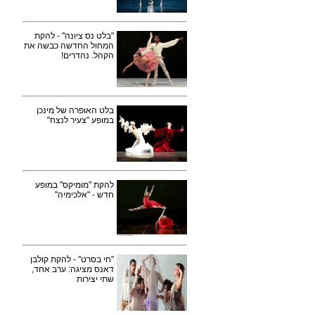
"בלט נס ציונה" - להקת
המחול החדשה כבשה את
הקהל. נהדרים!
בלט האופרה של מינכן
במופע "צעיר לנצח"
להקת "מומיקס" במופע
חדש - "אלכימיה"
"חי בסרט" - להקת קולבן
דאנס מציגה: ערב אחד,
שתי יצירות