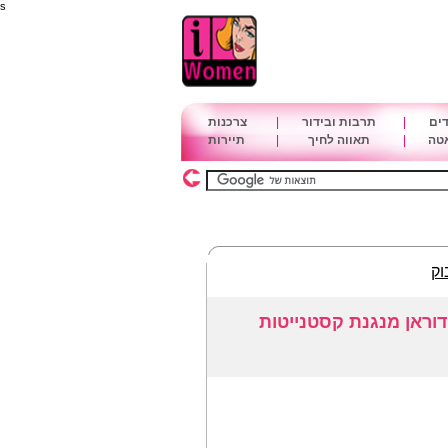
s
דים
|
תרבות ובידור
|
צרכנות
אטה
|
תאווה לחיך
|
תיירות
וק
דוראן מנגנת קסטנייטות