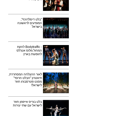
"בלט דיסלדורף",
המופיעים לראשונה
בישראל
- Bodytraffic להקת
המחול מלוס אנג'לס
להופעות בארץ
לאור ההצלחה המסחררת,
תיאטרון "הבלט הרוסי"
מסנט פטרסבורג חוזר
לישראל!
בלט בוריס אייפמן חוזר
לישראל עם שתי יצירות