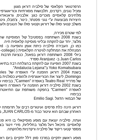
הרפרטואר הקלאסי של סילביה דוראן מגוון
ומכיל נגנים, רקדנים, תלבושות מסורתיות וכוריאוגרפי
מלחינים קלאסיים מוכרים כגון: אלבניס, גראנאדוס, 
היצירות מבוצעות ע"י נגני פסנתר, כינור, צ'מבלו, גי
משלב קטעי סולו של דוראן וקטעי סולו של הנגנים ו
למי שטרם מכירה,
בשנת 2008 השתתפה בפסטיבל קול המוסיקה 
מלצר, יחד עם להקתה ובליווי מוסיקה קלאסית חיה.
המנהלת את המחלקה לגיטרה הקלאסית ( (pre -college ב- Juilliard.)
Juan Carlos ב- Aranjuez ספרד.
בשנת 2007 הופיעה עם להקתה בהצלחה רבה בתיאטרון Haiyuza בטוקיו יפן בשיתוף עם
Yoko Komatsubara ב"Andalucia Lejana".
Domingo, ליצור את הכוריאוגרפיה ולהופיע כסו
של מדריד Teatro Real באופרה "Carmen", בבימויו שלSagi Emilio.
בשנת 2002 סילביה דוראן הוזמנה ע"י האופרה
בבימויו
של הבמאי הדגול .Emilio Sagi
דוראן הינה כלת פרסים ועיטורים רבים על תרומתה 
האחרון שבהם הוא עיטור כבוד מ-JUAN CARLOS, מלך ספרד.
ועתה, סילביה יוצאת עם מופע מוסיקאלי בו היא פו
קלאסיים: מיכאל ויעל מלצר בחליליות, מירי זינגר ב
מספר קטעי ריקוד של סילביה ורקדניות מלהקתה.