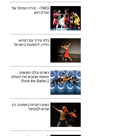
iTMOi - יצירת המחול של
אכרם חאן
בלט ציריך עם רומיאו
ויוליה, להופעות בישראל
כשרוק ובלט נפגשים...
המופע שכובש את העולם:
Rock the Ballet 2
נשים רוקדות באמונה, בין
קודש ל(מ)חול