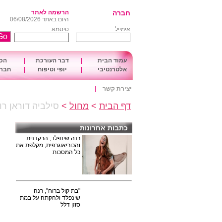
חברה
הרשמה לאתר
היום באתר 06/08/2026
אימייל
סיסמא
עמוד הבית
|
דבר העורכת
|
הכו
אלטרנטיבי
|
יופי וטיפוח
|
חברה
יצירת קשר
|
דף הבית
>
מחול
>
סילביה דוראן רו
כתבות אחרונות
רנה שינפלד, הרקדנית
והכוריאוגרפית, מקלפת את
כל המסכות
"בת קול ברוח", רנה
שינפלד ולהקתה על במת
סוזן דלל