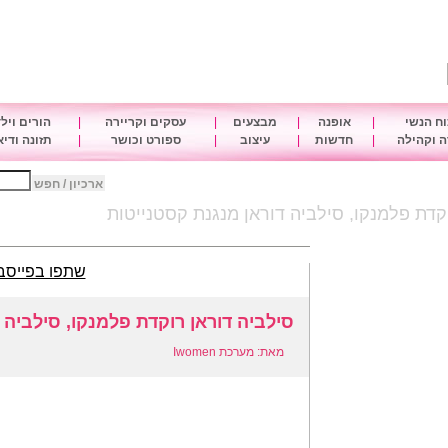
ח הנשי
|
אופנה
|
מבצעים
|
עסקים וקריירה
|
הורים ויל
 וקהילה
|
חדשות
|
עיצוב
|
ספורט וכושר
|
תזונה ודי
ארכיון / חפש
קדת פלמנקו, סילביה דוראן מנגנת קסטנייטות
שתפו בפייסב
סילביה דוראן רוקדת פלמנקו, סילביה 
מאת: מערכת Iwomen