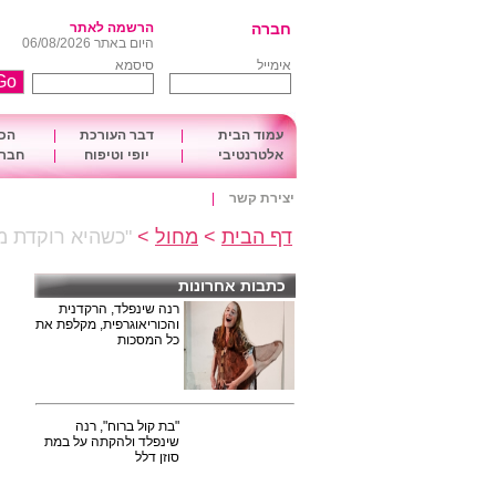
חברה
הרשמה לאתר
היום באתר 06/08/2026
אימייל
סיסמא
עמוד הבית
|
דבר העורכת
|
הכו
אלטרנטיבי
|
יופי וטיפוח
|
חברה
יצירת קשר
|
דף הבית
>
מחול
>
"כשהיא רוקדת מ
כתבות אחרונות
רנה שינפלד, הרקדנית
והכוריאוגרפית, מקלפת את
כל המסכות
"בת קול ברוח", רנה
שינפלד ולהקתה על במת
סוזן דלל