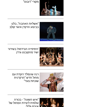
מקורי "רובוט"
"אשליות האהבה", בלט
בביצוע הרקדן איגור קוֹלְבּ
'היפיפייה הנרדמת' בשידור
ישיר מהקובנט גרדן
רנה שינפלד רוקדת עם
מחול חדש "הרקדנית
שוכחת צעד"
"איש השעה" - בכורה
עולמית ליצירת המחול של
איציק גלילי