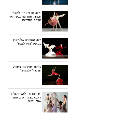
"בלט נס ציונה" - להקת
המחול החדשה כבשה את
הקהל. נהדרים!
בלט האופרה של מינכן
במופע "צעיר לנצח"
להקת "מומיקס" במופע
חדש - "אלכימיה"
"חי בסרט" - להקת קולבן
דאנס מציגה: ערב אחד,
שתי יצירות