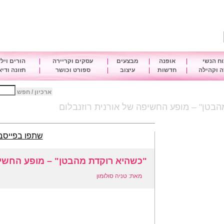
ח הנשי
|
אופנה
|
מבצעים
|
עסקים וקריירה
|
הורים ויל
 וקהילה
|
חדשות
|
עיצוב
|
ספורט וכושר
|
תזונה ודי
ארכיון / חפש
הבטן" – מופע החשיפה של אורנית רוזנבלום
שתפו בפייסב
"כשהיא רוקדת מהבטן" – מופע החשיפ
מאת: טניה סולומון