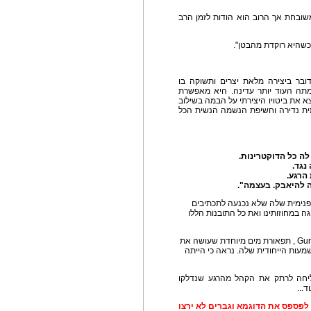
שובחת אך הרוב הוא הודות לזמן הרב
"כשהיא רוקדת מהבטן".
ובר ביצירה מלאת יצרים ותשוקה בו
תה העוד יותר עדינה. היא מאפשרת
 את ביטויו היצירתי על הבמה בשילוב
תית נדירה וחשיפת הנשמה הנשית הכל
ה כל הדוקטרינות.
 נגד.
הרגע.
 להיאבק. בעצמה".
פנימית שלה שלא נכנעה לתכתיבים
 במחוזותינו ואת כל התובנות הללו
במהלך המופע היא משלבת גם שירים של Guns'n Roses , תפאורת מים מיוחדת שעושה את
ות הייחודית שלה. נראה כי הייתה
ליחה לרתק את הקהל מהרגע שנדלקו
...
 לפספס את הדוגמא וגברים לא ירצו