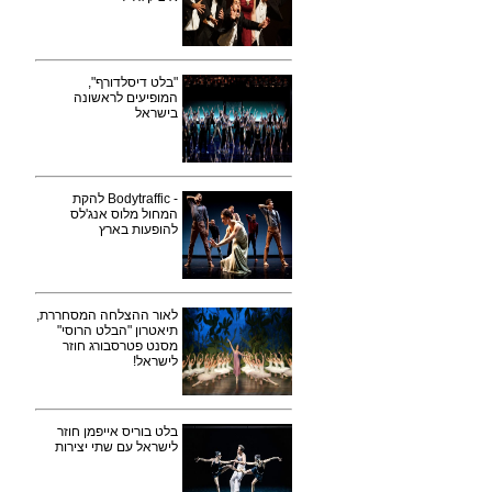
"בלט דיסלדורף",
המופיעים לראשונה
בישראל
- Bodytraffic להקת
המחול מלוס אנג'לס
להופעות בארץ
לאור ההצלחה המסחררת,
תיאטרון "הבלט הרוסי"
מסנט פטרסבורג חוזר
לישראל!
בלט בוריס אייפמן חוזר
לישראל עם שתי יצירות