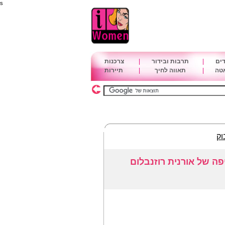
s
דים
|
תרבות ובידור
|
צרכנות
אטה
|
תאווה לחיך
|
תיירות
וק
ה של אורנית רוזנבלום