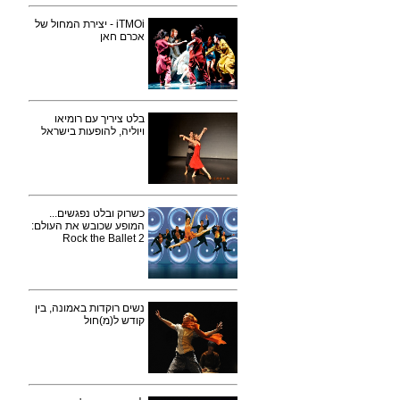
iTMOi - יצירת המחול של
אכרם חאן
בלט ציריך עם רומיאו
ויוליה, להופעות בישראל
כשרוק ובלט נפגשים...
המופע שכובש את העולם:
Rock the Ballet 2
נשים רוקדות באמונה, בין
קודש ל(מ)חול