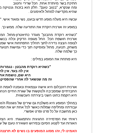
חתיכת בשר מיותרת אחת. הכל שרירי וחטוב
ומה שנקרא, "בטוב טעם". חלק הוא בזכות גנטיקה מ
שהיא מקדישה למחול ולאימונים .
עכשיו היא מעלה מופע חדש ובועט, נשי ומאוד אישי. 
במופע זה אורנית רוקדת את התודעה שלה. ממש כך.
"כשהיא רוקדת מהבטן" מוגדר כתיאטרון-מחול. המד
אורנית חושפת הכל: החל מגופה הדקיק וכלה בנשמ
לצופה הצצה נדירה לתוך תהליך התפתחות אישי שמצא
משחק, תנועה, מחול ומוסיקה תוך כדי גמישות תנוע
כך שלמה שלה.
היא פותחת את המופע במילים :
"כשהיא רוקדת מהבטן - נגמרות ל
אין לה בעד. אין לה
היא שם, נושמת את 
זה מה שנשאר לה אחרי שהפסיקה
אורנית רוזנבלום היא אישה עצמאית ונאמנה לאמת ה
החברתיים שמסביבה ולנוקשות של שגרת החיים הנהוגה
היא רוקמת כחוט השני ביצירתה העכשווית.
עבודתה ומחליפה שמלות כאשר לכל אחת יש את המשמע
כאן מחשבה על כל פרט ופרט אפשרי.
ראיתי את הפרמיירה החגיגית והתמוגגתי. היא הצ
האורות ועד לקטע הסיום ובפירוש השאירה טעם של עוד
האמינו לי, זהו מסוג המופעים בו נשים לא תרצנה