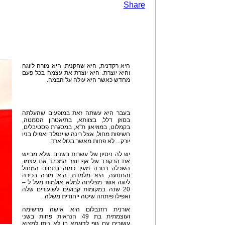
Share
היא רקדנית, היא שחקנית, היא מורה ליוגה
והיא יוצרת. היא יוצרת את עצמה בכל פעם
מחדש כאשר היא עולה על הבמה.
בעבר היא עשתה זאת במופעים שהעלתה
בסוזן דלל, בצוותא, בתיאטרון הסמטה,
בקמלוט, במוזיאון ת"א, במסגרת פסטיבלים,
חשיפות מחול, אצל רינה שיינפלד ואפילו בניו
יורק... לא פחות מאשר בג'וליארד.
יש לה ניסיון של עשרות בשנים שלא מבייש
את הרקורד של אף יוצר המכבד את עצמו,
השכלה רחבה מעין כמוה בתחום המחול
והתנועה, היא מלמדת, היא מורה בכירה
ליוגה אשר מצליחה למלא אולמות מעל ל –
20 שנה במקומות קבועים לשיעורים שלה
ואפילו פיתחה שיטה ייחודית משלה.
אורנית רוזנבלום היא אישה מרשימה
ועוצמתית בת 49 הנראית פחות בשני
עשורים עם גוף לדוגמא בו לא ניתן למצוא