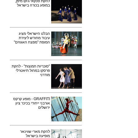
להקת סנקאי ג'וקו מיפן,
במופע בכורה בישראל
הבלט הישראלי מציג
עיבוד מחודש ליצירת
המופת "מפצח האגוזים"
"סוכריות חמוצות" - להקת
פרסקו במחול תיאטרלי
מודרני
GRAFFITI - מופע קרקס
אורבני ייחודי בכיכר ציון
ירושלים
להקת מארי שווינאר
מופיעה בישראל