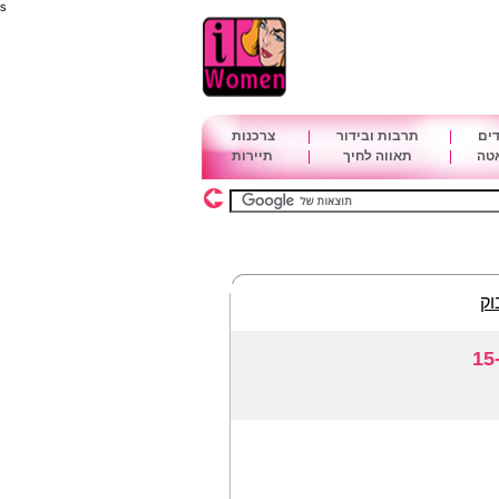
s
דים
|
תרבות ובידור
|
צרכנות
אטה
|
תאווה לחיך
|
תיירות
וק