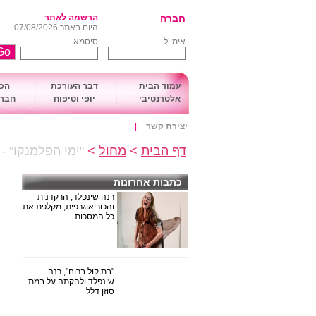
חברה
הרשמה לאתר
היום באתר 07/08/2026
אימייל
סיסמא
עמוד הבית
|
דבר העורכת
|
הכו
אלטרנטיבי
|
יופי וטיפוח
|
חברה
יצירת קשר
|
דף הבית
>
מחול
>
"ימי הפלמנקו" - 
כתבות אחרונות
רנה שינפלד, הרקדנית
והכוריאוגרפית, מקלפת את
כל המסכות
"בת קול ברוח", רנה
שינפלד ולהקתה על במת
סוזן דלל