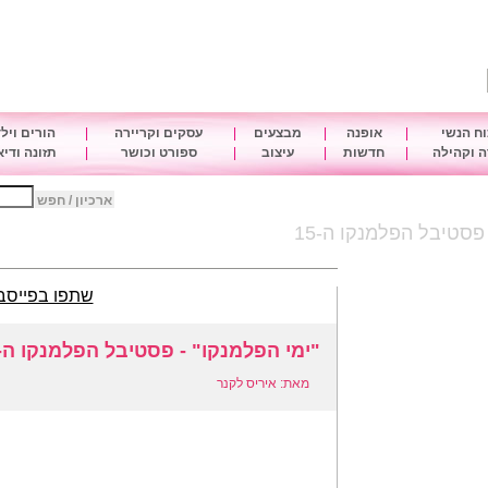
ח הנשי
|
אופנה
|
מבצעים
|
עסקים וקריירה
|
הורים ויל
 וקהילה
|
חדשות
|
עיצוב
|
ספורט וכושר
|
תזונה ודי
ארכיון / חפש
פסטיבל הפלמנקו ה-15
שתפו בפייסב
"ימי הפלמנקו" - פסטיבל הפלמנקו ה-15
מאת: איריס לקנר