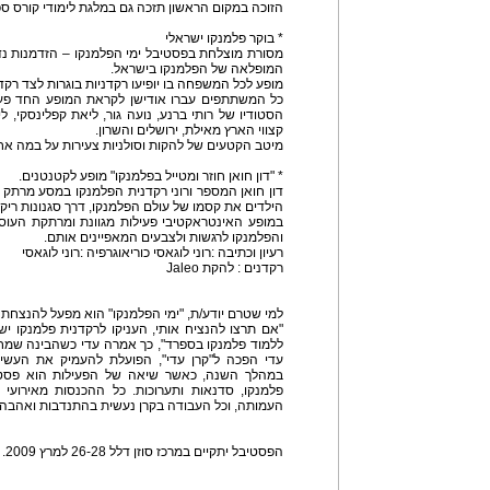
הזוכה במקום הראשון תזכה גם במלגת לימודי קורס ס
* בוקר פלמנקו ישראלי
מסורת מוצלחת בפסטיבל ימי הפלמנקו – הזדמנות נ
המופלאה של הפלמנקו בישראל.
מופע לכל המשפחה בו יופיעו רקדניות בוגרות לצד רקד
כל המשתתפים עברו אודישן לקראת המופע החד פעמי
הסטודיו של רותי ברנע, נועה גור, ליאת קפלינסקי, ל
קצווי הארץ מאילת, ירושלים והשרון.
מיטב הקטעים של להקות וסולניות צעירות על במה אח
* "דון חואן חוזר ומטייל בפלמנקו" מופע לקטנטנים.
דון חואן המספר ורוני רקדנית הפלמנקו במסע מרתק ו
הילדים את קסמו של עולם הפלמנקו, דרך סגנונות ריקו
במופע האינטראקטיבי פעילות מגוונת ומרתקת העוס
והפלמנקו לרגשות ולצבעים המאפיינים אותם.
רעיון וכתיבה :רוני לוגאסי כוריאוגרפיה :רוני לוגאסי
רקדנים : להקת Jaleo
למי שטרם יודע/ת, "ימי הפלמנקו" הוא מפעל להנצחתה 
"אם תרצו להנציח אותי, העניקו לרקדנית פלמנקו י
ללמוד פלמנקו בספרד", כך אמרה עדי כשהבינה שמ
עדי הפכה ל"קרן עדי", הפועלת להעמיק את העשי
במהלך השנה, כאשר שיאה של הפעילות הוא פסטיבל
פלמנקו, סדנאות ותערוכות. כל ההכנסות מאירועי 
העמותה, וכל העבודה בקרן נעשית בהתנדבות ואהבה.
הפסטיבל יתקיים במרכז סוזן דלל 26-28 למרץ 2009.