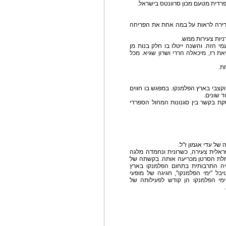
פרדית מטעם מכון סרוונטס בישראל.
דירה לראות על במה אחת את הפריחה
ניות צעירות ממש.
 הזה. והשנה ייטלו בו חלק בנות מן
יאת רז, מיכאלה הררי ושרון שגיא. מכל
ת.
קצבי בארץ הפלמנקו. במפגש בו חווים
ד שונים.
קת בקשר בין סגנונות המחול הספרדי
של עדי אגמון ז"ל.
שראלית צעירה, כשרונית ונחמדה מלגה
חלת הסרטן מכריעה אותה. בקשתה של
יה התרבותית בתחום הפלמנקו בארץ
 "ימי הפלמנקו", חגיגה של מופעי
ימי הפלמנקו הן קודש לפעילותה של