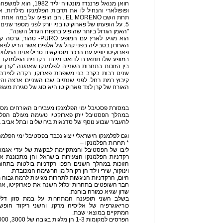
חואן מנואל פרננדז מונט
ופופולארי והנחיל לו את תרבות הפלמנקו מילדות. 
תחת השם EL MORENO . הם הופיעו על
5. על הופעתו של פארוקיטו בניו יורק לפני מספר שנים כתב הניו יורק טיימס
"האמן הגדול ביותר שהופיע בתפוח הגדול השנה".
הוא מגיע לארץ עם המופע
האחרון בסביליה בפני קהל של אלפים אשר הריע לפארו
פארוקיטו יופיע עם הרכב מוסיקאים סביליאנים המלווים
במופע שלו תתארח לדואט מיוחד רקדנית הפלמנקו הי
בין הזוכות בתחרות השנייה לפלמנקו שארגנה "קרן 
שנים רבות בקרב בני משפחת פארוקו, רקדה לצידם 
קיבוץ רמת רחל. לפני שנתיים שבו השניים ארצה וה
האורח של קרן לצד פארוקיטו היא סוג של סגירת מעגל
במסורת פסטיבל ימי הפלמנקו מעבירים האורחים מספ
במהלך הפסטיבל ייתן פארוקטיו טעימה מעולם הפל
להעביר שבוע נוסף של סדנאות בירושלים ובתל אביב ב
וגם לפלמנקו הישראלי ייצוג נכבד בפסטיבל ימי הפלמנ
* תחרות הפלמנקו –
ליבו של הפסטיבל והמתקיימת לבקשת של עדי אגמון.
רקדניות הפלמנקו הצעירות בישראל והן מתכוננת א
הזוכות במהלך השנים הפכו רקדניות בולטות בתחום ו
וינוקור, שירי וילד הן רק חל מן הרשימה המכובדת.
היום, הרקדניות הניגשות לתחרות מגיעות לרמה גבוה 
חבר השופטים בתחרות יכלול השנה את פארוקיטו, את מ
שרון שגיא כמורה בוחנת.
בשלב השני תופענה המתחרות על במת סוזן דלל 
כוריאוגרפיה של אליסיה מרקז, והשני ריקוד חופש
המתקיים במוצאי שבת.
הפרסים למקומות 1-3 הן מלגות בגובה של 3000, 6000, ו 12,000 שקל.