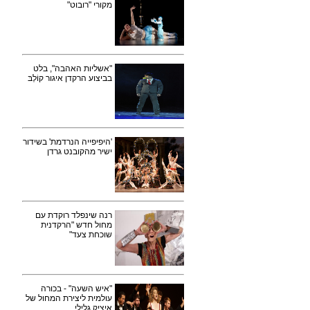
מקורי "רובוט"
"אשליות האהבה", בלט
בביצוע הרקדן איגור קוֹלְבּ
'היפיפייה הנרדמת' בשידור
ישיר מהקובנט גרדן
רנה שינפלד רוקדת עם
מחול חדש "הרקדנית
שוכחת צעד"
"איש השעה" - בכורה
עולמית ליצירת המחול של
איציק גלילי