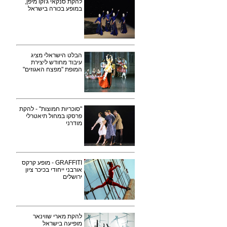
להקת סנקאי ג'וקו מיפן,
במופע בכורה בישראל
הבלט הישראלי מציג
עיבוד מחודש ליצירת
המופת "מפצח האגוזים"
"סוכריות חמוצות" - להקת
פרסקו במחול תיאטרלי
מודרני
GRAFFITI - מופע קרקס
אורבני ייחודי בכיכר ציון
ירושלים
להקת מארי שווינאר
מופיעה בישראל