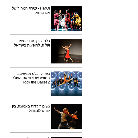
iTMOi - יצירת המחול של
אכרם חאן
בלט ציריך עם רומיאו
ויוליה, להופעות בישראל
כשרוק ובלט נפגשים...
המופע שכובש את העולם:
Rock the Ballet 2
נשים רוקדות באמונה, בין
קודש ל(מ)חול