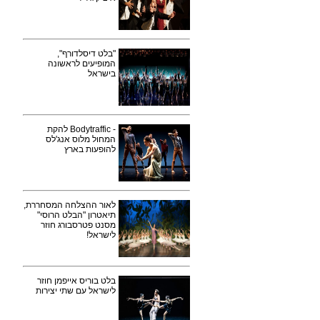
"בלט דיסלדורף",
המופיעים לראשונה
בישראל
- Bodytraffic להקת
המחול מלוס אנג'לס
להופעות בארץ
לאור ההצלחה המסחררת,
תיאטרון "הבלט הרוסי"
מסנט פטרסבורג חוזר
לישראל!
בלט בוריס אייפמן חוזר
לישראל עם שתי יצירות