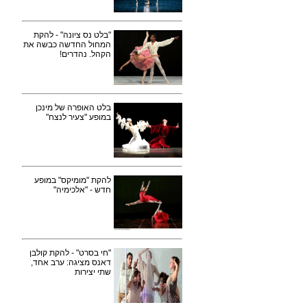
"בלט נס ציונה" - להקת
המחול החדשה כבשה את
הקהל. נהדרים!
בלט האופרה של מינכן
במופע "צעיר לנצח"
להקת "מומיקס" במופע
חדש - "אלכימיה"
"חי בסרט" - להקת קולבן
דאנס מציגה: ערב אחד,
שתי יצירות