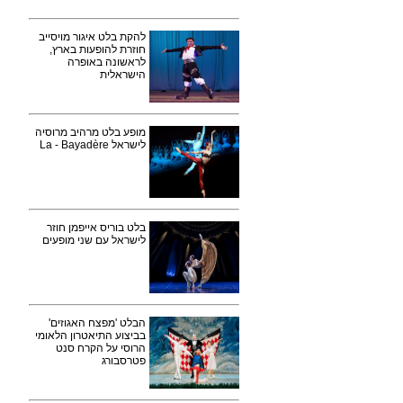
להקת בלט איגור מויסייב
חוזרת להופעות בארץ,
לראשונה באופרה
הישראלית
מופע בלט מרהיב מרוסיה
לישראל La - Bayadère
בלט בוריס אייפמן חוזר
לישראל עם שני מופעים
הבלט 'מפצח האגוזים'
בביצוע התיאטרון הלאומי
הרוסי על הקרח סנט
פטרסבורג