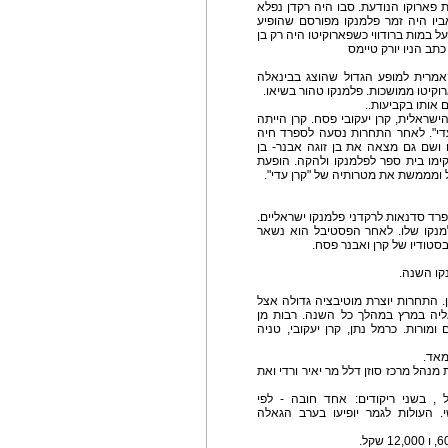
ויה יליד 1982, הוא למשפחת פארוקו הנודעת. סבו היה רקדן נפלא
אביו היה זמר פלמנקו מפורסם שהופיע
 במה אחת על במות ברודווי כשפארוקיטו היה רק בן
 PURO- טהור, גרסה קאמרית למופע הגדול שהוצג בבינאלה
קיטו ממושכות. פלמנקו טהור בשיאו.
 אותו בקביעות..
שראלית, קרן יעקובי פסח. קרן הייתה
עדי". לאחר התחרות נסעה לספרד חיה
ושם גם מצאה את בן זוגה אבנר- בן
קימו בית ספר לפלמנקו ולהקה. הופעת
 ומממשת את מטרותיה של "קרן עדי".
רד סדנאות לרקדני פלמנקו ישראליים.
מנקו שלו. לאחר הפסטיבל הוא נשאר
סטודיו של קרן ואבנר פסח.
קו השנה.
 התחרות יוצרת מוטיבציה גדולה אצל
ליה במרץ במהלך כל השנה. רבות מן
מורות. כרמל נתן, קרן יעקובי, טניה
מאד.
נהל מרכז סוזן דלל מר יאיר ורדי ואת
, בשני ריקודים: אחד חובה - לפי
י. העולות לגמר יופיעו בערב הגאלה