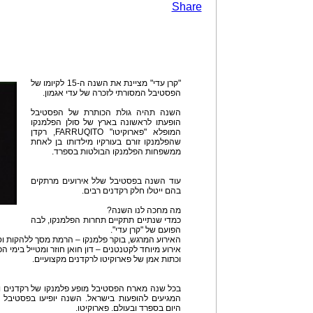
Share
"קרן עדי" מציינת את השנה ה-15 לקיומו של
הפסטיבל המסורתי לזכרה של עדי אגמון.
השנה תהיה גולת הכותרת של הפסטיבל
הופעתו לראשונה בארץ של סולן הפלמנקו
המופלא "פארוקיטו" FARRUQITO, רקדן
שהפלמנקו זורם בעורקיו מילדותו בן לאחת
ממשפחות הפלמנקו הבולטות בספרד.
עוד השנה בפסטיבל שלל אירועים מרתקים
בהם ייטלו חלק רקדנים רבים.
מה מחכה לנו השנה?
כמדי שנתיים תתקיים תחרות הפלמנקו, לבה
הפועם של "קרן עדי".
האירוע המרגש, בוקר פלמנקו – הרמת מסך ללהקות וס
אירוע מיוחד לקטנטנים – דון חואן חוזר ומטייל בימי ה
וכתות אמן של פארוקיטו לרקדנים מקצועיים.
בכל שנה מארח הפסטיבל מופע פלמנקו של רקדנים ו
המגיעים להופעות בישראל. השנה יופיעו בפסטיבל 
היום בספרד ובעולם. פארוקיטו.