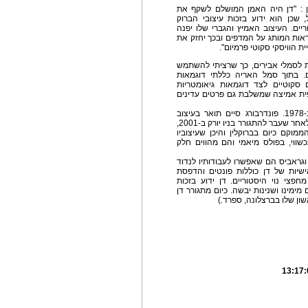
ין : "דן היה האמן המושלם לשקף את
 שכן הוא ידוע בזכות עיצובי הברוק
יים. העיצוב האמיץ והגברי שלו יפנה
ראות המותג על המדפים ובכך יחזק את
 הוויסקי סקוטי פרמיום".
ת לסמלי אבירים, כך שרציתי להשתמש
. בתוך סמל האריה כללתי דוגמאות
סקוטיים לצד דוגמאות גיאומטריות
פית אמיצה שמשלבת גם פרטים עדינים
(* המאייר הניו יורקי דן פונדרבורג נולד בסיאטל ב-1978. פונדרבורג סיים תואר בעיצוב
באוניברסיטת קנזס ב-2001, לאחר שהתמקד באיור. לאחר שעבר להתגורר בניו יורק ב-2001,
מוקם כיום בברוקלין והיכן שעיצוביו
שווי, בפולס מיאמי והם מהווים חלק
וגראביס הם שאפשרו לעבודותיו לנדוד
אישיות של דן כוללות פונטים והדפסת
צי נוי היסטוריים. דן ידוע בזכות
ימינו ושנינות יבשה. כיום מתגורר דן
אשון שלו בברצלונה, ספרד.)