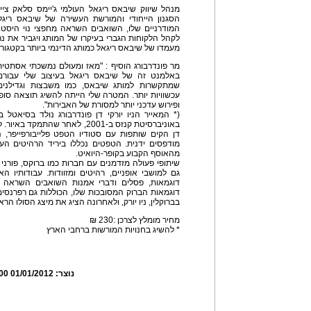
מנהל שיווק שיבאס ריגאל העולמי ג'יימס סלאק צי
הסגנון הייחודי והמורשת העשירה של שיבאס ריגל,
המודרניים שלו, השואבים השראה מחפצי נוי היסטור
לקהל הלקוחות הגברי בעיקרו של המותג ויגביר את נ
מעמדו של שיבאס ריגאל כמותג הדינמי ביותר בקטגוריית
מר פונדרבורג הוסיף : "מאז ומעולם נמשכתי אסתטי
באלמנט זה של שיבאס ריגאל בעיצוב שלי עבורם
שמתקשרות למותג שיבאס, כמו משבצות וגדילנים 
עכשוויות יותר. המטרה שלי הייתה להשיג תוצאה סו
ופירוש עדכני יותר למסורת של האבירות".
דן הקים שותפות עם סטודיו הטפט פלייבורפייפר, המ
מודפסים ידנית. הטפטים נכללו ביריד הרהיטים העכ
מהאוסף הקבוע בקופר-היואיט.
שיתופי פעולה מזדמנים עם חברות כמו ברוקס, פורני 
גם למושבי אופניים, רהיטים ומזוודות. עבודותיו ה
דוגמאות, פסלים ודברי אמנות השואבים השראה מחפ
דוגמאות הברוק המסובכות שלו, הכוללות גם רפרנסים מ
בברוקלין, ניו יורק, ולאחרונה הציג את מיצג הסולו הר
מחיר מומלץ לצרכן :230 ₪
* להשיג בחנויות המורשות ברחבי הארץ
נוצר:
01/01/2012 13:17:00