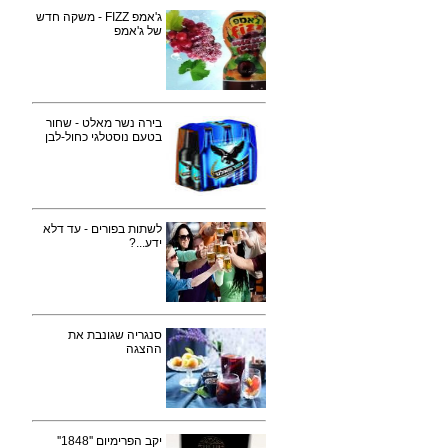
ג'אמפ FIZZ - משקה חדש
של ג'אמפ
בירה נשר מאלט - שחור
בטעם נוסטלגי כחול-לבן
לשתות בפורים - עד דלא
ידע...?
סנגריה שגונבת את
ההצגה
יקב הפרימיום ''1848''