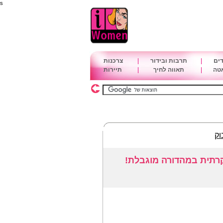
s
דים
|
תרבות ובידור
|
צרכנות
אטה
|
תאווה לחיך
|
תיירות
וק
רתית במהדורה מוגבלת!