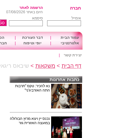
חברה
הרשמה לאתר
היום באתר 07/08/2026
אימייל
סיסמא
עמוד הבית
|
דבר העורכת
|
הכו
אלטרנטיבי
|
יופי וטיפוח
|
חברה
יצירת קשר
|
דף הבית
>
משקאות
>
שיבאס ריגאל
כתבות אחרונות
נא להכיר: טקס "תרבות
התה האזרביג'ני"
נכנס יין ויצא מרוץ הבוז'ולה
במועצה האזורית גזר