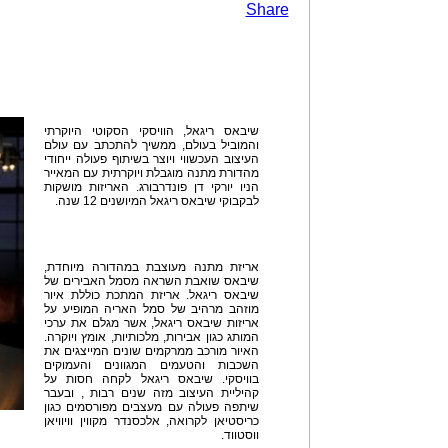
Share
שיבאס ריגאל, הוויסקי הסקוטי היוקרתי
והמוביל בעולם, ממשיך להתכתב עם עולם
העיצוב העכשווי ויוצר בשיתוף פעולה ייחודי
מהדורת מתנה מוגבלת ויוקרתית עם המאייר
הניו יורקי דן פונדרבורג. האריזות מושקות
לבקבוקי שיבאס ריגאל המיושנים 12 שנה.
אריזת מתנה מעוצבת במהדורה מיוחדת,
שיבאס שואבת השראה מסמל האבירים של
שיבאס ריגאל. אריזת המתכת כוללת איור
מוזהב מרהיב של סמל האריה המופיע על
אריזות שיבאס ריגאל, אשר מגלם את ערכי
המותג כגון אבירות, מלכותיות, אומץ ויוקרה.
האיור מורכב ממרקמים שונים המייצגים את
השכבות והטעמים המגוונים והעמוקים
בוויסקי. שיבאס ריגאל לקחה חסות על
קהיליית העיצוב מזה שנים רבות , ובעבר
שיתפה פעולה עם מעצבים מפורסמים כגון
כריסטיאן לקרואה, אלכסנדר מקווין וויוויאן
ווסטווד.