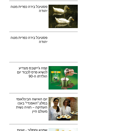
פסטיבל בירה כפרית מטה
יהודה
פסטיבל בירה כפרית מטה
יהודה
קפה ג'ייקובס מצדיע
לנשיא פרס לכבוד יום
הולדתו ה-90
יום האישה הבינלאומי
במלון "האפנדי" בעכו
העתיקה – חוויה נשית
מעולם היין
שמנא וססלוב - זוגיות