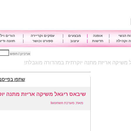
ח הנשי
|
אופנה
|
מבצעים
|
עסקים וקריירה
|
הורים ויל
 וקהילה
|
חדשות
|
עיצוב
|
ספורט וכושר
|
תזונה ודי
ארכיון / חפש
 משיקה אריזת מתנה יוקרתית במהדורה מוגבלת!
שתפו בפייסב
שיבאס ריגאל משיקה אריזת מתנה יוק
מאת: מערכת Iwomen