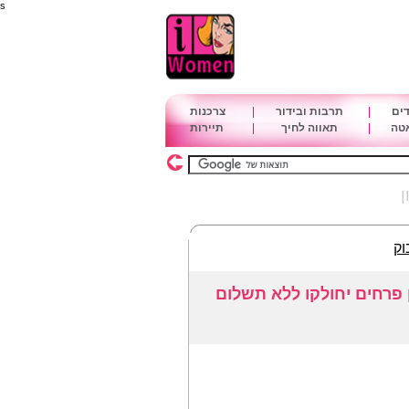
s
דים
|
תרבות ובידור
|
צרכנות
אטה
|
תאווה לחיך
|
תיירות
ן
וק
 פרחים יחולקו ללא תשלום