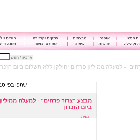
ח הנשי
|
אופנה
|
מבצעים
|
עסקים וקריירה
|
הורים ויל
 וקהילה
|
חדשות
|
עיצוב
|
ספורט וכושר
|
תזונה ודי
ארכיון / חפש
ים" - למעלה ממיליון פרחים יחולקו ללא תשלום ביום הזכרו
שתפו בפייסב
מבצע "צרור פרחים" - למעלה ממיליון
ביום הזכרון
מאת: