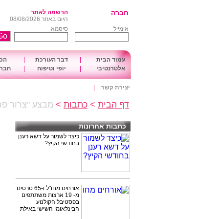
חברה
הרשמה לאתר
היום באתר 08/08/2026
אימייל
סיסמא
עמוד הבית
|
דבר העורכת
|
הכו
אלטרנטיבי
|
יופי וטיפוח
|
חברה
יצירת קשר
|
דף הבית
>
כתבות
>
מבצע "צרור פרח
כתבות אחרונות
כיצד לשמור על דשא רענן
בחודשי הקיץ?
אורחים מחו"ל ו-65 סרטים
מ- 19 ארצות משתתפים
בפסטיבל הקולנוע
הבינלאומי השישי באילת