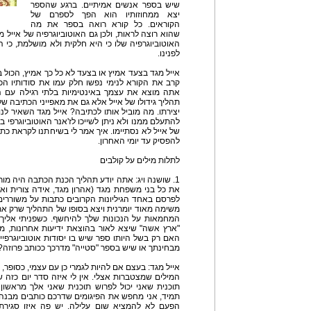
שיש בספר אנשים אמיתיים. ברגע שהספר
יצא ממחוזותיו הוא הפך לספרם של
הקוראים. כל קורא רואה בספר את מה
שהוא רוצה לראות, ולכן גם האוטוביוגרפיה של אייל מ
האוטוביוגרפיה שלו כי היא חלקית ולא מושלמת, כי 
לפנינו.
אייל מגד בצעד אמיץ או בצעד לא כל כך אמיץ, הכול בעי
קרב את הקורא לנימי נפשו חלק עמו את סודותיו 
אתה מוצא את עצמך באינטימיות בלתי רגילה עם ה
תהליך גידולו של אייל אלא גם את מאפייני הכתיבה של
יצירתו. מה מוביל אותו לכתיבה? אייל מגד השאיר 
להתעלם ממנו ולא ניתן לשייכו לז'אנר האוטוביוגרפי בלבד
של אייל לא נסתיימו. איך אמר לי בשיחתנו לקראת כת
להפסיק עד יומי האחרון.
לתלות מילים על קולבים
1. שושנה ויג: אתה יודע תהליך הכנת הכתבה היה מור
את כל בני משפחת מגד (אהרון מגד, אידה צורית ואי
לפרסם באחד הגיליונות הקרובים כתבות על משוררים ו
משימה מאוד יומרנית ויצא בסופו של התהליך שרק את
המחמאות על הנכונות שלך להיחשף. כשפניתי אליך
"ארץ אשה" שיצא לאור בהוצאת ידיעות אחרונות, מ
האם רק בשל היותו ספר שיש בו יסודות אוטוביוגרפי
מבחינתך או שיש בספר "סטייה" מדרכך ככותב פרוזה?
אייל מגד: בעצם אם להיות לגמרי כן עם עצמי, כסופר,
המילים שמצטברות אצלי. אין לי איזה סדר יום כזה שא
תוכנית שאני יכול לפרוש תוכנית שאני אלך מראשון ר
תמיד, אני מחפש את הפיגומים שדרכם כותבים מבנה 
הפעם לא להמציא שום עלילה. יש פה איזו סגיר