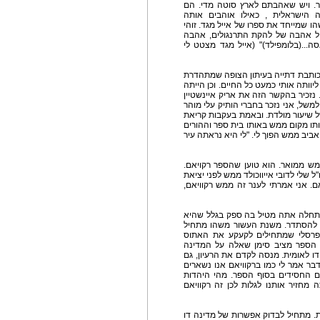
ר. ויש שאהבתם לארץ סוטה מדי. הם
ה הישראלית , כאילו אוהבים אותה
ו שמייחד את ספרו של אייל מגד. זוהי
ל אהבה של להקת התרנגולים, אהבה
...(בלומפילד)" (אייל מגד מצטט לי
כותבת דתייה בעיתון הצופה שמתהדרת
יוותה אותי כמעט כל החיים. וכן הייתה
 נזכיר בהקשר הזה את אריק איינשטיין
משל, אני נזכר בחברי הותיק עלי מוהר
 שיעור מולדת. ובאמת בעקבות קריאת
תו מקום ממש באותו בית ספר וההורים
ביב ממש הפוך לי. "לי היא נראתה עיר
מש ממואר. הוא טוען שהספר רקויאם.
 שלי לדובי אייווכולד ממש לפני יציאת
. אני אמרתי לענר זה ממש רקוויאם,
מהתחלה אתה מטיל בה ספק בגלל שהיא
 להסתדר. משנת העשור משהו מתחיל
 פרסלי שמתחילים לקעקע את האתוס
ם. הספר מציב סימן שאלה על המדינה
ו לאומית. מנסה לקדם את הרעיון, גם
בר אמר לי כמו ברקוויאם אנו נשארים
 החסידים בסוף הספר. מהי היהדות
מחזיר אותנו לגלות לכן זה רקוויאם
. מתחיל לבדוק אפשרות של מדינה דו