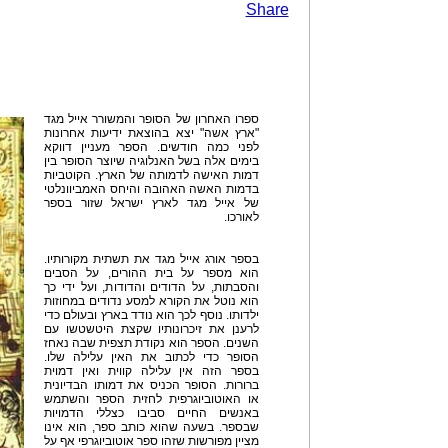
Share
ספרו האחרון של הסופר והמשורר אייל מגד
"ארץ אשה" יצא בהוצאת ידיעות אחרונות
לפני כמה חודשים. הספר מעניין דווקא
בימים אלה בשל האנלוגיה שיוצר הסופר בין
דמות האישה לדמותה של הארץ. הקוטביות
בדמות האשה האהובה והיחס האמביוונלטי
של אייל מגד לארץ ישראל שזור בספר
לאורכו.
בספר אורג אייל מגד את תשתית מקורותיו.
הוא מספר על בית ההורים, על הסבים
והסבתות, על הדודים והדודות, ועל ידי כך
הוא נוטל את הקורא למסע נדודים במחוזות
ילדותו. נוסף לכך הוא נודד בארץ ובעולם כדי
לרענן את זיכרונותיו שקצת היטשטשו עם
השנים. הספר הוא נקודת תצפית שבה נאחז
הסופר כדי לכתוב את האין עלילה שלו.
בספר הזה אין עלילה קווית ואין דמוית
ברורות. הסופר הכניס את דמותו הבדיונית
או האוטוביוגרפית לחזית הספר והשתמש
באנשים החיים סביבו כצללי הדמויות
שבספר. בשעה שהוא כותב ספר, הוא אינו
מציין מפורשות שזהו ספר אוטוביוגרפי אף על