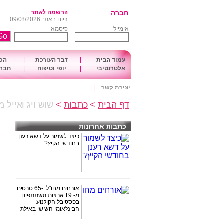
חברה
הרשמה לאתר
היום באתר 09/08/2026
אימייל
סיסמא
עמוד הבית
|
דבר העורכת
|
הכו
אלטרנטיבי
|
יופי וטיפוח
|
חברה
יצירת קשר
|
דף הבית
>
כתבות
>
שוש ויג ואייל
כתבות אחרונות
כיצד לשמור על דשא רענן
בחודשי הקיץ?
אורחים מחו"ל ו-65 סרטים
מ- 19 ארצות משתתפים
בפסטיבל הקולנוע
הבינלאומי השישי באילת