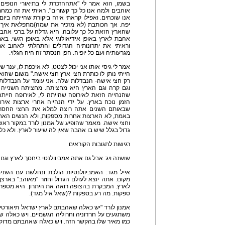
בשמו, הוא אמר לי "אתההזכרת לי בתיאורי הנופים
אוהבים ולמה אנו כל כך קשורים". ראיתי את זה כמ
אנו שוכחים. ואפילו קראתי איזה ביקורת שהייתה ביו
יפה. אך הכותבת (לא מזכיר את שמה)מתפלאת איך בי
שהארץ הזאת כל כך עלובה. היא גדלה על ברכי אהבת 
אהבת לארץ באופן אידיאולוגי אלא באופן רגשי. ב
וראיתי את יתרונותיה הגדולים והתחלתי לאהוב 
מגרעותיה ועם כל יופיה. הפן הנסתר זה היה הגלוי.
אמר לי גיסי אותו אני יכול לצטט, לא איכפת לו, ענר 
הייתי נותן לו כותרת חצי ארץ חצי אישה." משום שהו
רק חצי אישה- הנבדלות שלה. אני עומד על הנבדלות
וגם קרה וגם הארץ היא מחציתה. מחציתה השנייה ש
שהנהייה הזאת לאירופה שהייתה לי, לאירופה הייתה
הזמן נוכח בארץ. על ידי הנהייה אחרי ארצות אי
שבאותם השנים אתה רוצה למלא את החצי החסר 
באמת, לא הארצות אחרות מספקות, ולא הנשים האחר
וחצי אישה. מאמר שהופיע של אמנון לורד במקור ראש
גדול בגלל שיש בו אהבה שאין לה שיעור לארץ. ולא כל 
רגישות לתגובות הקוראים
שושנה ויג: אבל גם אתה אמביוולנטי ביחסך לארץ וג
אייל מגד: האמביוולנטיות הולכת ונחלשת עם השני
מקום. אתה יוצא לעולם הגדול וחוזר "מאוהב" בארצ
לארץ. המבקרת בהצופה רואה את היתרון. היא מספרת
ספקות. מה רע בספקות ?(שאל איל מגד).
אמנון לורד "יש כאלה שאהבתם לארץ ישראל תיאורטית
משתגעים על חרדוניה וחרוליה הגשמיים. ויש כאלה 
כמו מאיר שלו בהקשר הזה. ויש כאלה שאהבתם מדוקד