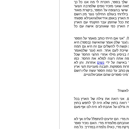
 שלך בספר, הזכרת לי מה אנו כל כך
חמאה שאני מזכיר נופים שלמרבה הצער
ם שישי בהצופה על הספר, ביקורת מאוד
לדותי בעולם החילוני נוצר מין רושם
הארץ באופן אידיאולוגיואנילא ספגתי
אמת ככל שהזמן עבר הזקנתי עם הארץ
את הארץ כפי שאוהבים אישה עם כל
שלו. "אני אם הייתי כותב מאמר על הספר
א (ענר שלו) אומר שהאישה (בספר) היא
 וקשה לי להשלים עם זה היא גם חמה
ייכת לעם אחר. הוא (ענר שלו)אומר
 בניסיון מילוי אחרי החצי החסר שכל
רופה אתה רוצה למלא את החסר. כמו
באישה על ידי
נשים
אחרות. והן לא
ות מספקות. תובנה מעניינת חצי ארץ
ון כותב עד כמה הספר עשה עליו רושם
מיני סופרים שהם אמביוולנטיים.
ם לאשה?
ם. אני רואה את צילה של הארץ בכל
ך רואה בחוץ שלא היה לך לחפש בחוץ
 גדלנו על אהבת לא היה לנו אף פעם
 מדי. הם יודעים להתפלל עליה אך לא
שאהבתם מלומדת מדי. האם נזכיר סופר
קת מדי, כאילו נלמדה במדריך. כל מה