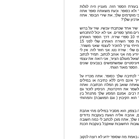
 בעזרת הספר הזה. מעניין היה לגלות
 ולא כסופר. וכעת משאתה סופר אתה
י מוקדמים שלך, את שירי הבוסר. אתה
כיון שלך?
 שיר אחד שכתבתי עכשיו. שיר על ברוש
ל יתר השירים שירים מתוך ספרים. אני לא יכול להתכחש
לשנים. אני כתבתי שירים עד לפני 15 שנה. פרסמתי 10 ספרי שירה. דרך הספר האחרון
הכרתי את אישתי צרויה. היא ראיינה אותי עם צאת ספר השירה האחרון שלי לפני 15
ייתי צריך להזכיר לעצמי שאני משורר.
לי : שירה נטו. אני חוזר לזה. אין לי
יודע מה אני אוהב לכתוב. תמיד לכתוב
אול מעולם הציור, אני רואה את עצמי
סיוניסטיים שמשתמשים בצבעים שונים
. הספר מאוד הגותי.
ר לכתיבה שלך כסופר. אתה מכריז על
יך אינם חיים ללא כתיבה או במילים
שאתה שואב מן המלה הכתובה. ואתה
מר את הזיכרונות, הניסיון לזכור גם
 רבים. אמנם המסע שלך מתנהל בין
 הוא הקיבוץ ( וגם המושבה) והמהותי
 בצפון, הוא מסביר במילים מהי אהבת
, אהבה אליה הגעת בעקבות נדודים
שלך, אתה מוכן לכתוב לי כמה חשובה
שובות החשובות שאקבל בעקבות הכנת
א באמת מה שסופר ידוע לא רוצה לנקוב