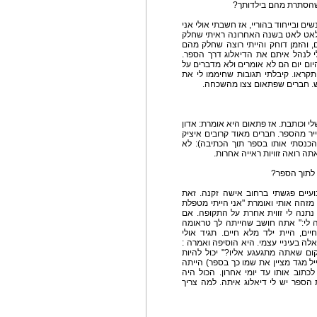
 שהסתרת מהם בילדותך?
ים ובייחוד בהוריי, אז חשבתי אולי אני
. לאט לאט בשנה האחרונה ראיתי שחלק
והזמן דוחק והייתי רוצה שחלק מהם
י לנהל איתם את הדיאלוג דרך הספר.
יום יום הם לא אומרים ולא מדברים על
קראו. קיבלתי תגובות שחיממו לי את
ש. חברים שפתאום צצו מהשכחה.
י וכותבת. אז פתאום היא אומרת: אדון
יר מהספר. חברים מאוד קרובים איציק
(והכנסתי אותו בספר תוך הכתיבה): לא
תה רואה זוויות ראייה אחרות.
ה לתוך הספר?
עיים פגשתי ברחוב אישה זקנה. זאת
מזהה אותי ואומרת "אני הייתי מטפלת
 נתנה לי זווית אחרת על התקופה. אם
רה לי:" אתה חושב שהייתה לך טראומה
, היית ילד מלא חיים. תגיד אולי
ה בעיניי עצמי. היא הוסיפה ואמרה :
ום שאתה מתגעגע אליו?" יכול להיות
ייל מגד מציין את שמו כך בספר) הייתה
לכתוב אותו עד יומי אחרון. הכול היה
הספר יש לי דיאלוג איתה. למה צריך