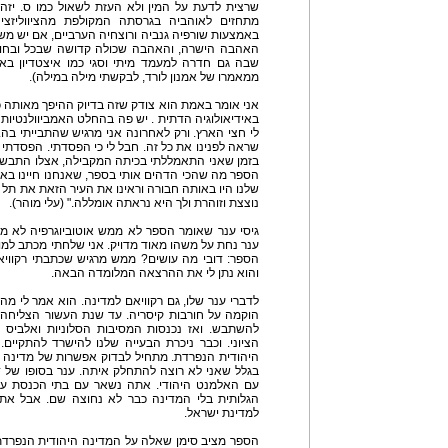
שרצית לדעת על המין ולא העזת לשאול כמו ס. יזה
מתחזים לאוהביה בגרסתה המקולפת מהציווליזצי
באמצעות שורפיה גנביה ורוצחיה הערביים, אם יש משה
האהבה הישרה, והאהבה שכולה קדושה שבכל ובחו
שבה גם חדרה למעמד מיתי וסגי כמו איצטדיון באסה
ממאמרו של אמנון לורד, לבקשתי מילה במילה).
אני אומר באמת הוא צודק שזה בדיוק ההיפך מאותה 
באידיאולוגיה הדתית . יש פה בהחלט האמביוולנטיות ל
לי חצי הארץ. ורק לאחרונה אני מרגיש שהתבייתי בה.
שראה לפנינו את כל זה. חבל לי כי הפסדתי. הפסדתי ל
בזמן שאני התאמללתי בכיתה המקבילה, אצלו התבשל
הספר מה שהכי הדהים אותי בספר, שאנחנו חיינו באו
שלנו היו באותה חבורה וראינו את העיר הזאת את תל א
נוצצת וזוהרת ולך היא נראתה אומללה." (עלי מוהר).
גיסי ענר שאומר הספר לא ממש אוטוביוגרפיה לא מ
ענר נחת על משהו מאוד מדויק. אני שלחתי מכתב למו"ל
הספר: דובי מה עושים? ממש מרגיש שכתבתי רקוויאם
והוא נתן לי את ההרצאה המלומדה הבאה.
לדברי ענר שלו, גם רקוויאם למדינה. הוא אמר לי 
הוקמה על חורבות קיסריה. עד שנת העשור הצליחה
להשתבש. ואז נכנסות המסיבות הסלוניות ואלביס
הציוני. וכבר ניכרת הבעייה שלנו להישרד להתקיי
היהודית הנפרדת. מתחיל לבדוק אפשרות של מדינה ד
בגלל שאני לא רוצה להתחלק איתה. ענר בסופו של ד
עם האלמנט היהודי. אתה נשאר עם בתי הכנסת עם
הגלותית בלי המדינה כבר לא נחוצה שם. אבל אתה 
למדינת ישראל.
הספר מציב סימן שאלה על המדינה היהודית הנפרדת