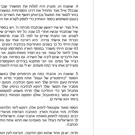
4. שושנה ויג: מעניין היה לגלות את המשורר שבך
שבכלל אייל מגד התחיל את דרכו הספרותית כמשורר
בוחר לסגור את המעגל ובביטחון חושף את השירים הכ
בעצם משתמש בספר האחרון כדי לספק לקורא את האר
אייל מגד: יש שיר ראשון שכתבתי מכיתה ה'. ויש בספר
שיר שכתבתי עכשיו אחרי 15 שנה. כ
שנה.הייתי כל כך בשנים האחרונות בכתיבת רומנים. ה
43 שנים הייתי משורר. במוסף הארץ התפרסמו קטעים ש
צורך לחזור על עצמי. אני בא תמיד מאותו מקום. אני 
את הדברים שהם ליבה של השירה. גם בפרוזה. אם לש
כצייר של נופים. אני הכי מתקנא בציירים האקספר
ומציירים אותו ציור כמה פעמים. יש לי גם נטייה להגות
5. שושנה ויג: אהבתי כמה מן הניסוחים שלך באש
הסופר "כהיסטוריון של עצמו" אתה מסביר מדוע חי
אחרות טעם החיים שלך הוא טעם הכתיבה, הטעם 
מסביר את הקשר שלך דווקא לכתיבה כניסיון שלך לש
מתנהל תוך כדי ההליכה שלך תרתי משמע למקומות
ורשה ונסגר באיסטנבול, אולם המקום המהותי ביותר
ביותר הוא שדות ים.
הספר מאוד אקטואלי לימים אלה, דווקא לימי הלחימה
מולדת, מהי אהבת הארץ. האהבה הצרופה מניגודים
רבים. כמנסה לחמוק מאותה אהבה ישנה. הישראליות 
לך הישראליות כעת? אני מאמינה שזו תהא אחת הת
הכתבה.
תראי, יש פן אחד שהוא הפן החיצוני, הנראה לעין הו