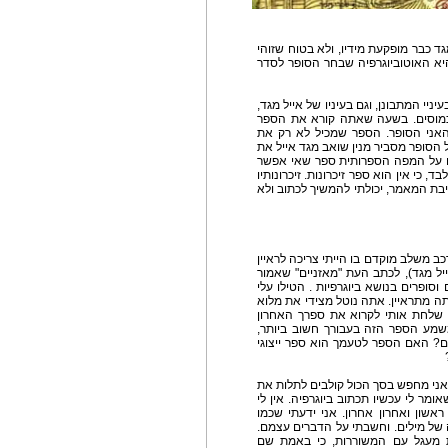
גד כבר מופקעת מידיו, ולא בטוח שזוהי
היא האוטוביוגרפיה שבחר הסופר לסדר
ניי המתבונן, וגם בעיניו של אייל מגד,
הכמוסים. בשעה שאתה קורא את הספר
אני הסופר. הספר שמכיל לא רק את
 הסופר מסביר מנין שואב מגד אייל את
לנו על המפה הספרותית ספר שאי אפשר
, כי אין הוא ספר זיכרונות. זיכרונותיו
יבת המאמר, יכולתי להמשיך לכתוב ולא
כב משלב מוקדם בו הייתי צריכה לראיין
יל מגד), לכתב העת "מאזניים" שאמור
סופרים בנושא ביוגרפיות . הטילו עלי
ה מתראיין. אתה נוטל מצידי את מלוא
 שלחת אותי לקרוא את ספרך האחרון
שמע הספר הזה בעבורך חשוב ביותר,
ים? האם הספר לטעמך הוא ספר ייצוגי
 אני מחפש בסך הכול קולבים לתלות את
ומר לי עכשיו תכתוב ביוגרפיה. אין לי
אשון ואחרון אחרון. אני ידעתי שכמו
של מילים. וחשבתי על הדברים עצמם.
ת מעגל עם המשוררות, כי באמת שם