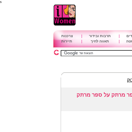
s
דים
|
תרבות ובידור
|
צרכנות
אטה
|
תאווה לחיך
|
תיירות
וק
סופר מרתק על ספר מרתק