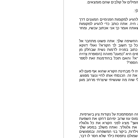
המילים על קולבים שהם מומצאים.
ך.
להגיע למקומות הפנימיים המוגנים דרך
א היה. אתה כותב כדי להגיע למקומות
שאתה אומר כך אני אכתוב עכשיו, ומחר
ת החשיפה שלך. אתה פשוט מתחבר אל
ל כך חשוב לך הקורא? ואולי דווקא
כתוב בפניה לדמות נשית שבחלק מן
ים היא "כמעט" מזוהה (הסופרת צרויה
רא? והאם תוכל בהזדמנות זאת לספר
 הספר?
יה לי מבחינת הקורא שהוא אף פעם לא
 את זה. הכנסתי אותו לחיי ונוצר מפגש.
י שזה מה שעשיתי שיצרתי מרחב מוגן
ה המסתמכת על נקודות ציון ביוגרפיות.
עמוס עוז שרוב ימיהם דחקו את השפעת
שך" מציג לפני הקורא את כל גלגוליו
 את גלגוליך. ואתה משלב במסע שלך
ילדות, ביקור בני המשפחה. ובמפגשים
שמולם נתפסת כילד שלא חסר לו דבר,