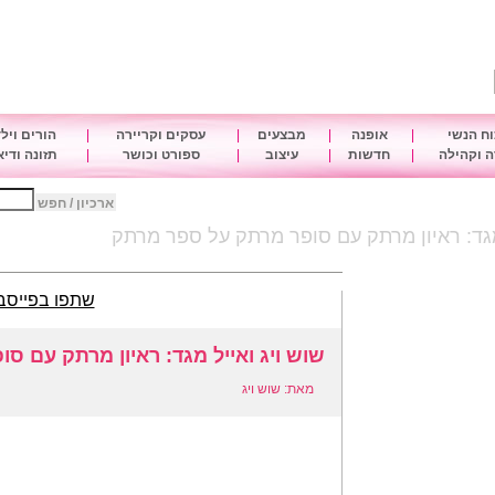
ח הנשי
|
אופנה
|
מבצעים
|
עסקים וקריירה
|
הורים ויל
 וקהילה
|
חדשות
|
עיצוב
|
ספורט וכושר
|
תזונה ודי
ארכיון / חפש
 מגד: ראיון מרתק עם סופר מרתק על ספר מרתק
שתפו בפייסב
שוש ויג ואייל מגד: ראיון מרתק עם 
מאת: שוש ויג