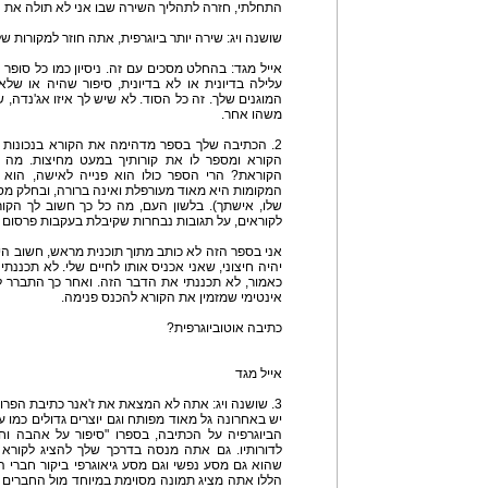
התחלתי, חזרה לתהליך השירה שבו אני לא תולה את 
שושנה ויג: שירה יותר ביוגרפית, אתה חוזר למקורות של
אייל מגד: בהחלט מסכים עם זה. ניסיון כמו כל סופר 
עלילה בדיונית או לא בדיונית, סיפור שהיה או של
המוגנים שלך. זה כל הסוד. לא שיש לך איזו אג'נדה, 
משהו אחר.
2. הכתיבה שלך בספר מדהימה את הקורא בנכונו
הקורא ומספר לו את קורותיך במעט מחיצות. מה כ
הקוראת? הרי הספר כולו הוא פנייה לאישה, הוא 
המקומות היא מאוד מעורפלת ואינה ברורה, ובחלק מסו
שלו, אישתך). בלשון העם, מה כל כך חשוב לך הקו
לקוראים, על תגובות נבחרות שקיבלת בעקבות פרסום
אני בספר הזה לא כותב מתוך תוכנית מראש, חשוב ה
יהיה חיצוני, שאני אכניס אותו לחיים שלי. לא תכננתי
כאמור, לא תכננתי את הדבר הזה. ואחר כך התברר ל
אינטימי שמזמין את הקורא להכנס פנימה.
כתיבה אוטוביוגרפית?
אייל מגד
3. שושנה ויג: אתה לא המצאת את ז'אנר כתיבת הפרוז
יש באחרונה גל מאוד מפותח וגם יוצרים גדולים כמו 
הביוגרפיה על הכתיבה, בספרו "סיפור על אהבה וחו
לדורותיו. גם אתה מנסה בדרכך שלך להציג לקורא
שהוא גם מסע נפשי וגם מסע גיאוגרפי ביקור חברי ה
הללו אתה מציג תמונה מסוימת במיוחד מול החברים 