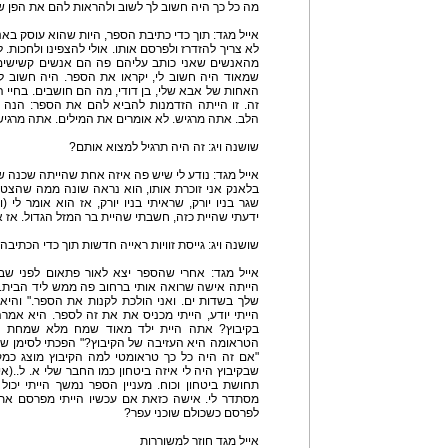
מה כל כך היה חשוב לך לשוב ולהראות להם את הפן
אייל מגד: תוך כדי כתיבת הספר, היות שהוא עוסק באנש
לא צריך להזדרז ולפרסם אותו. אולי להצפינו ולחכות
מהאנשים שאני כותב עליהם פה הם אנשים קשישים, 
שמאוד היה חשוב לי, יקראו את הספר. היה חשוב ל
האחות של אבא שלי, בן דודי, מה הם חושבים. בחיי ה
זה. זו הייתה הזדמנות להביא להם את הספר: הנה ת
הלב. אתה מרגיש. לא אומרים את המילים. אתה מרגי
שושנה ויג: זה היה תרגיל למצוא אותם?
אייל מגד: נודע לי שיש פה איזה אחת שהייתה שכנה של
בלאנק אני זוכרת אותו, הוא נראה שונה ממה שהצטי
שגר בניו יורק, שראיתי בניו יורק, אז הוא אומר לי 
ידעתי שהיית כזה, חשבתי שהיית בר המזל הגדול. אז א
שושנה ויג: גייסת זוויות ראייה חדשות תוך כדי הכתיב
אייל מגד: אחרי שהספר יצא לאור פתאום לפני שבו
הייתה אישה שרואה אותי ברחוב פה ממש ליד הבית. 
שלך בשדות ים. ואני הולכת לקנות את הספר." והיא
הייתי יודע, הייתי מכניס את את זה לספר. היא אמ
בקיבוץ? אתה היית ילד מאוד שמח מלא שמחת חיים
הטראומה היא העזיבה של הקיבוץ?" הפכתי לסימן שאל
"אם זה היה כל כך טראומטי למה הקיבוץ מוצג כמק
שבקיבוץ היה לי איזה ביטחון כמו החבר שלי א. ל..(א
תחושת ביטחון וכוח. מעניין הספר נמשך הייתי יכול 
מסתדר לי. אישה כזאת אם עכשיו הייתי מפרסם את 
לפרסם כשכולם שוכני עפר?
אייל מגד חוזר למשוררות