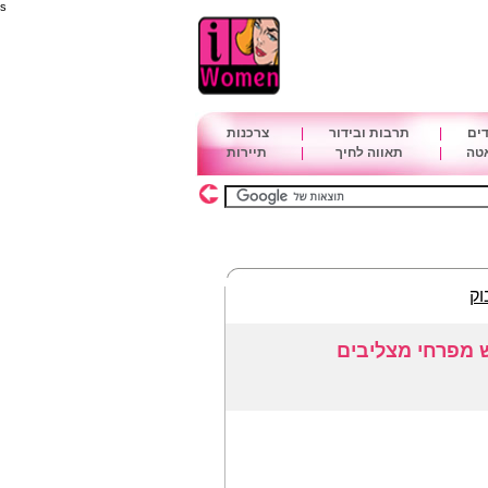
s
דים
|
תרבות ובידור
|
צרכנות
אטה
|
תאווה לחיך
|
תיירות
וק
ש מפרחי מצליבים