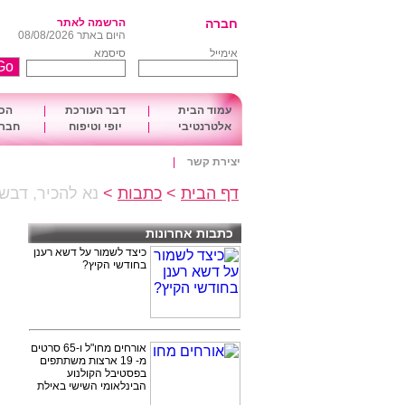
חברה
הרשמה לאתר
היום באתר 08/08/2026
אימייל
סיסמא
עמוד הבית
|
דבר העורכת
|
הכו
אלטרנטיבי
|
יופי וטיפוח
|
חברה
יצירת קשר
|
דף הבית
>
כתבות
>
נא להכיר, דבש
כתבות אחרונות
כיצד לשמור על דשא רענן
בחודשי הקיץ?
אורחים מחו"ל ו-65 סרטים
מ- 19 ארצות משתתפים
בפסטיבל הקולנוע
הבינלאומי השישי באילת