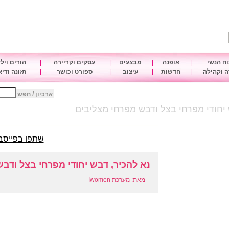
ח הנשי
|
אופנה
|
מבצעים
|
עסקים וקריירה
|
הורים ויל
 וקהילה
|
חדשות
|
עיצוב
|
ספורט וכושר
|
תזונה ודי
ארכיון / חפש
 יחודי מפרחי בצל ודבש מפרחי מצליבים
שתפו בפייסב
נא להכיר, דבש יחודי מפרחי בצל ודב
מאת: מערכת Iwomen