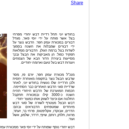
Share
בחודש יוני תחל רדיית דבש יחודי מפרחי
בצל אשר פותח על ידי יוסי פאר, מגדל
דבורים במכוורת עמק חפר. הדבש נוצר על
ידי דבורים שמבלות את השנה בסמוך
לשדות בצל ברמת הגולן. הדבורים ממלאות
תפקיד כפול: הן מאביקות את הבצל ובכך
מסייעות ביצירת הדור הבא של הצמחים
ויוצרות דבש בעל טעם וארומה יחודיים.
מנכ"ל מכוורת עמק חפר, יורם פז, מסר
שדבש הבצל נוצר בתקופה מאוחרת יחסית
ולכן הרדייה שלו נעשית בחודש יוני, לאחר
שרדיית סוגי הדבש האחרים כבר הסתיימה.
הכמות המוערכת של הדבש היחודי תהיה
השנה כ-3000 קילו ובמכוורת תתקבל
החלטה אם וכיצד לשווק אותו כמוצר יחודי.
דבש הבצל מצטרף לשורה של סוגי דבש
מיוחדים שמטפחים הדבוראים ובהם:
הדרים, אבוקדו, אקליפטוס, פרחי בר, זעתר,
מרווה, תלתן, רותם, שיזף, דרדר, שלמון, אשל
ועוד.
דבש יחודי נוסף שפותח על ידי יוסי פאר ממכוורת עמ