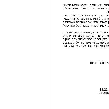
י ויועצי זוגיות , שיתנו מענה ספציפי
פרטני זה יוצע לבאים במגוון חבילות
.
ים מן השורה הראשונה. ביניהם ניתן
סגן מנהל המרכז הרפואי סורוקה בבאר
כון גישות , תיקי שריר-מטפלת משפחתית
ייכמן, נוטריון ומגשרת. כל אלה יפעלו
ים בארץ ובעולם, אנחנו בדואט מאמינות
כלים". אם זוגות רבים יותר ידעו כי
, יתכן ורבים יבחרו לעבוד עליה במקום
ופיינת בגישה אינדיבידואלית, בלחצים
פחתית ובביטחון של הקשר הזוגי, ולכן