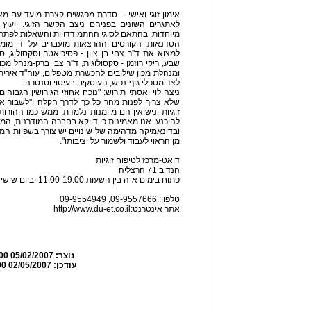
אימון זוגי ואישי – סדרת מפגשים קצרת מועד עם מאמנ
לאתגרים השונים בפניהם ניצב הקשר הזוגי. ייעוץ 
מיוחדות, בהתאם לסוגי ההתמודדויות והשאלות לפתרון
הסדנאות, הקורסים וההרצאות מועברים על ידי מומח
למצוא את ד''ר צחי בן ציון - פסיכיאטר וסקסולוג, 
שבע, ריקי רוזמן - סקסולוגית, ד''ר צבי ברק-מנהל מ
ומנהלת מכון שילובים להכשרת מטפלים, עוה"ד אירית ר
לצד מטפלי גוף-נפש, העוסקים בעיסוי וטנטרה.
ניצה לוי ואסתי תירוש: "נוכח אחוזי הגירושין הגבוה
שלא צריך לפנות מהר כל כך לדרך הקלה ו"לשבור את ה
זוגיות ונישואין הם מיומנות נלמדת, ממש כמו ההורות
להיכנע. אנו מאמינות כי דווקא בחברה המודרנית, המא
ובדינאמיקה מדהימה של שינויים יש צורך בשפיות המש
מן הראוי לעבוד ולשמור על יציבותו".
דואט-מרכז לטיפוח זוגיות
הנדיב 71 הרצליה
פתוח בימים א-ה בין השעות 11:00-19:00 וביום שישי מ-10:00-14:00
טלפון: 09-9557666, 09-9554949
אתר אינטרנט:http://www.du-et.co.il
נוצר:
05/02/2007 13:22:00
עודכן:
02/05/2007 13:24:00