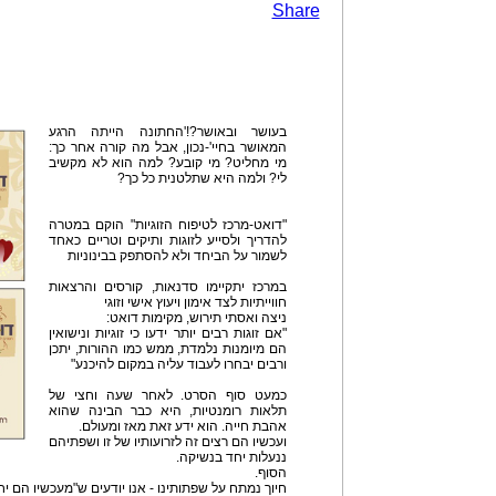
Share
בעושר ובאושר?!'החתונה הייתה הרגע
המאושר בחיי'-נכון, אבל מה קורה אחר כך:
מי מחליט? מי קובע? למה הוא לא מקשיב
לי? ולמה היא שתלטנית כל כך?
"דואט-מרכז לטיפוח הזוגיות" הוקם במטרה
להדריך ולסייע לזוגות ותיקים וטריים כאחד
לשמור על הביחד ולא להסתפק בבינוניות
במרכז יתקיימו סדנאות, קורסים והרצאות
חווייתיות לצד אימון ויעוץ אישי וזוגי
ניצה ואסתי תירוש, מקימות דואט:
"אם זוגות רבים יותר ידעו כי זוגיות ונישואין
הם מיומנות נלמדת, ממש כמו ההורות, יתכן
ורבים יבחרו לעבוד עליה במקום להיכנע"
כמעט סוף הסרט. לאחר שעה וחצי של
תלאות רומנטיות, היא כבר הבינה שהוא
אהבת חייה. הוא ידע זאת מאז ומעולם.
ועכשיו הם רצים זה לזרועותיו של זו ושפתיהם
ננעלות יחד בנשיקה.
הסוף.
חיוך נמתח על שפתותינו - אנו יודעים ש"מעכשיו הם יח