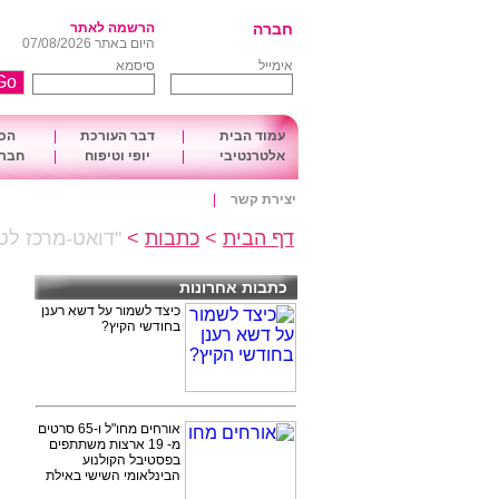
חברה
הרשמה לאתר
היום באתר 07/08/2026
אימייל
סיסמא
עמוד הבית
|
דבר העורכת
|
הכו
אלטרנטיבי
|
יופי וטיפוח
|
חברה
יצירת קשר
|
דף הבית
>
כתבות
>
"דואט-מרכז לטי
כתבות אחרונות
כיצד לשמור על דשא רענן
בחודשי הקיץ?
אורחים מחו"ל ו-65 סרטים
מ- 19 ארצות משתתפים
בפסטיבל הקולנוע
הבינלאומי השישי באילת