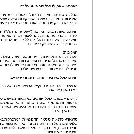
באמת?! – אח, לו הכל היה פשוט כל כך!
אבל כמו שיודעות האחיות ניצה לוי ואסתי תירוש, אחר
המריבות, החיכוכים, השגרה השוחקת והתשוקה שנעלמת
יותר לאגדה, הקימו השתיים את המרכז לטיפוח הזוגיות
ולעזור לזוגות טריים וותיקים ליצור זוגיות מאוש
המקצועיים ישלבו כוחות על מנת ללמד זוגות לחיות ב
על שחיקה ולא להסתפק בבינוניות.
המקימות:
מאוניברסיטת תל אביב. תירוש היא בוגרת מכון שינוי, 
ניצה לוי היא מאמנת זוגית ומאמנת אישית לזוגיות ש
חבים לה את איכות חיי הנישואים שלהם.
המרכז יפעל בארבעה תחומי התמחות עיקריים:
הרצאות – מדי חודש תתקיים הרצאת אורח של מרצים
זוגי בסגנון קצת אחר.
קורסים – במרכז יפעלו קורסים בני מספר מפגשים כ
לרגשות והתנהגויות שונות בקשר הזוגי, באמצעו
מעשית-חווייתית. בין הקורסים: אינטליגנציה רגשית ב
בידיים שלך ועוד.
סדנאות- סדנאות 'טעימה' חד פעמיות, המתנהלות באוו
שלוש שעות של חוויה זוגית מהנה. בין הסדנאות שיו
הומור בזוגיות, איזה מין זוג- טיפים ושיטות לחידוש ה
תפקידים בזוגיות ועוד.