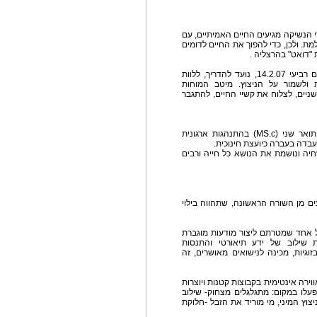
י הנשיקה מגיעים החיים האמיתיים, עם
. ולכן, כדי להפוך את החיים לדומים
 "דואט" בהרצליה .
המרכז, שיפתח ביום האהבה ("Valentine Day"), יום רביעי 14.2.07, נועד להדריך, ללוות
רת ולשמור על הניצוץ. מיטב המוחות
שניים, לצלוח את קשיי החיים, להתגבר
אסתי תירוש היא יועצת זוגית ומשפחתית . בעלת תואר שני (MS.c) בהתנהגות ארגונית
ועבדה בעברה כיועצת חינוכית.
חיה ונושמת את הנושא כל חייה ורבים
 מן השורה הראשונה, שתהווה בילוי
ל אחד שמטרתם ליצור מודעות מוגברת
ת שילוב של ידע תיאורטי והתנסות
זוגיות, מכינה לנישואים מאושרים, זה
ירה אינטימית בקבוצות קטנות ויוצרות
פעלו במקום: מתגלגלים מצחוק- שילוב
ניצוץ המיני, מי מוריד את הזבל -חלוקת