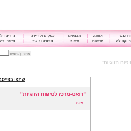
ח הנשי
|
אופנה
|
מבצעים
|
עסקים וקריירה
|
הורים ויל
 וקהילה
|
חדשות
|
עיצוב
|
ספורט וכושר
|
תזונה ודי
ארכיון / חפש
פוח הזוגיות"
שתפו בפייסב
"דואט-מרכז לטיפוח הזוגיות"
מאת: