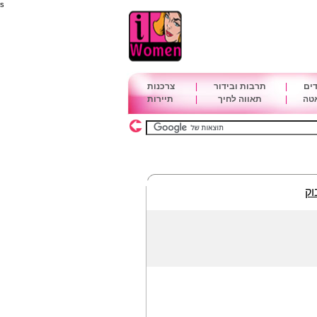
s
דים
|
תרבות ובידור
|
צרכנות
אטה
|
תאווה לחיך
|
תיירות
וק