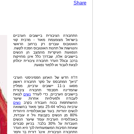
Share
התחבורה הציבורית ביישובים הערביים
בישראל מצומצמת מאוד - מרבית קווי
האוטובוס עוברים רק ברחוב הראשי
והנגישות אל תחנות האוטובוס הפכה לקשה.
הנפגעות העיקריות מהמצב הן הנשים
ביישובים אלה, שבדרך כלל אינן מחזיקות
ברכב ובגלל העדר תחבורה ציבורית יכולתן
לצאת לעבוד או ללמוד נפגעת.
דו"ח חדש של הארגון הפמיניסטי הערבי
"כיאן" המתבסס על סקר תחבורה ראשון
מסוגו ב-11 יישובים ערביים, ממליץ
שהמדינה תסבסד תחבורה ציבורית
ביישובים הערביים, כדי לעודד
נשים
לצאת
לעבודה ולפעילויות אחרות. שיעור
ההשתתפות בכוח העבודה בקרב
נשים
ערביות בגילאי 25-44 נמוך מאוד בהשוואה
לנשים יהודיות. בעוד שבאוכלוסייה היהודית
80% מן הנשים בקבוצת גיל זו עובדות,
באוכלוסייה הערבית עומד שיעור הנשים
העובדות על 30% בלבד. בכיאן סבורים
שאחת הסיבות המשמעותיות לכך היא העדר
התחבורה הציבורית. אינג' דורית בר ותמר