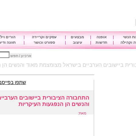
ח הנשי
|
אופנה
|
מבצעים
|
עסקים וקריירה
|
הורים ויל
 וקהילה
|
חדשות
|
עיצוב
|
ספורט וכושר
|
תזונה ודי
ארכיון / חפש
רית ביישובים הערביים בישראל מצומצמת מאוד והנשים הן ה
שתפו בפייסב
התחבורה הציבורית ביישובים הערביי
והנשים הן הנפגעות העיקריות
מאת: