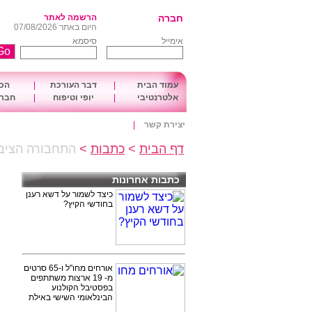
חברה
הרשמה לאתר
היום באתר 07/08/2026
אימייל
סיסמא
עמוד הבית
|
דבר העורכת
|
הכו
אלטרנטיבי
|
יופי וטיפוח
|
חברה
יצירת קשר
|
דף הבית
>
כתבות
>
התחבורה הציבו
כתבות אחרונות
כיצד לשמור על דשא רענן
בחודשי הקיץ?
אורחים מחו"ל ו-65 סרטים
מ- 19 ארצות משתתפים
בפסטיבל הקולנוע
הבינלאומי השישי באילת