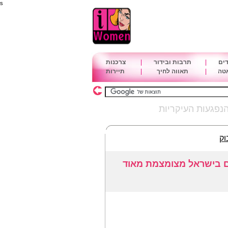
s
דים
|
תרבות ובידור
|
צרכנות
אטה
|
תאווה לחיך
|
תיירות
נפגעות העיקריות
וק
ם בישראל מצומצמת מאוד