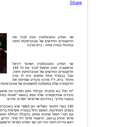
Share
שר המדע והטכנולוגיה הגיע לברך את
הדוקטורים החדשים של אוניברסיטת חיפה
ובמיוחד בוגרת אחת – ביתו פנינה.
שר המדע והטכנולוגיה הפרופ' דניאל
הרשקוביץ, הגיע אתמול לברך את כל 140
הדוקטורים החדשים של אוניברסיטת חיפה,
אבל בבוגרת אחת מתוכם היה לו עניין
מיוחד: ביתו, ד"ר פנינה נויבירט שסיימה את
הדוקטורט שלה בפקולטה למשפטים של אוניברסיטת ח
"זה הכל בא מהבית. קיבלתי המון תמיכה וזה מרגש
נויבירט שהדוקטורט שלה עסק בנושא "סוגיות במי
במוצרי מידע", בהדרכתו של פרופ' יוסף מ. אדרעי.
140 בוגרי התואר השלישי הם מספר שיא באוניב
בשנים האחרונות, הטקס החל בצעדה אקדמית ברחוב
עם חברי הסגל שהנחו אותם, בהובלת הנהלת האוני
פרופ' אהרון בן-זאב, הרקטור פרופ' דוד פרג'י, הדיק
ראש עיריית חיפה יונה יהב ושר המדע הפרופ' הרשקובי