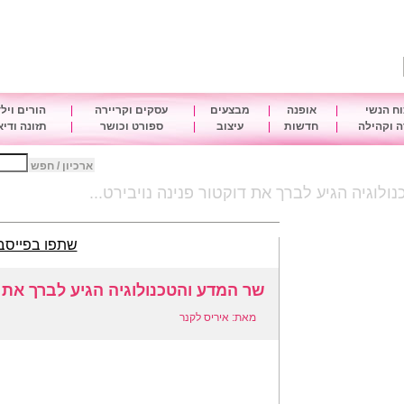
ח הנשי
|
אופנה
|
מבצעים
|
עסקים וקריירה
|
הורים ויל
 וקהילה
|
חדשות
|
עיצוב
|
ספורט וכושר
|
תזונה ודי
ארכיון / חפש
לוגיה הגיע לברך את דוקטור פנינה נויבירט...
שתפו בפייסב
שר המדע והטכנולוגיה הגיע לברך את דו
מאת: איריס לקנר