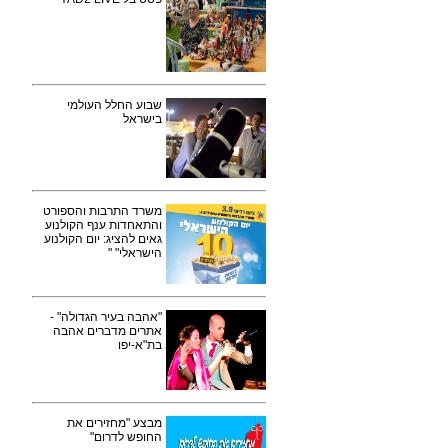
שבוע החלל העולמי
בישראל
משרד התרבות והספורט
והתאחדות ענף הקולנוע
גאים להציג: יום הקולנוע
הישראלי" "
"אהבה בעיר הגדולה" -
אתרים מדברים אהבה
בת"א-יפו
מבצע "מחזירים את
החופש לדרום"