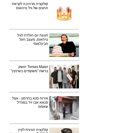
קולקציה מרהיבה לקראת
החגים של גיל נויהאוס
חגיגת יום הולדת לגיל
נויהאוס, מעצב העל
הבינלאומי
Tomas Maier הושק
ברשת "משקפיים בשינקין"
אירוח סנא בחרמון - אצל
סנאא אבו זיד במג'דל
שאמס
קולקציה חגיגית לקיץ