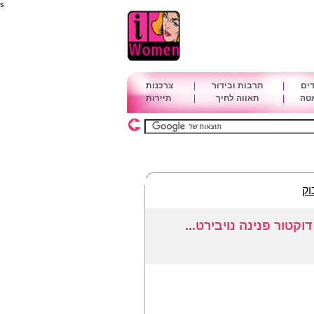
s
דים
|
תרבות ובידור
|
צרכנות
אטה
|
תאווה לחיך
|
תיירות
וק
קטור פנינה נויבירט...