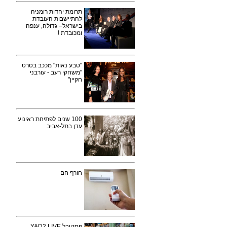
תרומת יהדות רומניה
להתיישבות העובדת
בישראל– גדולה, ענפה
ומכובדת !
"טבע נאות" מככב בסרט
"משחקי רעב - עורבני
חקיין"
100 שנים לפתיחת ראינוע
עדן בתל-אביב
חורף חם
פסטיבל YAD2 LIVE