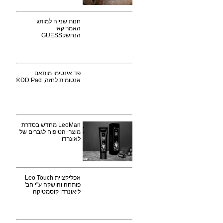
חנות שנייה למותג
האמריקאי
הנחשקGUESS
פד אינטימי מותאם
אנטומית לחזה, DD Pad®
LeoMan מחדש בסדרת
מוצרי הטיפוח לגברים של
לאונרדו
אפליקציית Leo Touch
פותחה והושקה ע"י חב'
ליאונרדו קוסמטיקה