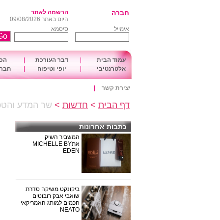
חברה
הרשמה לאתר
היום באתר 09/08/2026
אימייל
סיסמא
עמוד הבית
|
דבר העורכת
|
הכו
אלטרנטיבי
|
יופי וטיפוח
|
חברה
יצירת קשר
|
דף הבית
>
חדשות
>
שר המדע והטכנו
כתבות אחרונות
המשביר השיק
אתMICHELLE BY
EDEN
ביקונקט משיקה סדרת
שואבי אבק רובוטים
חכמים למותג האמריקאי
NEATO