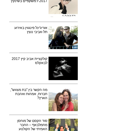
2017 ל'משקפיים בשינקין'
אוריג'ינל פינגווין באירוע
תל-אביבי נוצץ
קולקציית אביב קיץ 2017
לבאקלס
מה הקשר בין "בת מצווש",
חברות, אמהות ואהבת
הארץ?
סוד הקסם של מוחסן
מחמלבאף – החבר
האמיתי של הקולנוע