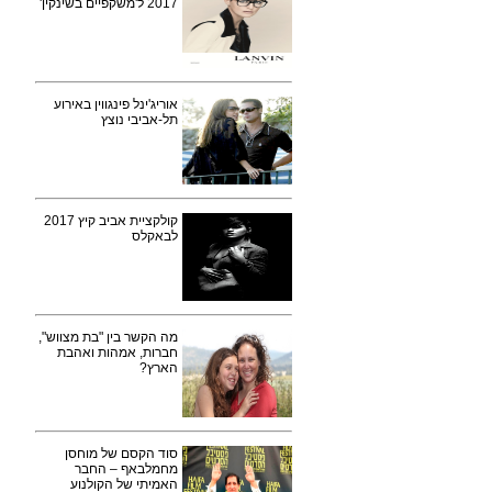
2017 ל'משקפיים בשינקין'
אוריג'ינל פינגווין באירוע
תל-אביבי נוצץ
קולקציית אביב קיץ 2017
לבאקלס
מה הקשר בין "בת מצווש",
חברות, אמהות ואהבת
הארץ?
סוד הקסם של מוחסן
מחמלבאף – החבר
האמיתי של הקולנוע