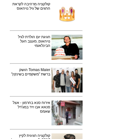
קולקציה מרהיבה לקראת
החגים של גיל נויהאוס
חגיגת יום הולדת לגיל
נויהאוס, מעצב העל
הבינלאומי
Tomas Maier הושק
ברשת "משקפיים בשינקין"
אירוח סנא בחרמון - אצל
סנאא אבו זיד במג'דל
שאמס
קולקציה חגיגית לקיץ