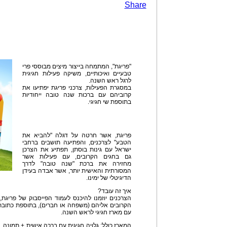
Share
"פריגת", המתמחה בייצור מיצים מבוססי פרי
טבעיים ואיכותיים, משיקה פעילות חגיגית
לרגל ראש השנה.
במסגרת הפעילות, צרכני פריגת יפתיעו את
קרוביהם עם ברכות שנה טובה ייחודיות
בתוספת שי חגיגי.
פריגת, אשר חרטה על דגלה "להביא את
הטבע" לצרכנים, והפתיעה תושבים ברחבי
ישראל עם גינות בוסתן, תפתיע את הצרכן
גם בחגים הקרובים, עם פעילות אשר
מחזירה את ברכת "שנה טובה" לדרך
המסורתית והאישית יותר, אשר אבדה בעידן
הדיגיטלי של ימינו.
איך זה עובד?
הצרכנים יוזמנו להיכנס לעמוד הפייסבוק של פריגת,
הקרובים אליהם (משפחה או חברים), בתוספת כתובת,
עם מארז חגיגי לראש השנה.
המארז כולל: גלויה חגיגית עם ברכה אישית + תמונה, 