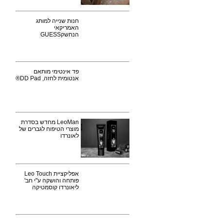
חנות שנייה למותג
האמריקאי
הנחשקGUESS
פד אינטימי מותאם
אנטומית לחזה, DD Pad®
LeoMan מחדש בסדרת
מוצרי הטיפוח לגברים של
לאונרדו
אפליקציית Leo Touch
פותחה והושקה ע"י חב'
ליאונרדו קוסמטיקה