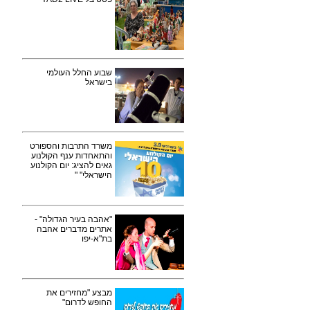
שבוע החלל העולמי
בישראל
משרד התרבות והספורט
והתאחדות ענף הקולנוע
גאים להציג: יום הקולנוע
הישראלי" "
"אהבה בעיר הגדולה" -
אתרים מדברים אהבה
בת"א-יפו
מבצע "מחזירים את
החופש לדרום"