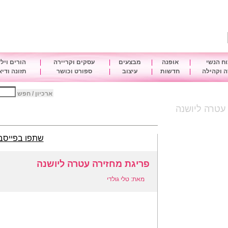
ח הנשי
|
אופנה
|
מבצעים
|
עסקים וקריירה
|
הורים ויל
 וקהילה
|
חדשות
|
עיצוב
|
ספורט וכושר
|
תזונה ודי
ארכיון / חפש
עטרה ליושנה
שתפו בפייסב
פריגת מחזירה עטרה ליושנה
מאת: טלי גולדי