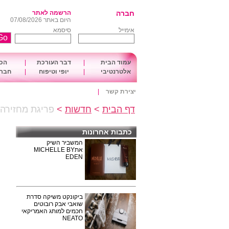
חברה
הרשמה לאתר
היום באתר 07/08/2026
אימייל
סיסמא
עמוד הבית
|
דבר העורכת
|
הכו
אלטרנטיבי
|
יופי וטיפוח
|
חברה
יצירת קשר
|
דף הבית
>
חדשות
>
פריגת מחזירה 
כתבות אחרונות
המשביר השיק
אתMICHELLE BY
EDEN
ביקונקט משיקה סדרת
שואבי אבק רובוטים
חכמים למותג האמריקאי
NEATO