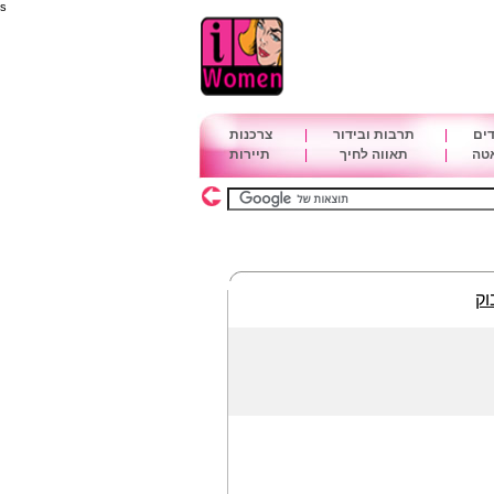
s
דים
|
תרבות ובידור
|
צרכנות
אטה
|
תאווה לחיך
|
תיירות
וק