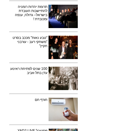
תרומת יהדות רומניה
להתיישבות העובדת
בישראל– גדולה, ענפה
ומכובדת !
"טבע נאות" מככב בסרט
"משחקי רעב - עורבני
חקיין"
100 שנים לפתיחת ראינוע
עדן בתל-אביב
חורף חם
פסטיבל YAD2 LIVE