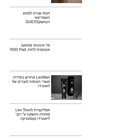
חנות שנייה למותג
האמריקאי
הנחשקGUESS
פד אינטימי מותאם
אנטומית לחזה, DD Pad®
LeoMan מחדש בסדרת
מוצרי הטיפוח לגברים של
לאונרדו
אפליקציית Leo Touch
פותחה והושקה ע"י חב'
ליאונרדו קוסמטיקה