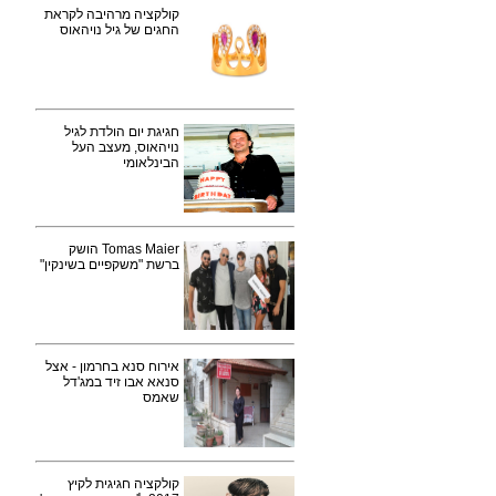
קולקציה מרהיבה לקראת
החגים של גיל נויהאוס
חגיגת יום הולדת לגיל
נויהאוס, מעצב העל
הבינלאומי
Tomas Maier הושק
ברשת "משקפיים בשינקין"
אירוח סנא בחרמון - אצל
סנאא אבו זיד במג'דל
שאמס
קולקציה חגיגית לקיץ