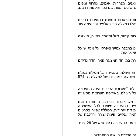
אנים, מנהרות, אגמים, נהרות ונופים
 שונים ומפתיעים כגון תאונות דרכים,
ת מפוארות תסענה במהירות בנופיה
יעלו במעלה הרי האלפים והרשימה עוד
ות קיטור, דיזל וחשמל. כמו כן, תוצגנה
ן במבנה גמיש ומפרקי על מנת שיוכל
 ארוכות.
ת במיוחד המציגה פאר והדר נדירים
המהירות העולמי בנסיעה על מסילה כפולה
(מסילת רכבת סטנדרטית) בניסוי שנערך לאחרונה כשנסעה במהירות של למעלה מ- 574
 לנו: "תערוכת הרכבות הינה התערוכה
 העולם. באירופה תערוכות מסוג זה
 מעריצים וחובבי רכבות. התחום זוכה
ריצים. התערוכה מיועדת לכל המשפחה
ודית וייחודית, הכוללת צפייה בסרטים
מה ענקיים, פינות יצירה והרכבה של
"בכוונתנו" הוסיף יואל פאר, "לשבור שיא גינס, ולהקים את התערוכה בזמן שיא של 28 ימים.