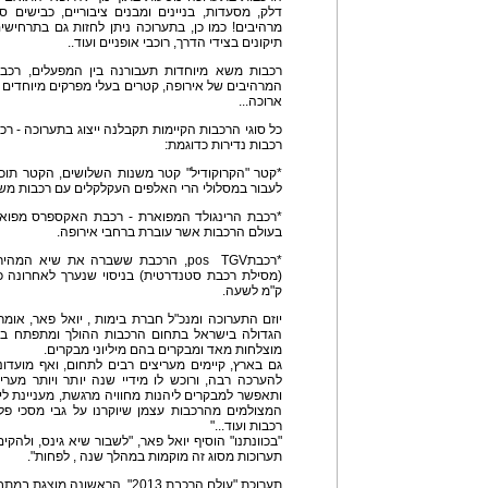
דלק, מסעדות, בניינים ומבנים ציבוריים, כבישים סו
מרהיבים! כמו כן, בתערוכה ניתן לחזות גם בתרחישים
תיקונים בצידי הדרך, רוכבי אופניים ועוד..
רכבות משא מיוחדות תעבורנה בין המפעלים, רכבו
המרהיבים של אירופה, קטרים בעלי מפרקים מיוחדים 
ארוכה...
כל סוגי הרכבות הקיימות תקבלנה ייצוג בתערוכה - רכב
רכבות נדירות כדוגמת:
*קטר "הקרוקודיל" קטר משנות השלושים, הקטר תוכנ
לעבור במסלולי הרי האלפים העקלקלים עם רכבות משא
*רכבת הרינגולד המפוארת - רכבת האקספרס מפואר
בעולם הרכבות אשר עוברת ברחבי אירופה.
*רכבתpos TGV, הרכבת ששברה את שיא 
ק"מ לשעה.
יוזם התערוכה ומנכ"ל חברת בימות , יואל פאר, אומר
הגדולה בישראל בתחום הרכבות ההולך ומתפתח בכל
מוצלחות מאד ומבקרים בהם מיליוני מבקרים.
גם בארץ, קיימים מעריצים רבים לתחום, ואף מועדוני
להערכה רבה, ורוכש לו מידיי שנה יותר ויותר מע
ותאפשר למבקרים ליהנות מחוויה מרגשת, מעניינת לימ
המצולמים מהרכבות עצמן שיוקרנו על גבי מסכי פלז
רכבות ועוד..."
תערוכות מסוג זה מוקמות במהלך שנה , לפחות".
תערוכת "עולם הרכבת 2013". הראשונה מוצגת במתחם הרכבת הישנה המתחדש.