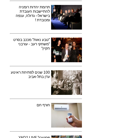
תרומת יהדות רומניה
להתיישבות העובדת
בישראל– גדולה, ענפה
ומכובדת !
"טבע נאות" מככב בסרט
"משחקי רעב - עורבני
חקיין"
100 שנים לפתיחת ראינוע
עדן בתל-אביב
חורף חם
פסטיבל YAD2 LIVE