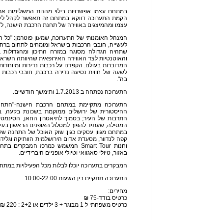
במתחם עצמו אפשרויות בילוי מהנות המשלימות את ח
הקמת התערוכה דווקא במתחם זה תאפשר לקהל ליה
עצמו ומהמיצגים באווירה של תחנת הרכבת הישנה, לצ
המנהל האומנותי של התערוכה, שמעון פוטרמן: "כל ח
לעשייה, חובבי הרכבות בישראל ומומחים לתחום ברח
שתהיה הגדולה מסוגה במזרח התיכון ומהגדולות בע
והאוטנטיות לצד האווירה האירופאית שהיוותה השרא
המדוברות בעולם. הקפדנו על רכבות נדירות ומיוחדו
לשעה של חווית נסיעה נדירה ברכבת, חובבי רכבות מ
בה".
התערוכה נפתחה ב 1.7.2013 ותימשך חודשיים.
התערוכה מתקיימת במתחם הרכבת הישנה-"התח
ההיסטורית של ירושלים ממוקמת בשכונת בקעה, בי
התרבות של העיר; בסמוך לתיאטרון החאן, הסינמטק, 
המסילה, שעתיד להפוך למסלול האופנים הראשון בעיר
במתחם מגוון עסקים כגון: שוק האוכל של התחנה של נ
וחנות Smart Tour המשמש כמרכז המבקר
באזור, טיולי סאגוואי וטיולי אופניים היברידיים.
המבקרים בתערוכה יוכלו לבלות מכל הפעילויות במתח
התערוכה תתקיים בין השעות 10:00-22:00
מחירים:
כרטיס בודד-75 ₪
כרטיס משפחתי ל 1 מבוגר + 3 ילדים או 2+2 : 220 ₪