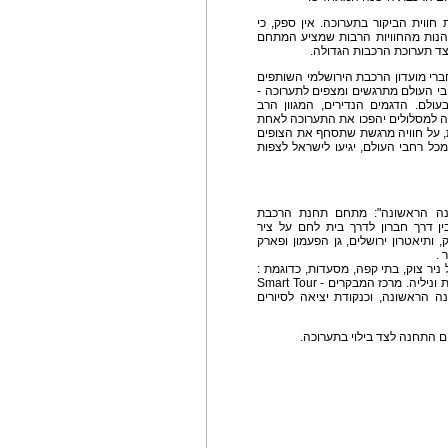
ווית הביקור בתערוכה. אין ספק, כי
נות מהחוויות הרבות שמציע המתחם
ד תערוכת הרכבות הגדולה.
ברי מועדון הרכבת הירושלמי השותפים
בי העולם מתרגשים ומצפים לתערוכה -
ולם. הדגמים הנדירים, המגוון הרב
ה למסלולים יהפכו את התערוכה לאחת
ת, על חוויה מרגשת שתסחף את הצופים
כל רחבי העולם, יגיעו לישראל לצפות
נה הראשונה": מתחם תחנת הרכבת
ן דרך חברון לדרך בית לחם על ציר
ותיאטרון ירושלים, גן הפעמון ופארק
 .
יר צוק, בתי קפה, מסעדות, כדוגמת :
קפה לנדוור, מסעדת אדום הירושלמית הוותיקה וגלידת וניליה. מרכז המבקרים - Smart Tour
ים בתחנה הראשונה, וכנקודת יציאה לסיורים
ם התחנה לצד בילוי בתערוכה.