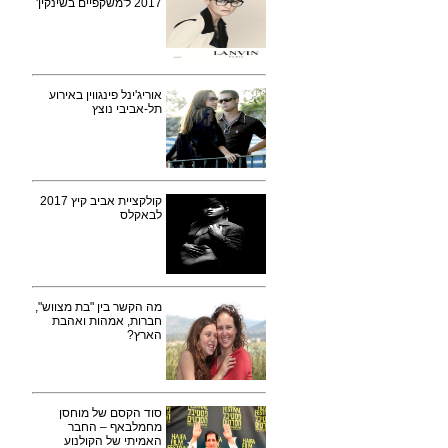
2017 ל'משקפיים בשינקין'
אוריג'ינל פינגווין באירוע
תל-אביבי נוצץ
קולקציית אביב קיץ 2017
לבאקלס
מה הקשר בין "בת מצווש",
חברות, אמהות ואהבת
הארץ?
סוד הקסם של מוחסן
מחמלבאף – החבר
האמיתי של הקולנוע