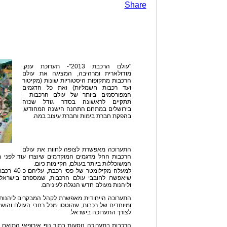
Share
"עולם הרכבת 2013"- תערוכת ענק,
מודולארית ומרהיבה, המציגה את עולם
הרכבות מתקופות היסטוריות שונות (מקיטור
ועד רכבות חשמליות) ואת כל הדגמים
המפורסמים ביותר של עולם הרכבות -
תתקיים לראשונה בסדר גודל שכזה
בירושלים במתחם התחנה הישנה המחודש,
בהפקת חברת בימות וחברת עיצוב במה.
התערוכה מאפשרת לצופה לחוות את עולם
הרכבות החל מדגמים המוקדמים שיוצרו עוד לפני 
המשוכללות ביותר בעולם, הקיימות כיום.
למעלה מקיל
שיאפשרו לחובבי עולם הרכבות, שמספרם בישראל ה
וליהנות מעולם חדש הנגלה לעיניהם.
התערוכה הייחודית מאפשרת לקהל המבקרים ליהנות 
ומיוחדים של רכבות, שהוטסו מכל רחבי העולם והושא
לצורך התערוכה בישראל.
הרכבות בתערוכה נוסעות בתוך נוף אירופאי התואם 