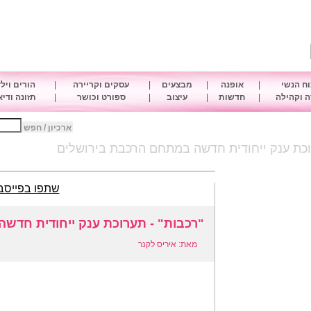
ח הנשי
|
אופנה
|
מבצעים
|
עסקים וקריירה
|
הורים ויל
 וקהילה
|
חדשות
|
עיצוב
|
ספורט וכושר
|
תזונה ודי
ארכיון / חפש
וכת ענק ייחודית חדשה במתחם הרכבת בירושלים
שתפו בפייסב
"רכבות" - תערוכת ענק ייחודית חדש
מאת: איריס לקנר