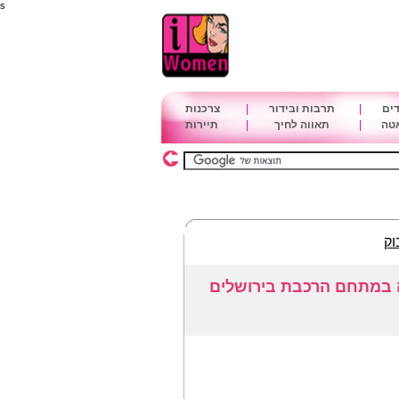
s
דים
|
תרבות ובידור
|
צרכנות
אטה
|
תאווה לחיך
|
תיירות
וק
ה במתחם הרכבת בירושלים