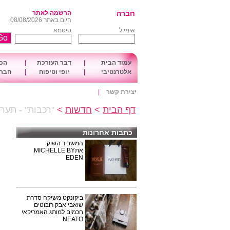
חברה
הרשמה לאתר
היום באתר 08/08/2026
אימייל
סיסמא
עמוד הבית
|
דבר העורכת
|
הכו
אלטרנטיבי
|
יופי וטיפוח
|
חברה
יצירת קשר
|
דף הבית
>
חדשות
>
"רכבות" - תער
כתבות אחרונות
המשביר השיק
אתMICHELLE BY
EDEN
ביקונקט משיקה סדרת
שואבי אבק רובוטים
חכמים למותג האמריקאי
NEATO