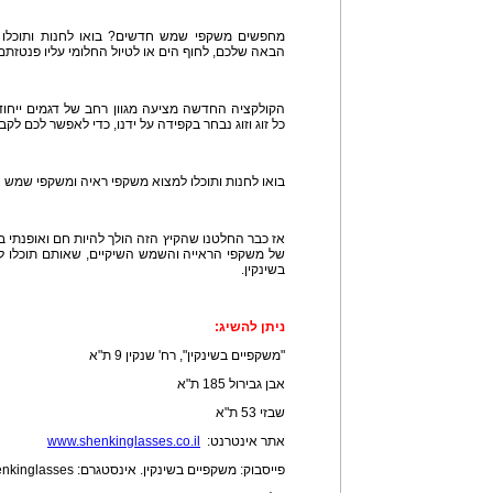
מחפשים משקפי שמש חדשים? בואו לחנות ותוכלו
הבאה שלכם, לחוף הים או לטיול החלומי עליו פנטזתם
הקולקציה החדשה מציעה מגוון רחב של דגמים ייחוד
כל זוג וזוג נבחר בקפידה על ידנו, כדי לאפשר לכם לק
בואו לחנות ותוכלו למצוא משקפי ראיה ומשקפי שמש 
של משקפי הראייה והשמש השיקיים, שאותם תוכלו ל
בשינקין.
ניתן להשיג:
"משקפיים בשינקין", רח' שנקין 9 ת"א
אבן גבירול 185 ת"א
שבזי 53 ת"א
אתר אינטרנט:
www.shenkinglasses.co.il
פייסבוק: משקפיים בשינקין. אינסטגרם: shenkinglasses