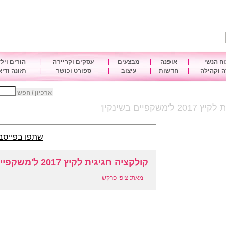
ח הנשי
|
אופנה
|
מבצעים
|
עסקים וקריירה
|
הורים ויל
 וקהילה
|
חדשות
|
עיצוב
|
ספורט וכושר
|
תזונה ודי
ארכיון / חפש
שקפיים בשינקין'
שתפו בפייסב
קולקציה חגיגית לקיץ 2017 ל'משקפיים בשינקין'
מאת: ציפי פרקש