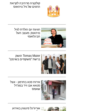
קולקציה מרהיבה לקראת
החגים של גיל נויהאוס
חגיגת יום הולדת לגיל
נויהאוס, מעצב העל
הבינלאומי
Tomas Maier הושק
ברשת "משקפיים בשינקין"
אירוח סנא בחרמון - אצל
סנאא אבו זיד במג'דל
שאמס
אוריג'ינל פינגווין באירוע