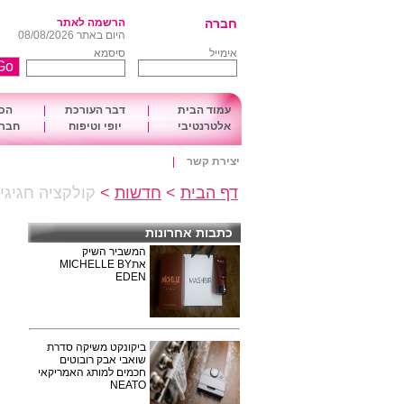
חברה
הרשמה לאתר
היום באתר 08/08/2026
אימייל
סיסמא
עמוד הבית
|
דבר העורכת
|
הכו
אלטרנטיבי
|
יופי וטיפוח
|
חברה
יצירת קשר
|
דף הבית
>
חדשות
>
קולקציה חגיגית לקיץ 2017 ל'מ
כתבות אחרונות
המשביר השיק
אתMICHELLE BY
EDEN
ביקונקט משיקה סדרת
שואבי אבק רובוטים
חכמים למותג האמריקאי
NEATO