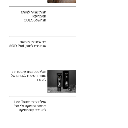
חנות שנייה למותג
האמריקאי
הנחשקGUESS
פד אינטימי מותאם
אנטומית לחזה, DD Pad®
LeoMan מחדש בסדרת
מוצרי הטיפוח לגברים של
לאונרדו
אפליקציית Leo Touch
פותחה והושקה ע"י חב'
ליאונרדו קוסמטיקה