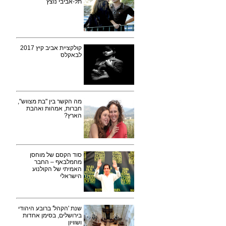
תל-אביבי נוצץ
קולקציית אביב קיץ 2017
לבאקלס
מה הקשר בין "בת מצווש",
חברות, אמהות ואהבת
הארץ?
סוד הקסם של מוחסן
מחמלבאף – החבר
האמיתי של הקולנוע
הישראלי
שנת 'הקהל' ברובע היהודי
בירושלים, בסימן אחדות
ושוויון