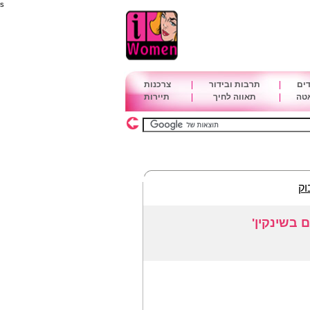
s
דים
|
תרבות ובידור
|
צרכנות
אטה
|
תאווה לחיך
|
תיירות
וק