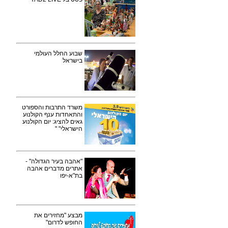
שבוע החלל העולמי
בישראל
משרד התרבות והספורט
והתאחדות ענף הקולנוע
גאים להציג: יום הקולנוע
הישראלי" "
"אהבה בעיר הגדולה" -
אתרים מדברים אהבה
בת"א-יפו
מבצע "מחזירים את
החופש לדרום"