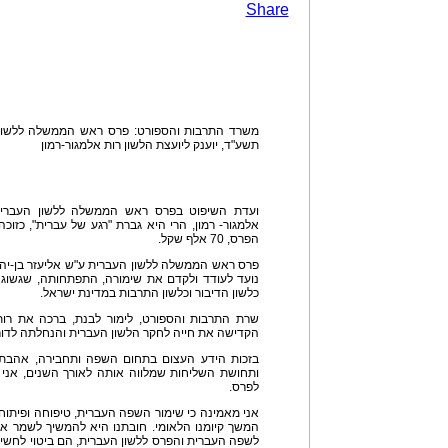
Share
משרד התרבות והספורט: פרס ראש הממשלה ללשון ה
תשע"ד, יוענק ליועצת הלשון רות אלמגור-רמון
ועדת השיפוט בפרס ראש הממשלה ללשון העברית 
אלמגור- רמון, הרי היא גברת "רגע של עברית", כזוכ
הפרס, 70 אלף שקל.
פרס ראש הממשלה ללשון העברית ע"ש אליעזר בן-יה
נועד לעודד ולקדם את שימורה, התפתחותה, שגשוגה,
כלשון הדיבור וכלשון התרבות במדינת ישראל.
שרת התרבות והספורט, לימור לבנת, ברכה את רות 
הקדישה את חייה לחקר הלשון העברית והנחלתה לדור
בזכות הידע העצום בתחום השפה ותחבירה, אהבת
ותחושת השליחות שמלווה אותה לאורך השנים, אני 
לפרס.
אני מאמינה כי שימור השפה העברית, טיפוחה ופיתו
המשך קיומנו הלאומי. חובתנו היא להמשיך לשמר א
לשפה העברית והפרס ללשון העברית, הם ביטוי לחשיב