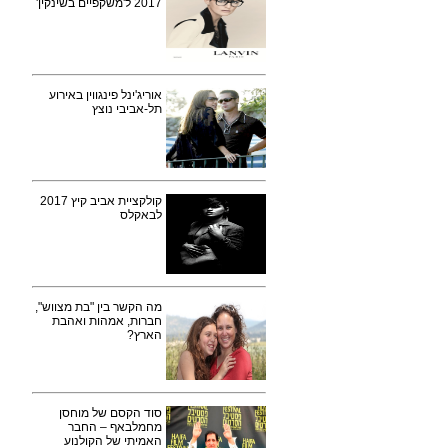
2017 ל'משקפיים בשינקין'
אוריג'ינל פינגווין באירוע
תל-אביבי נוצץ
קולקציית אביב קיץ 2017
לבאקלס
מה הקשר בין "בת מצווש",
חברות, אמהות ואהבת
הארץ?
סוד הקסם של מוחסן
מחמלבאף – החבר
האמיתי של הקולנוע