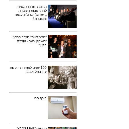
תרומת יהדות רומניה
להתיישבות העובדת
בישראל– גדולה, ענפה
ומכובדת !
"טבע נאות" מככב בסרט
"משחקי רעב - עורבני
חקיין"
100 שנים לפתיחת ראינוע
עדן בתל-אביב
חורף חם
פסטיבל YAD2 LIVE