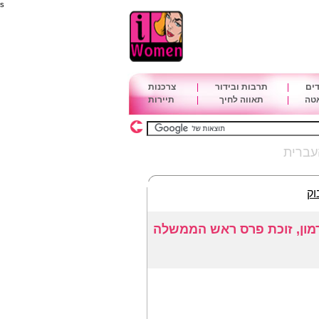
s
דים
|
תרבות ובידור
|
צרכנות
אטה
|
תאווה לחיך
|
תיירות
עברית
וק
רמון, זוכת פרס ראש הממשלה