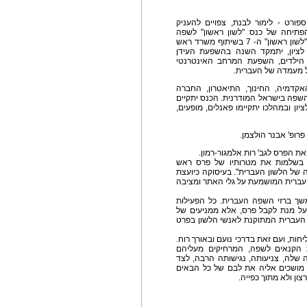
ורט - לימור לבנת, צפויים להעניק
פתיחה של כנס "לשון ראשון" לשפה
העברית, המתקיים זו השנה השביעית ברציפות. כנס "לשון ראשון" ה- 7 בשיתוף משרד ראש
לציון, יתמקד השנה בהשפעת העידן
 הילדים, השפעת המרחב האינטרנטי
על מעמדה של העברית.
אקדמיה, החינוך, התיאטרון, החברה
השפה בישראל המודרנית. הכנס יתקיים
פברואר 2014 בעיר ראשון לציון ובמהלכו יתקיימו פאנלים, מופעים,
פרופ' אבנר הולצמן.
ת הפרס לגב' רות אלמגור-רמון.
 בשלמות את מטרותיו של פרס ראש
של הלשון העברית". בעיסוקה כיועצת
העברית המושמעת על גלי האתר ומציבה
משך ברזי השפה העברית. כל הפעילות
ל מנת לקבל פרס, אלא ממניעים של
העברית המתוקנת לאנשי הלשון בפרט
ות, ועם זאת בדרכי נועם ובאורך רוח.
ת הקנאים לשפה, המרחיקים מעליהם
 שלה, צניעותה, נגישותה הרבה, לצד
מושכים אליה את לבם של כל הבאים
ן ולא מתוך כפייה.