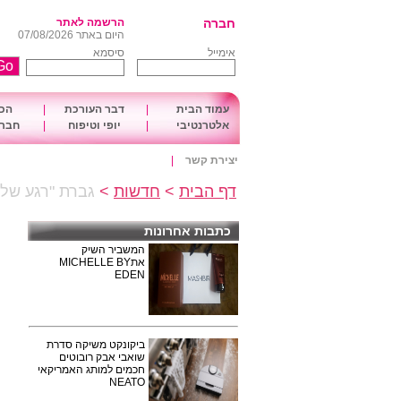
חברה
הרשמה לאתר
היום באתר 07/08/2026
אימייל
סיסמא
עמוד הבית
|
דבר העורכת
|
הכו
אלטרנטיבי
|
יופי וטיפוח
|
חברה
יצירת קשר
|
דף הבית
>
חדשות
>
גברת "רגע של 
כתבות אחרונות
המשביר השיק
אתMICHELLE BY
EDEN
ביקונקט משיקה סדרת
שואבי אבק רובוטים
חכמים למותג האמריקאי
NEATO