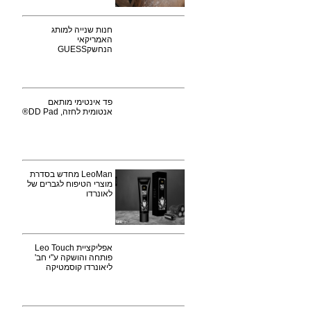
חנות שנייה למותג
האמריקאי
הנחשקGUESS
פד אינטימי מותאם
אנטומית לחזה, DD Pad®
LeoMan מחדש בסדרת
מוצרי הטיפוח לגברים של
לאונרדו
אפליקציית Leo Touch
פותחה והושקה ע"י חב'
ליאונרדו קוסמטיקה