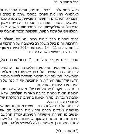
בכל תחומי חיינו".
ראש הממשלה - בנימין נתניהו, ושרת התרבות והספ
לאלמגור- רמון את הפרס, בטקס שיתקיים בערב ה
הממשלה ומשרד התרבות והספורט ועיריית ראשון 
הדיגיטלי והאפליקציות, על התפתחות השפה אצל
והטלוויזיוני על שפת הנוער, והשפעת הכפר הגלובלי 
בכנס לוקחים חלק כוחות רבים ומגוונים מעולם ה
והתרבות, והינו בעל משקל רב בעיצובה של התרבות ו
בין התאריכים 11 - 14 ב
סיורים ועוד, בנושא השפה העברית.
שפטו בפרס: פרופ' זוהר לבנת - יו"ר, פרופ' אברהם טל, 
מנימוקי השופטים:השופטים החליטו פה אחד להעניק א
עבודתה רבת השנים של רות אלמגור-רמון מגלמת
הממשלה, המוענק "על תרומה מיוחדת לחיזוק מעמדה 
הלשון של רשות השידור, היא קובעת את דיוקנה של 
אמת מידה לעברית מתוקנת.
פינתה הוותיקה "רגע של עברית", מהווה שיעור מת
הענפה הזאת נעשית ברובה מאחורי הקלעים, שלא ע
אהבת העברית, ומתוך אמונה בחשיבות הנחלתה של 
ולדוברי העברית בכלל.
עבודתה של רות אלמגור-רמון נעשית מתוך תחושת שליח
מגישתה נעדרים הלהט והקיצוניות המאפיינים א
אנשים מן השורה. אישיותה הנעימה, יכולת ההקשבה
הידע הרב והחוכמה העמוקה שניחנה בה - כל אלה 
עמה במגע, ובכך מאפשרים לה להשפיע עליהם מתוך רצו
(* תמונה: יח"צ)