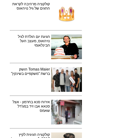
קולקציה מרהיבה לקראת
החגים של גיל נויהאוס
חגיגת יום הולדת לגיל
נויהאוס, מעצב העל
הבינלאומי
Tomas Maier הושק
ברשת "משקפיים בשינקין"
אירוח סנא בחרמון - אצל
סנאא אבו זיד במג'דל
שאמס
קולקציה חגיגית לקיץ