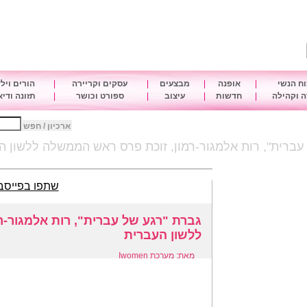
ח הנשי
|
אופנה
|
מבצעים
|
עסקים וקריירה
|
הורים ויל
 וקהילה
|
חדשות
|
עיצוב
|
ספורט וכושר
|
תזונה ודי
ארכיון / חפש
עברית", רות אלמגור-רמון, זוכת פרס ראש הממשלה ללשון ה
שתפו בפייסב
גברת "רגע של עברית", רות אלמגור-
ללשון העברית
מאת: מערכת Iwomen