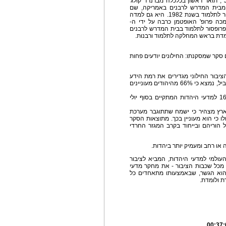
לרבנים באמריקה ((Jewish Theological Seminary , תואר ראשון בכלכלה מברנרד קולג'
ודי תלמוד מבית המדרש לרבנים באמריקה, שם
הייתה לאישה הראשונה בעולם שקיבלה תואר דוקטור לתלמוד בשנת 1982. היא גם למדה
טה העברית בירושלים. בשנת 2003 הוסמכה פרופ' האופטמן כרבה על ידי ה-
. כיום היא מכהנת כפרופסור לתלמוד בבית המדרש לרבנים
י היהדות התקיים סקר שמסקנתו: החילונים יודעים פחות
היהודים הולכת ומתרחקת מהיהדות: 82% מהציבור החילוני מגדירים את רמת הידע
שלהם ביהדות ובמקורות יהודיים כבינונית ומטה. במקביל, נמצא כי 66% מהיהודים מעוניינים
כך עולה מסקר שבוצע לקראת הקונגרס העולמי ה-16 למדעי היהדות המתקיים בסוף יולי
ארץ מצהיר כי ישמח שתתוגבר מערכת
לו כי הוא מעוניין בכך. מתוצאות הסקר
ל הוריהם ובייחוד בקרב המגזר החרדי
עולמי למדעי היהדות, המביא לציבור
ת מכל שכבות הציבור - את מחקר מדעי
 הוא הגשר, שבאמצעותו מתאחדים כל
ת ולומדת.