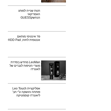
חנות שנייה למותג
האמריקאי
הנחשקGUESS
פד אינטימי מותאם
אנטומית לחזה, DD Pad®
LeoMan מחדש בסדרת
מוצרי הטיפוח לגברים של
לאונרדו
אפליקציית Leo Touch
פותחה והושקה ע"י חב'
ליאונרדו קוסמטיקה