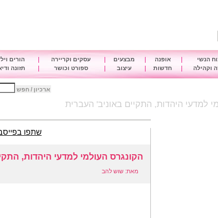
ח הנשי
|
אופנה
|
מבצעים
|
עסקים וקריירה
|
הורים ויל
 וקהילה
|
חדשות
|
עיצוב
|
ספורט וכושר
|
תזונה ודי
ארכיון / חפש
י למדעי היהדות, התקיים באוניב' העברית
שתפו בפייסב
הקונגרס העולמי למדעי היהדות, התקי
מאת: שוש להב