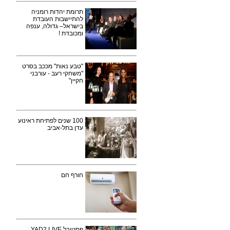
תרומת יהדות רומניה
להתיישבות העובדת
בישראל– גדולה, ענפה
ומכובדת !
"טבע נאות" מככב בסרט
"משחקי רעב - עורבני
חקיין"
100 שנים לפתיחת ראינוע
עדן בתל-אביב
חורף חם
פסטיבל YAD2 LIVE