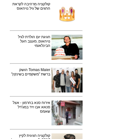
קולקציה מרהיבה לקראת
החגים של גיל נויהאוס
חגיגת יום הולדת לגיל
נויהאוס, מעצב העל
הבינלאומי
Tomas Maier הושק
ברשת "משקפיים בשינקין"
אירוח סנא בחרמון - אצל
סנאא אבו זיד במג'דל
שאמס
קולקציה חגיגית לקיץ