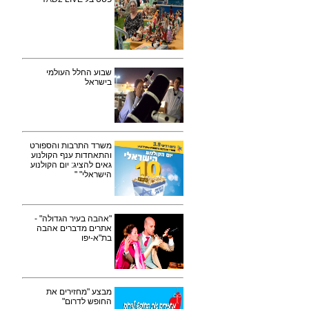
שבוע החלל העולמי
בישראל
משרד התרבות והספורט
והתאחדות ענף הקולנוע
גאים להציג: יום הקולנוע
הישראלי" "
"אהבה בעיר הגדולה" -
אתרים מדברים אהבה
בת"א-יפו
מבצע "מחזירים את
החופש לדרום"