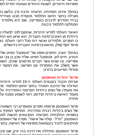
וספרויות היהודים; לשונות היהודים ואמנות יהודית לסו
במהלך אירוע הפתיחה, הרצתה הרבה (רב בלשון נקב
מובילה בחקר תחום התלמוד מנקודת מבט מגדרית.
המחלקה לתלמוד ורבנות.
היהדות מן האוניברסיטה העברית, הוא ארגון הגג החש
בו חוקרים, תלמידים ואנשי רוח מכל רחבי העולם. נש
פרופ' יוסף קפלן, מהאוניברסיטה העברית בירושלים.
במהלך הערב התקיים מופע של "אנסמבל הפיוט שליד 
הנודע, חיים לוק. אנסמבל הפיוט שליד מכון בן צבי ע
אפריקה, ובו שנים-עשר חברים מרקעים שונים, השו
אשר משלב את המסורתי עם הפרשני, את המקור עם 
מגדולי הפייטנים בדורנו.
פרופ' יהודית האופטמן
אורחת הכבוד בקונגרס העו
הגדולה של ההיבט המגדרי בחקר תחום התלמוד. פרו
את מעמדן של נשים ביהדות הקדומה והמודרנית. על
מעמד האישה ביהדות וקידומו, ראוי לשמוע ממנה על
אחרת.
פרופ' האופטמן פרסמה ספרים ומאמרים רבי השפעה ב
של נשים ביהדות רבנית ומודרנית. המחקר המקיף ב
בספרות ההלכתית הקדומה המבטאים רגישות למע
האופטמן: "חז"ל - קולה של אישה". ספרה של האופטמן
מהתנאים להכיר בעצמאות מסוימת של האישה, בתוך 
פרופ' האופטמן התחילה את דרכה בניו יורק, שם קי