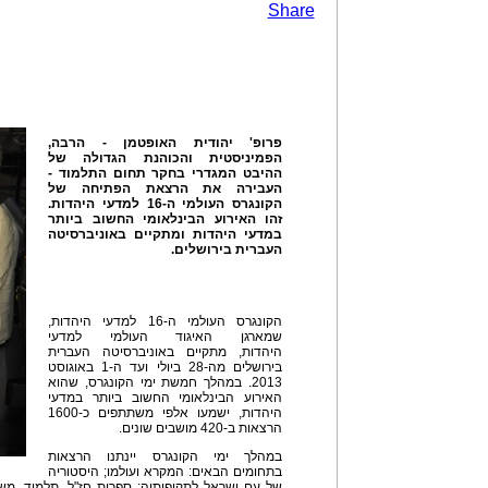
Share
פרופ' יהודית האופטמן - הרבה,
הפמיניסטית והכוהנת הגדולה של
ההיבט המגדרי בחקר תחום התלמוד
-
העבירה את הרצאת הפתיחה של
הקונגרס העולמי ה-16 למדעי היהדות.
זהו האירוע הבינלאומי החשוב ביותר
במדעי היהדות ומתקיים באוניברסיטה
העברית בירושלים.
הקונגרס העולמי ה-16 למדעי היהדות,
שמארגן האיגוד העולמי למדעי
היהדות, מתקיים באוניברסיטה העברית
בירושלים מה-28 ביולי ועד ה-1 באוגוסט
2013. במהלך חמשת ימי הקונגרס, שהוא
האירוע הבינלאומי החשוב ביותר במדעי
היהדות, ישמעו אלפי משתתפים כ-1600
הרצאות ב-420 מושבים שונים.
במהלך ימי הקונגרס יינתנו הרצאות
בתחומים הבאים: המקרא ועולמו; היסטוריה
של עם ישראל לתקופותיה; ספרות חז"ל, תלמוד, משפ