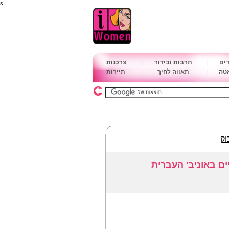
s
דים
|
תרבות ובידור
|
צרכנות
אטה
|
תאווה לחיך
|
תיירות
וק
ים באוניב' העברית