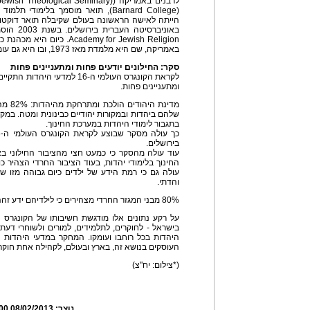
(Barnard College), תואר מוסמך בלימ
באוניברסי
Academy for Jewish Religion
באמריקה, שם היא מלמדת מאז 1973, ובו היא גם עומדת בראש המחלקה לתלמוד ורבנות.
סקר: החילונים יודעים פחות ומתעניינים פחות
לקראת הקונגרס העולמי ה-16 למדע
ומתעניינים פחות.
מדינת 
בתגבור לימודי היהדות במערכת החינוך.
בירושלים.
עוד עולה מהסקר כי כמעט חצי מהציבור החילוני ב
החינוך בלימודי יהדות, בעוד הציבור החרדי הצהיר כו
עולה גם כי רמת הידע של ילדים כיום גבוהה מזו ש
והדתי.
80% מבני המגזר החרדי מצהירים כי לילדיהם ידע זהה או רחב ומעמיק יותר ביהדות.
על רקע נתונים אלו מודגשת חשיבותו של הקונגרס ה
בישראל - לחוקרים, לתלמידים, למורים ולשוחרי דע
היהדות בכל רוחבו ועומקו. המחקר במדעי היהדות
העוסקים בנושא זה, בארץ ובעולם, לקהילה אחת חוקר
(*צילום: יח"צ)
נוצר:
08/02/2013 00:37:00