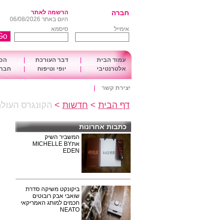
חברה
הרשמה לאתר
היום באתר 06/08/2026
אימייל
סיסמא
עמוד הבית
|
דבר העורכת
|
הכו
אלטרנטיבי
|
יופי וטיפוח
|
חברה
יצירת קשר
|
דף הבית
>
חדשות
>
הקונגרס העולמ
כתבות אחרונות
המשביר השיק
אתMICHELLE BY
EDEN
ביקונקט משיקה סדרת
שואבי אבק רובוטים
חכמים למותג האמריקאי
NEATO