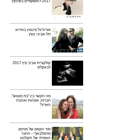
2017 ל'משקפיים בשינקין'
אוריג'ינל פינגווין באירוע
תל-אביבי נוצץ
קולקציית אביב קיץ 2017
לבאקלס
מה הקשר בין "בת מצווש",
חברות, אמהות ואהבת
הארץ?
סוד הקסם של מוחסן
מחמלבאף – החבר
האמיתי של הקולנוע