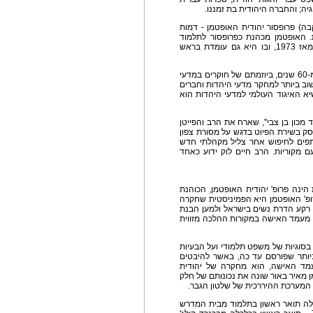
גיה; והחברה היהודית בת זמננו.
ה) פרופסור יהודית האופטמן - דמות
 האופטמן מכהנת כפרופסור לתלמוד
בבית המדרש לרבנים באמריקה, שם היא מלמדת מאז 1973, ובו היא גם עומדת בראש
האיגוד העולמי למדעי היהדות, שהוקם לפני למעלה מ-60 שנים, ביוזמתם של חוקרים במדעי
וב ביותר למחקר מדעי היהדות וחברים
יא האיגוד העולמי למדעי היהדות הוא
מכון בן צבי", שארח את הרב והפייטן
וסק בשירת הפיוט בדגש על מסורת צפון
תפים לחיפוש אחר צליל מקהלתי חדש
מקוריות. הרב חיים לוק ידוע כאחד
למי ה-16 למדעי היהדות הינה פרופ' יהודית האופטמן, הכוהנת
פ' האופטמן היא הפמיניסטית שחקרה
 רקע הדרת נשים בישראל ולמען הבנת
 מעמד האישה במקורות ההלכה מזווית
סוגיות של משפט תלמודי ועל הבעיות
יותר שפורסם עד כה, באשר להיבטים
מד האישה, הוא מחקרה של יהודית
 מאיר באור שונה את נכונותם של חלק
המערכת ההיררכית של שלטון הגבר.
בלה תואר ראשון בתלמוד מבית המדרש