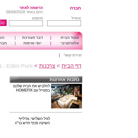
חברה
הרשמה לאתר
היום באתר 08/08/2026
אימייל
סיסמא
עמוד הבית
|
דבר העורכת
|
הכו
אלטרנטיבי
|
יופי וטיפוח
|
חברה
יצירת קשר
|
דף הבית
>
צרכנות
>
Eden Pure - מסנני המים של 'מי עדן'
כתבות אחרונות
להלביש את הבית שלכם
בסטייל עם HOMEFIX
לגיל השלישי: גודלייף
השיקה סניף חדש בר"ג