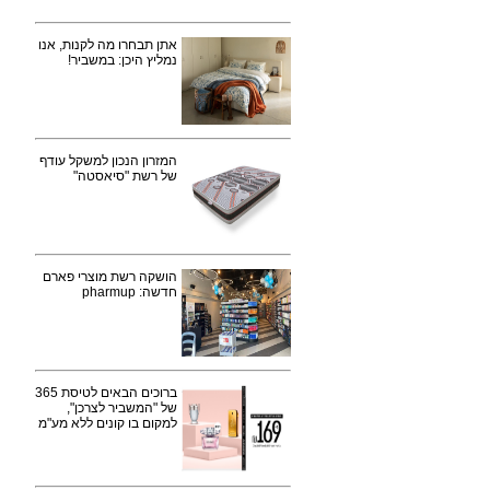
אתן תבחרו מה לקנות, אנו
נמליץ היכן: במשביר!
המזרון הנכון למשקל עודף
של רשת "סיאסטה"
הושקה רשת מוצרי פארם
חדשה: pharmup
ברוכים הבאים לטיסת 365
של "המשביר לצרכן",
למקום בו קונים ללא מע"מ