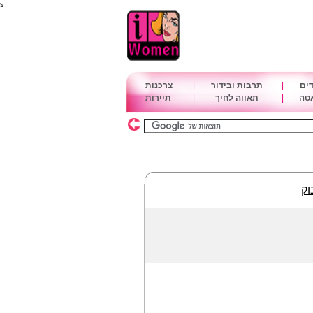
s
דים
|
תרבות ובידור
|
צרכנות
אטה
|
תאווה לחיך
|
תיירות
וק