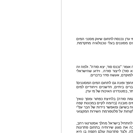
מי עדן נכנסת לתחום שיווק מסנני המים
ים מסוננים בעלי טכנולוגיה מתקדמת.
ה אומר: "נכנס סוד, יצא סודה". ולמה זה
 סוד) לייצור סודה.. וידוע שהישראלי
 למוקדם, אעשה סדר בדברים.
מהפך ופונה גם לתחום המים המסוננים!
ת סדרת Eden Pure - סדרת ברים ביתיים, חדשניים וייחודיים למים
ר, בסטנדרט האיכות של מי עדן.
דיות (כדוגמת סודה) בלחיצת כפתור ומסך טאץ'
 טמון במיכל למילוי מים מובנה (בדומה לקיים במכונות קפה
דוח בשיש) ומאפשר ניידות של הבר עפ"י
לקוחות על פלטפורמת השירות המקצועי
ים להתחיל בישראל מהלך אסטרטגי רחב,
 את מגוון שירותיה בתחום פתרונות
ה, ולצד פתרונות עולם הקפה בו היא