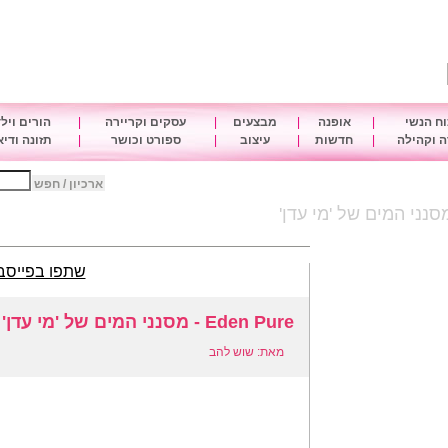
ח הנשי
|
אופנה
|
מבצעים
|
עסקים וקריירה
|
הורים ויל
 וקהילה
|
חדשות
|
עיצוב
|
ספורט וכושר
|
תזונה ודי
ארכיון / חפש
שתפו בפייסב
Eden Pure - מסנני המים של 'מי עדן'
מאת: שוש להב