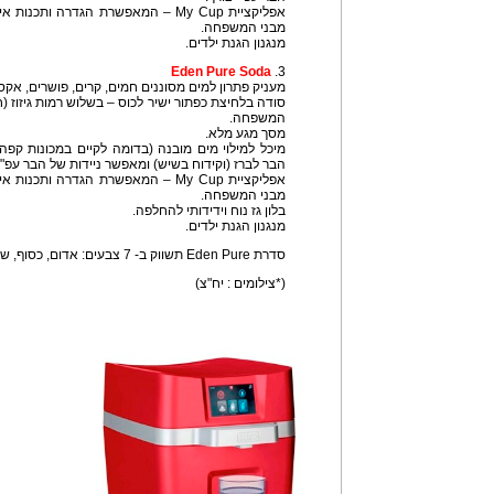
אפליקציית My Cup – המאפשרת הגדרה ו
מבני המשפחה.
מנגנון הגנת ילדים.
Eden Pure Soda
3.
מעניק פתרון למים מסוננים חמים, קרים, פושרים, אק
סודה בלחיצת כפתור ישיר לכוס – בשלוש רמות גיזוז (ח
המשפחה.
מסך מגע מלא.
מיכל למילוי מים מובנה (בדומה לקיים במכונות קפה 
הבר לברז (וקידוח בשיש) ומאפשר ניידות של הבר עפ"י 
אפליקציית My Cup – המאפשרת הגדרה ו
מבני המשפחה.
בלון גז נוח וידידותי להחלפה.
מנגנון הגנת ילדים.
סדרת Eden Pure תשווק ב- 7 צבעים: אדום, כסוף, שחור, גווני לבן ושמנת וגווני אפור.
(*צילומים : יח"צ)