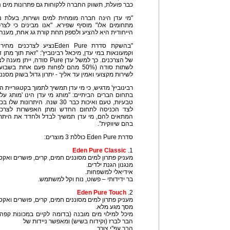
כבר פועלת, תשווק החברה ללקוחות גם פתרונות מים נו
"מי עדן הינה חברה מומחית למים ושירות, בעלת נ
מתחומים אלו" מוסיף שפירא. "אנו מבינים כי לצרכנ
הייחודית היא להציע ולספק תחת קורת גג אחת, מענה 
"בהשקת סדרת Eden Pureנציע 
וקמעונאות במי עדן, מיכאל רבינוביץ': "זאת תוך מתן
לשתות סודה (50% מהם לפחות פעם אחת ב
לשירות מקצועי ואמין עד אליך - יתרון גדול בשוק מסננ
רבינוביץ' מדגיש, כי מי עדן תמשיך לתמוך בקטגוריית 
בתחום הברים הביתיים: "מותג מי עדן הינו 'מותג על
טבעיות, טעם ואיכות כבר 30 שנה. 
לצד הכניסה לתחום החדש ומתן האפשרות לצרכני
המתאים להם, מי עדן תמשיך לבדל ולחדד את היתרו
בהם שיווקית".
סדרת Eden Pure כוללת 3 מוצרים:
Eden Pure Classic
1.
מעניק פתרון למים מסוננים חמים, קרים, פושרים ואק
מנגנון הגנת ילדים.
אידיאלי למשפחות.
בר ידידותי – פשוט, נוח וקל למשתמש.
Eden Pure Touch
2.
מעניק פתרון למים מסוננים חמים, קרים, פושרים ואק
מסך מגע מלא.
מיכל למילוי מים מובנה (בדומה לקיים במכונות קפה 
הבר לברז (וקידוח בשיש) ומאפשר ניידות של
הבר עפ"י צורך.