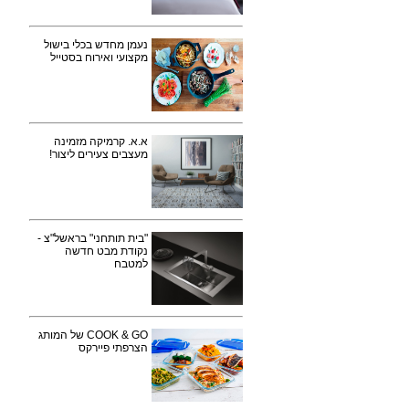
נעמן מחדש בכלי בישול
מקצועי ואירוח בסטייל
א.א. קרמיקה מזמינה
מעצבים צעירים ליצור!
"בית תותחני" בראשל"צ -
נקודת מבט חדשה
למטבח
COOK & GO של המותג
הצרפתי פיירקס