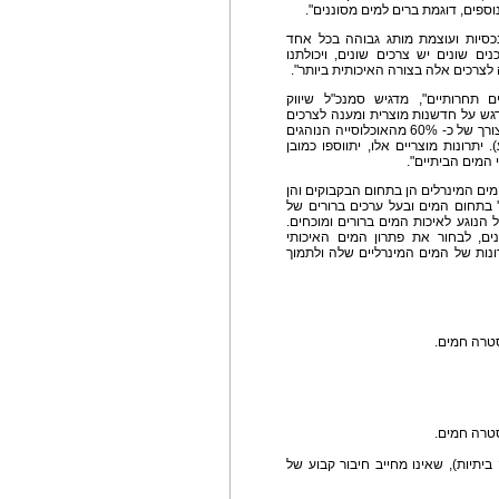
ספים, דוגמת ברים למים מסוננים".
כסיות ועוצמת מותג גבוהה בכל אחד
ים שונים יש צרכים שונים, ויכולתנו
לצרכים אלה בצורה האיכותית ביותר".
לצרכנים מחירים תחרותיים", מדגיש סמנכ"ל שיווק
 דגש על חדשנות מוצרית ומענה לצרכים
של הצרכנים. כך למשל עדן Pure סודה, ייתן מענה לצורך של כ- 60% מהאוכלוסייה הנוהגים
שבוע). יתרונות מוצריים אלו, יתווספו כמובן
י המים הביתיים".
המים המינרלים הן בתחום הבקבוקים והן
' בתחום המים ובעל ערכים ברורים של
היתרונות שלו בכל הנוגע לאיכות המים ברורים ומוכחים.
ם, לבחור את פתרון המים האיכותי
נות של המים המינרליים שלה ולתמוך
סטרה חמים.
סטרה חמים.
ביתיות), שאינו מחייב חיבור קבוע של