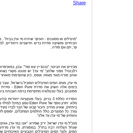
Share
"מינרלים או מסוננים - העיקר שיהיה מי עדן בבית".. 
הביתיים ומשיקה סדרת ברים חדשניים וייחודיים, למ
קר, חם וגם סודה..
מכירים את הביטוי: "נכנס יין יצא סוד". ובכן, בפארפרז
רלבנטי? מפני שלחב' 'מי עדן' יש פטנט מקורי (שהוא
אוהב סודה מאד מוגזת. אופס.. כיון שהקדמתי מאוחר
מי עדן, מותג המים המינרלים המוביל בישראל, עובר 
בימים אלה השיק א
מסוננים, בעלי טכנולוגיה מתקדמת ברמה הגבוהה ביות
הסדרה כוללת 3 ברים, בעלי פונקציות ייחו
מלא. יתרון נוסף של Eden Pure
ביתיות), שאינו מחייב חיבור קבוע של הבר לברז (וקי
צורך. כל המוצרים, כולל החלפים המתכלים, יסופקו ל
והוותיק של 'מי עדן עד אליך'.
מנכ"ל מי עדן ישראל, יריב שפירא: "אנו במי עדן, גא
שנחל הצלחה רבה בחו"ל. במסגרתו, מי עדן מרחיבה
המים, ולצד המים המינרלים הטבעיים האיכותיים של