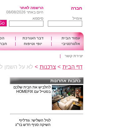
חברה
הרשמה לאתר
היום באתר 08/08/2026
אימייל
סיסמא
עמוד הבית
|
דבר העורכת
|
הכו
אלטרנטיבי
|
יופי וטיפוח
|
חברה
יצירת קשר
|
דף הבית
>
צרכנות
>
לא על השמן לב
כתבות אחרונות
להלביש את הבית שלכם
בסטייל עם HOMEFIX
לגיל השלישי: גודלייף
השיקה סניף חדש בר"ג