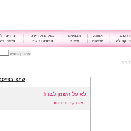
ח הנשי
|
אופנה
|
מבצעים
|
עסקים וקריירה
|
הורים ויל
 וקהילה
|
חדשות
|
עיצוב
|
ספורט וכושר
|
תזונה ודי
ארכיון / חפש
דו!
שתפו בפייסב
לא על השמן לבדו!
מאת: קובי טיריפינטו