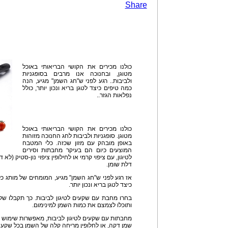
Share
כולנו מכירים את הקושי הבריאותי באוכל
מטוגן, ובחנוכה אנו מרבים בסופגניות
ולביבות.. רגע לפני ש"חג השמן" מגיע, הנה
כמה טיפים כיצד לטגן בריא ונכון יותר, כולל
נפלאות הגזר..
כולנו מכירים את הקושי הבריאותי באוכל
מטוגן. סופגניות ולביבות לחג החנוכה מזוהות
באופן מובהק עם מזון שכזה. כלי המטבח
המוצעים כיום הם בעיקר מחבתות וסירים
לטיגון, עם ציפוי קרמי או לחילופין ציפוי נון-סטיק (
דלת שומן.
אז רגע לפני ש"חג השמן" מגיע, המומחים של מותג כל
כיצד לטגן בריא ונכון יותר.
בחרו מחבת עם שקעים לטיגון לביבות. כך תקבלו ש
ותוכלו לצמצם את כמות השמן למינימום.
מחבתות עם שקעים לטיגון לביבות, מאפשרות שימוש 
שמן דקה, או לחלופין מריחה קלה של השמן בכל שקע ו