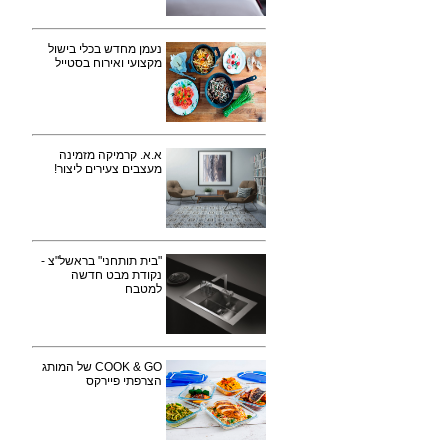
נעמן מחדש בכלי בישול
מקצועי ואירוח בסטייל
א.א. קרמיקה מזמינה
מעצבים צעירים ליצור!
"בית תותחני" בראשל"צ -
נקודת מבט חדשה
למטבח
COOK & GO של המותג
הצרפתי פיירקס