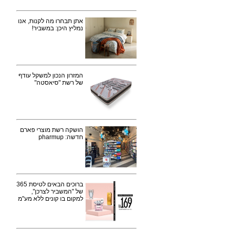
אתן תבחרו מה לקנות, אנו
נמליץ היכן: במשביר!
המזרון הנכון למשקל עודף
של רשת "סיאסטה"
הושקה רשת מוצרי פארם
חדשה: pharmup
ברוכים הבאים לטיסת 365
של "המשביר לצרכן",
למקום בו קונים ללא מע"מ