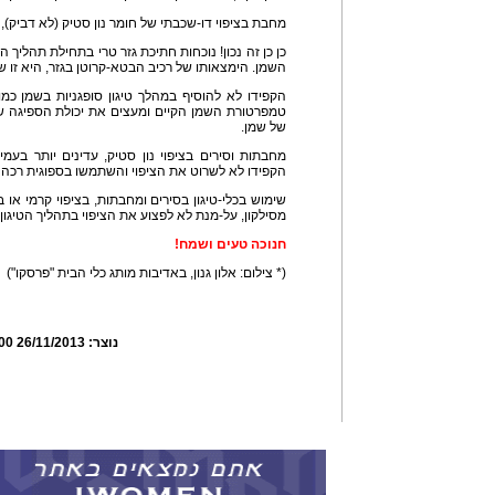
מחבת בציפוי דו-שכבתי של חומר נון סטיק (לא דביק), י
כן כן זה נכון! נוכחות חתיכת גזר טרי בתחילת תהליך
השמן. הימצאותו של רכיב הבטא-קרוטן בגזר, היא זו ש
הקפידו לא להוסיף במהלך טיגון סופגניות בשמן כ
טמפרטורת השמן הקיים ומעצים את יכולת הספיגה של
של שמן.
מחבתות וסירים בציפוי נון סטיק, עדינים יותר בעמיד
הקפידו לא לשרוט את הציפוי והשתמשו בספוגית רכה ל
שימוש בכלי-טיגון בסירים ומחבתות, בציפוי קרמי או ב
מסילקון, על-מנת לא לפצוע את הציפוי בתהליך הטיגון.
חנוכה טעים ושמח!
(* צילום: אלון גנון, באדיבות מותג כלי הבית "פרסקו")
נוצר:
26/11/2013 10:08:00