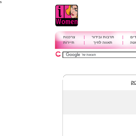
s
דים
|
תרבות ובידור
|
צרכנות
אטה
|
תאווה לחיך
|
תיירות
וק