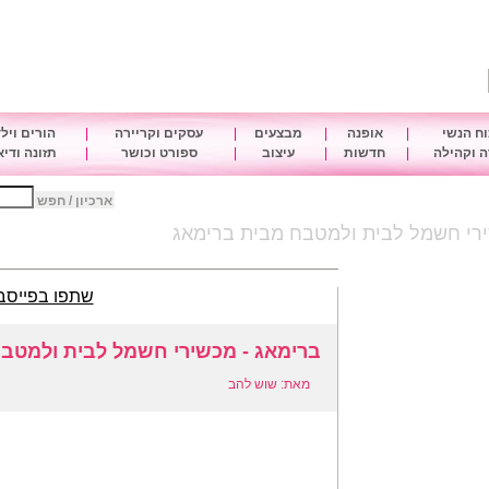
ח הנשי
|
אופנה
|
מבצעים
|
עסקים וקריירה
|
הורים ויל
 וקהילה
|
חדשות
|
עיצוב
|
ספורט וכושר
|
תזונה ודי
ארכיון / חפש
ירי חשמל לבית ולמטבח מבית ברימאג
שתפו בפייסב
ברימאג - מכשירי חשמל לבית ולמטב
מאת: שוש להב