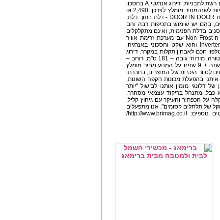
אפייה מצופות אמייל, אחת מהן עמוקה במיוחד וכן עם רשת לתבניות. דירוג אנרגטי A בחסכון
באנרגיה. התנור בצבע נירוסטה משולב בשחור. אחריות לשנהמחיר מומלץ לצרכן: 2,490 ₪
מקרר LG 4 דלתות GR-J910DID המקרר בנוי בשיטת DOOR IN DOOR - דלת בתוך דלת,
ם, בהם יש שימוש בתכיפות רבה והם
נים בדלת הפנימית, ואינם מתקלקלים
עקב פתיחה רבה של המקרר. המקרר עובד בשיטת ה-Non Frost עם מערכת זרימת אוויר
אחידה. מדחס המקרר הינו Inverter Linear Compressor והוא שקט וחסכוני באנרגיה.
כת משולבת עם טלפון חכם לאבחון תקלות במקרר. דירוג
אנרגטי של המקרר – B. מגיע בגוון נירוסטה עם טקסטורה. מידות: גובה – 181 ס"מ, רוחב –
91.2 ס"מ, עומק – 91.5 ס"מ. המקרר עם אחריות לשנה + 9 שנים על המנוע.מחיר מומלץ
:אנו יוצאים לסיור היכרות של המוצרים, בחברתו
 איתנו בהפעלת מכונות הקפה השונות,
ל דלונגי מזמין אותנו לבישול "יותר
א כבל, מתנהל בריקוד עצמאי מסחרר.
ה על הכפתור והעיקר עם גיהוץ קליל.
וקל של תלתלים קסומים". אנו מתפעלים
ומתלהבים. מזמן החיים לא ניראו יותר קלים..לפרטים נוספים: http://www.brimag.co.il/