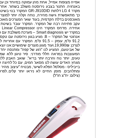
כך מתאפשרת גישה מהירה, נוחה וקלה יותר למוצרי
מאוכסנים בדלת הקדמית, בעוד שאר המצרכים מאוכס
במקרר יש Smart diagnosis – מער
לצרכן: 19,990₪.ועוד מגוון מוצרים שימושיים
של אבינועם, המציע לנו "רגע של קפה" ומתנסה יחד
המעוצבות במראה חללי מודרני. סיר טיגון ללא שמן ש
טעים, יותר נוח והרבה יותר בריא". שואב האבק לל
מגהץ האדים עושה לנו מסאג' חמים, עם כל לחיצה קל
בייביליס - מסלסל הפלא לשיער, מבטיח "עיצוב מהיר 
(צילום: יח"צ חו"ל)