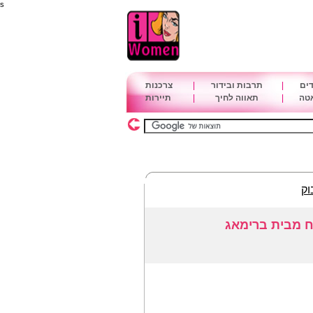
s
דים
|
תרבות ובידור
|
צרכנות
אטה
|
תאווה לחיך
|
תיירות
וק
ח מבית ברימאג