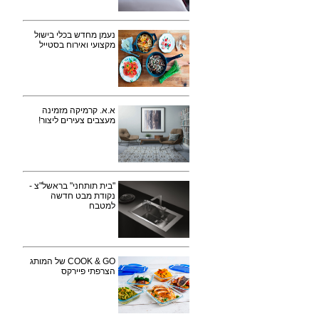
נעמן מחדש בכלי בישול
מקצועי ואירוח בסטייל
א.א. קרמיקה מזמינה
מעצבים צעירים ליצור!
"בית תותחני" בראשל"צ -
נקודת מבט חדשה
למטבח
COOK & GO של המותג
הצרפתי פיירקס