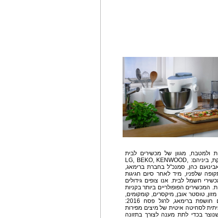
 ולמטבח, מגוון של מכשירים לבית
ולמטבח, ממיטב המותגים אותם היא מייבאת ומשווקת, ביניהם: LG, BEKO, KENWOOD,
HOOVER, DeLonghi, BR, ועוד. אבינועם כהן, סמנכ"ל בחברת ברימאג,
התקופה שלפניו, מיד לאחר סיום חגיגות
שירי חשמל לבית. אנו צופים גידולים
 המכשירים הפופולריים ביותר בקניות
ן, טוסטר אובן, מיקסרים, קומקומים,
תנורי אפייה ואחרים".בין המוצרים החדשים, אותם חושפת ברימאג, לרגל פסח 2016:
KENWOOD PURE JUI מכונה ביתית לסחיטה איטית של מיצים מפירות
וצר בכדי לתת מענה לצורך בתזונה