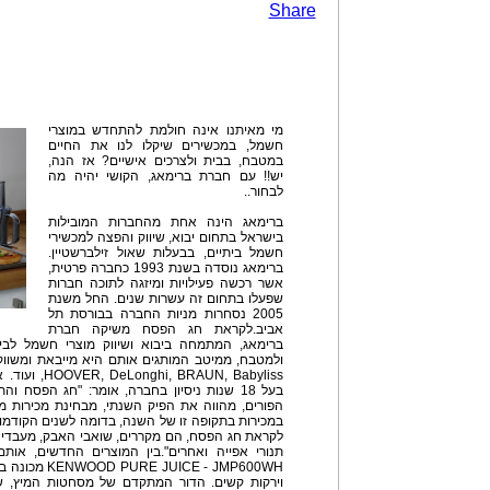
Share
מי מאיתנו אינה חולמת להתחדש במוצרי
חשמל, במכשירים שיקלו לנו את החיים
במטבח, בבית ולצרכים אישיים? אז הנה,
יש!! עם חברת ברימאג, הקושי יהיה מה
לבחור..
ברימאג הינה אחת מהחברות המובילות
בישראל בתחום יבוא, שיווק והפצה למכשירי
חשמל ביתיים, בבעלות שאול זילברשטיין.
ברימאג נוסדה בשנת 1993 כחברה פרטית,
אשר רכשה פעילויות ומיזגה לתוכה חברות
שפעלו בתחום זה עשרות שנים. החל משנת
2005 נסחרות מניות החברה בבורסת תל
אביב.לקראת חג הפסח משיקה חברת
ברימאג, המתמחה ביבוא ושיווק מוצרי חשמל לבית
AUN, Babyliss
בעל 18 שנות ניסיון בחברה, אומר: "חג הפסח ו
הפורים, מהווה את הפיק השנתי, מבחינת מכירות מכ
במכירות בתקופה זו של השנה, בדומה לשנים הקודמות.
לקראת חג הפסח, הם מקררים, שואבי האבק, מעבדי מזו
CE - JMP600WH
וירקות קשים. הדור המתקדם של מסחטות המיץ, שנ