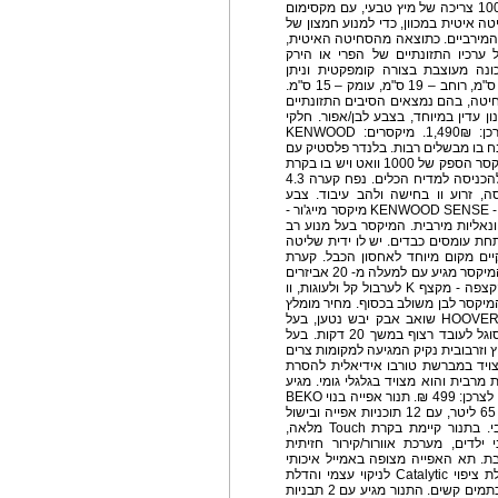
בריאה, המשלבת את מרב משאבי הטבע ודוגל ב-100% צריכה של מיץ טבעי, עם מקסימום
ה איטית במכוון, כדי למנוע חמצון של
 המירביים. כתוצאה מהסחיטה האיטית,
 מהמיץ ולשמור על ערכיו התזונתיים של הפרי או הירק
נה מעוצבת בצורה קומפקטית וניתן
להציבה על משטח השיש במטבח הביתי. גובה – 41 ס"מ, רוחב – 19 ס"מ, עומק – 15 ס"מ.
ף שאריות מהסחיטה, בהם נמצאים הסיבים התזונתיים
חד כפול לסינון עדין במיוחד, בצבע לבן/אפור. חלקי
המכונה ניתנים לשטיפה במדיח. מחיר מומלץ לצרכן: 1,490₪. מיקסרים: KENWOOD
מיועד למטבח בו מבשלים רבות. בלנדר פלסטיק עם
דיסקיות פלדת אל חלד, בעל מבנה צר וקומפקטי. למיקסר הספק של 1000 וואט ויש בו בקרת
מהירות אלקטרונית. קערת המיקסר מנירוסטה וניתן להכניסה למדיח הכלים. נפח קערה 4.3
, זרוע וו בחישה ולהב עיבוד. צבע
המיקסר לבן. מחיר מומלץ לצרכן: 1,290₪.KENWOOD SENSE - KLV6000 מיקסר מייג'ור -
נאליות מירבית. המיקסר בעל מנוע רב
אפילו תחת עומסים כבדים. יש לו ידית שליטה
ים מקום מיוחד לאחסון הכבל. קערת
המיקסר מנירוסטה והינה גדולה במיוחד - 6.7 ליטר. המיקסר מגיע עם למעלה מ- 20 אביזרים
המקלים על העבודה, ביניהם 3 אביזרים איכותיים להקצפה - מקצף K לערבול קל ולעוגות, וו
מיקסר לבן משולב בכסוף. מחיר מומלץ
לצרכן: 2,490₪. שואב אבק יבש נטען HOOVER SM156DP שואב אבק יבש נטען, בעל
עוצמה חזקה של 15.6 W, המיועד לשימוש ביתי. מסוגל לעובד רצוף במשך 20 דקות. בעל
יכל 0.2 ליטר, פילטר רחיץ וזרבובית נקיק המגיעה למקומות צרים
ויד במברשת טורבו אידיאלית להסרת
מרבית והוא מצויד בגלגלי גומי. מגיע
בגוון לבן/אדום. למכשיר יש שנה אחריות. מחיר מומלץ לצרכן: 499 ₪. תנור אפייה בנוי BEKO
דגם XMS 25400 BIM בעל נפח תא אפייה גדול של 65 ליטר, עם 12 תוכניות אפייה ובישול
מגוונות - "Multifunction". התנור בעל טורבו אקטיבי. בתנור קיימת בקרת Touch מלאה,
לדים, מערכת אוורור/קירור חזיתית
בת. תא האפייה מצופה באמייל איכותי
המקל ביותר על מלאכת הניקוי, הדופן האחורית בעלת ציפוי Catalytic לניקוי עצמי והדלת
מצופה בציפוי מיוחד - Nano coated לניקוי הדלת מכתמים קשים. התנור מגיע עם 2 תבניות