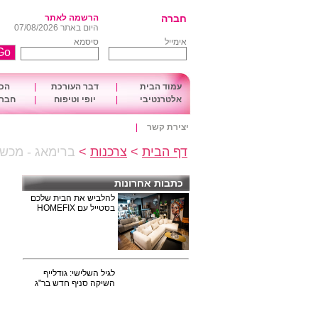
חברה
הרשמה לאתר
היום באתר 07/08/2026
אימייל
סיסמא
עמוד הבית
|
דבר העורכת
|
הכו
אלטרנטיבי
|
יופי וטיפוח
|
חברה
יצירת קשר
|
דף הבית
>
צרכנות
>
ברימאג - מכש
כתבות אחרונות
להלביש את הבית שלכם
בסטייל עם HOMEFIX
לגיל השלישי: גודלייף
השיקה סניף חדש בר"ג