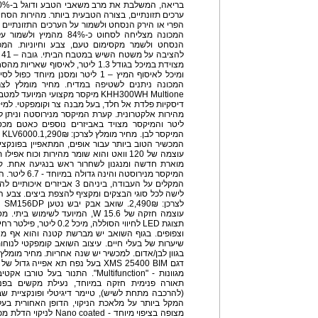
ערכים תזונתיים, בצורה הטבעית ביותר. מהירות הסחיט
הפרי או הירק הנסחט ולשמור על הערכים התזונתיים
המכונה מצליחה לסחוט כ-84%
הנסחט ולשמר מקסימום טעם, צבע וחיוניות. המכו
מצוידת במיכל בגודל 1.3 ליטר, לאיסו
ומיכל לאיסוף המיץ – 1 ליטר ומסנן מיו
KHH300WH Multione מיקסר מקצועי ה
ליטר והמיקסר מצויד באביזרים נוספים כאטם מכסה
המכשיר הטוב ביותר עבור אופים, המתאפיין בפונקציו
עוצמה של 120 וואט והוא שומר מהירות וכוח 
מוארת חדשה ומנגנון לשחרור ראש בנגיעה אחת. קי
לישה לכל סוגי הבצקים ומקציף להצפת ביצים. צבע ה
תצוגת LED לחיווי הסוללה, מ
וצפופים. בגוף השואב יש מברשת קטנה והוא אף מצ
שיערות של בעלי חיים. עיצוב השואב קומפקטי לנוחות 
תאורה פנימית חזקה במיוחד, נעילת מקשים בפני י
(להרכבה מתחת לשיש), טיימר דיגיטלי ופונקציית ש