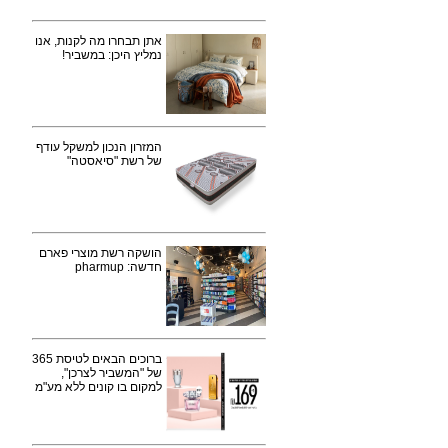
אתן תבחרו מה לקנות, אנו
נמליץ היכן: במשביר!
המזרון הנכון למשקל עודף
של רשת "סיאסטה"
הושקה רשת מוצרי פארם
חדשה: pharmup
ברוכים הבאים לטיסת 365
של "המשביר לצרכן",
למקום בו קונים ללא מע"מ