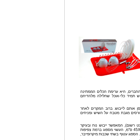
חברים, היא ערימת הכלים הממתינה
יש תמיד כלי-אוכל שחלילה מלהדיחם
 אותם לייבוש. ברוב המקרים לאחר
רסים מגבת מטבח על השיש ומניחים
פטנט רשום), המאפשר ייבוש נוח ובעיקר
מסודר של הכלים. הוא כולל מצע ייבוש גדול של 45X40 ס"מ, העשוי מספוג ברמת צפיפות
 ספיגת נוזלים של עד פי 5 ממשקלו. הספוג עטוף בשתי שכבות מיקרופייבר,