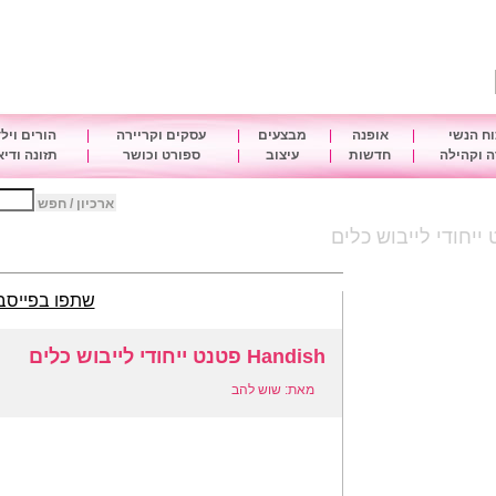
ח הנשי
|
אופנה
|
מבצעים
|
עסקים וקריירה
|
הורים ויל
 וקהילה
|
חדשות
|
עיצוב
|
ספורט וכושר
|
תזונה ודי
ארכיון / חפש
שתפו בפייסב
Handish פטנט ייחודי לייבוש כלים
מאת: שוש להב