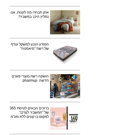
אתן תבחרו מה לקנות, אנו
נמליץ היכן: במשביר!
המזרון הנכון למשקל עודף
של רשת "סיאסטה"
הושקה רשת מוצרי פארם
חדשה: pharmup
ברוכים הבאים לטיסת 365
של "המשביר לצרכן",
למקום בו קונים ללא מע"מ