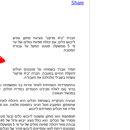
Share
חברת "בי4 מרקט" מציעה מתקן גמיש
לייבוש כלים, עם יכולת ספיגת נוזלים של עד
פי 5 ממשקלו. פטנט המקל על עבודת
המטבח.
תמיד אברך בשמחה על פטנטים יעילים
להקלת החיים במטבח. חברת "בי4 מרקט"
עשתה בשבילי (ולכולנו) את העבודה..
ההתמודדות האמיתית לאחר אירוח בני המשפחה וה
בכיור (גם לאלה מבינינו הנעזרים במדיח הכלים, 
במכשיר הגאוני).
הבעיה העיקרית בשטיפת הכלים היא היכולת לאחסן
שהמתקן המקובע מעל הכיור בתפוסה מלאה, אנו פו
עליה את הכלים המודחים לייבוש.
Handish הוא מתקן ומשטח לייבוש כלים (בעל 
גבוהה מאד ויכולת
המונעים ריחות לוואי ומסייעים לייבוש מהיר של הכלים.