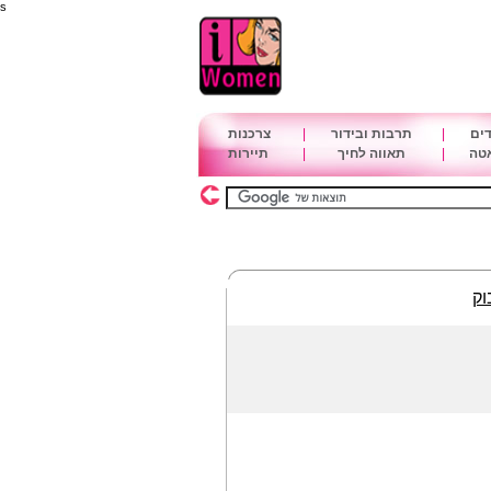
s
דים
|
תרבות ובידור
|
צרכנות
אטה
|
תאווה לחיך
|
תיירות
וק