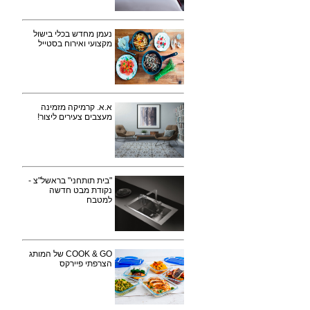
נעמן מחדש בכלי בישול
מקצועי ואירוח בסטייל
א.א. קרמיקה מזמינה
מעצבים צעירים ליצור!
"בית תותחני" בראשל"צ -
נקודת מבט חדשה
למטבח
COOK & GO של המותג
הצרפתי פיירקס