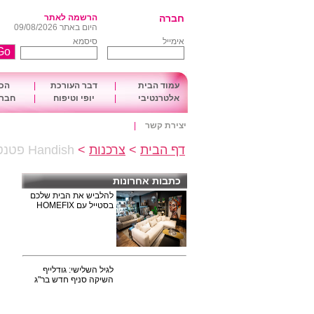
חברה
הרשמה לאתר
היום באתר 09/08/2026
אימייל
סיסמא
עמוד הבית
|
דבר העורכת
|
הכו
אלטרנטיבי
|
יופי וטיפוח
|
חברה
יצירת קשר
|
דף הבית
>
צרכנות
>
Handish פטנט ייחודי לייבוש כלים
כתבות אחרונות
להלביש את הבית שלכם
בסטייל עם HOMEFIX
לגיל השלישי: גודלייף
השיקה סניף חדש בר"ג