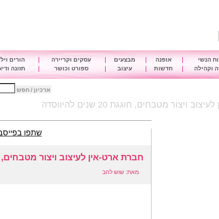
ח הנשי
|
אופנה
|
מבצעים
|
עסקים וקריירה
|
הורים ויל
 וקהילה
|
חדשות
|
עיצוב
|
ספורט וכושר
|
תזונה ודי
ארכיון / חפש
ב ויצור מטבחים, חוגגת 20 שנים להיווסדה
שתפו בפייסב
חברת ארט-אין לעיצוב ויצור מטבחים, חוגגת 20 שנים
מאת: שוש להב