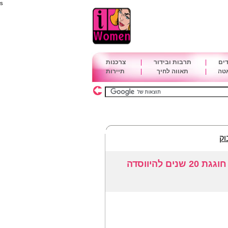
s
דים
|
תרבות ובידור
|
צרכנות
אטה
|
תאווה לחיך
|
תיירות
וק
 להיווסדה