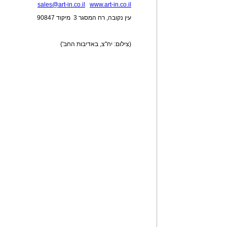
sales@art-in.co.il
www.art-in.co.il
עין נקובה, רח המסגר 3 מיקוד 90847
(צילום: יח"צ, באדיבות החב')