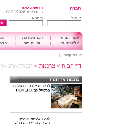
חברה
הרשמה לאתר
היום באתר 08/08/2026
אימייל
סיסמא
עמוד הבית
|
דבר העורכת
|
הכו
אלטרנטיבי
|
יופי וטיפוח
|
חברה
יצירת קשר
|
דף הבית
>
צרכנות
>
חברת ארט-אין לעיצו
כתבות אחרונות
להלביש את הבית שלכם
בסטייל עם HOMEFIX
לגיל השלישי: גודלייף
השיקה סניף חדש בר"ג