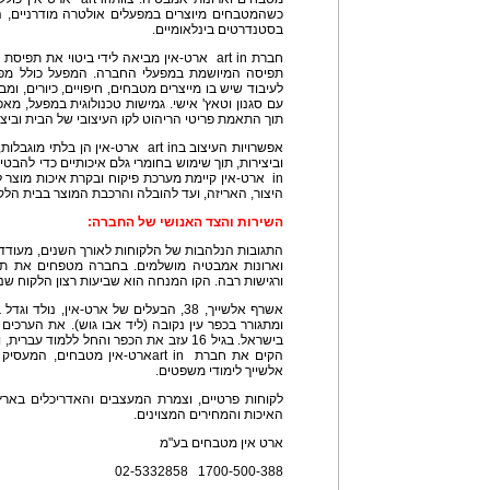
כשהמטבחים מיוצרים במפעלים אולטרה מודרניים, 
בסטנדרטים בינלאומיים.
חברת art in ארט-אין מביאה לידי ביטוי את תפ
תפיסה המיושמת במפעלי החברה. המפעל כולל מפע
לעיבוד שיש בו מייצרים מטבחים, חיפויים, כיורים, ומב
עם סגנון וטאץ' אישי. גמישות טכנולוגית במפעל, מ
תוך התאמת פריטי הריהוט לקו העיצובי של הבית וביצ
אפשרויות העיצוב בart in ארט-אין הן 
in ארט-אין קיימת מערכת פיקוח ובקרת איכות מוצר 
היצור, האריזה, ועד להובלה והרכבת המוצר בבית הלק
השירות והצד האנושי של החברה:
התגובות הנלהבות של הלקוחות לאורך השנים, מעודד
וארונות אמבטיה מושלמים. בחברה מטפחים את תחו
ורגישות רבה. הקו המנחה הוא שביעות רצון הלקוח ש
ומתגורר בכפר עין נקובה (ליד אבו גוש). את הערכים ל
אלשייך לימודי משפטים.
לקוחות פרטיים, וצמרת המעצבים והאדריכלים בארץ,
האיכות והמחירים המצוינים.
ארט אין מטבחים בע"מ
1700-500-388 02-5332858