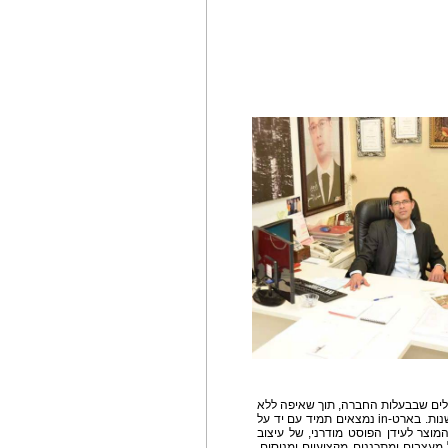
לים שבבעלות החברה, תוך שאיפה ללא
פשרות למצוינות בכל הקשור לטכנולוגיה, עיצוב, וחדשנות. בארט-in נמצאים תמיד עם יד על
וצר לעידן הפוסט מודרני, של עיצוב
צוותart in ארט-אין כולל מעצבים ומתכננים מקצועיים ומנוסים,