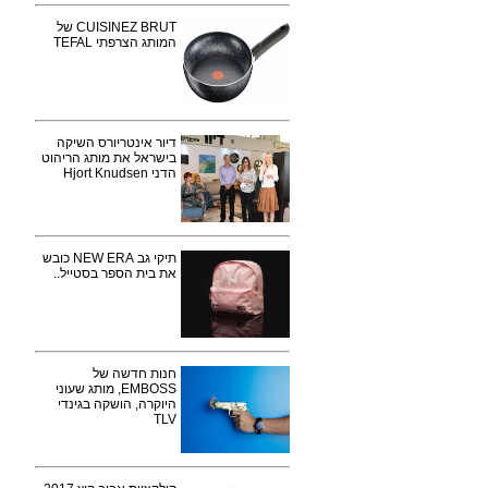
CUISINEZ BRUT של
המותג הצרפתי TEFAL
דיור אינטריורס השיקה
בישראל את מותג הריהוט
הדני Hjort Knudsen
תיקי גב NEW ERA כובש
את בית הספר בסטייל..
חנות חדשה של
EMBOSS, מותג שעוני
היוקרה, הושקה בגינדי
TLV