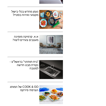
נעמן מחדש בכלי בישול
מקצועי ואירוח בסטייל
א.א. קרמיקה מזמינה
מעצבים צעירים ליצור!
"בית תותחני" בראשל"צ -
נקודת מבט חדשה
למטבח
COOK & GO של המותג
הצרפתי פיירקס