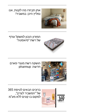
אתן תבחרו מה לקנות, אנו
נמליץ היכן: במשביר!
המזרון הנכון למשקל עודף
של רשת "סיאסטה"
הושקה רשת מוצרי פארם
חדשה: pharmup
ברוכים הבאים לטיסת 365
של "המשביר לצרכן",
למקום בו קונים ללא מע"מ