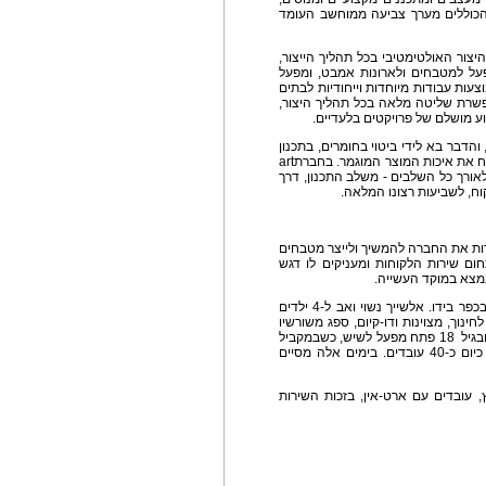
הכוללים מערך צביעה ממוחשב העומד
יסת היצור האולטימטיבי בכל תהליך הייצור,
ל למטבחים ולארונות אמבט, ומפעל
וצעות עבודות מיוחדות וייחודיות לבתים
אפשרת שליטה מלאה בכל תהליך היצור,
וע מושלם של פרויקטים בלעדיים.
בלתי מוגבלות, והדבר בא לידי ביטוי בחומרים, בתכנון
וביצירות, תוך שימוש בחומרי גלם איכותיים כדי להבטיח את איכות המוצר המוגמר. בחברתart
לאורך כל השלבים - משלב התכנון, דרך
וח, לשביעות רצונו המלאה.
ות את החברה להמשיך ולייצר מטבחים
ם שירות הלקוחות ומעניקים לו דגש
נמצא במוקד העשייה.
אשרף אלשייך, 38, הבעלים של ארט-אין, נולד וגדל בכפר בידו. אלשייך נשוי ואב ל-4 ילדים
חינוך, מצוינות ודו-קיום, ספג משורשיו
בישראל. בגיל 16 עזב את הכפר והחל ללמוד עברית, ובגיל 18 פתח מפעל לשיש, כשבמקביל
הקים את חברת art inארט-אין מטבחים, המעסיק כיום כ-40 עובדים. בימים אלה מסיים
 עובדים עם ארט-אין, בזכות השירות