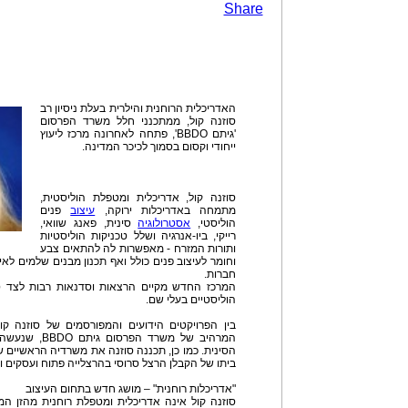
Share
האדריכלית הרוחנית והילרית בעלת ניסיון רב
סוזנה קול, ממתכנני חלל משרד הפרסום
'גיתם BBDO', פתחה לאחרונה מרכז ליעוץ
ייחודי וקסום בסמוך לכיכר המדינה.
סוזנה קול, אדריכלית ומטפלת הוליסטית,
מתמחה באדריכלות ירוקה,
עיצוב
פנים
הוליסטי,
אסטרולוגיה
סינית, פאנג שוואי,
רייקי, ביו-אנרגיה ושלל טכניקות הוליסטיות
ותורות המזרח - מאפשרות לה להתאים צבע
וחומר לעיצוב פנים כולל ואף תכנון מבנים שלמים לא
חברות.
המרכז החדש מקיים הרצאות וסדנאות רבות לצד טיפ
הוליסטיים בעלי שם.
בין הפרויקטים הידועים והמפורסמים של סוזנה 
המרהיב של משרד הפרסום גיתם BBDO, שנעשה על טהרת הפנג שואי וה
הסינית. כמו כן, תכננה סוזנה את משרדיה הראשיים של 
ביתו של הקבלן הרצל סרוסי בהרצלייה פתוח ועסקים וב
"אדריכלות רוחנית" – מושג חדש בתחום העיצוב
סוזנה קול אינה אדריכלית ומטפלת רוחנית מהזן המוכ