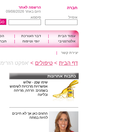
חברה
הרשמה לאתר
היום באתר 09/08/2026
אימייל
סיסמא
עמוד הבית
|
דבר העורכת
|
הכו
אלטרנטיבי
|
יופי וטיפוח
|
חברה
יצירת קשר
|
דף הבית
>
טיפולים
>
'אפקט הזרימה
כתבות אחרונות
שימו שֶמֶן - שלוש
אפשרויות מרכזיות לשימוש
בשמנים: הרחה, מריחה
ובליעה
החגים כאן אך לא חייבים
להיות במתח