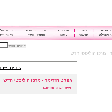
ח הנשי
|
אופנה
|
מבצעים
|
עסקים וקריירה
|
הורים ויל
 וקהילה
|
חדשות
|
עיצוב
|
ספורט וכושר
|
תזונה ודי
ארכיון / חפש
'- מרכז הוליסטי חדש
שתפו בפייסב
'אפקט הזרימה'- מרכז הוליסטי חדש
מאת: מערכת Iwomen