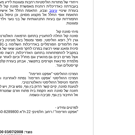
וייחודי של מתודות הוליסטיות רחבות ומגוונות לידע מע
בעבודתה כאדריכלית רוחנית מאפשרת סוזנה קול לל
בעזרת שינויי
עיצוב
וצבע, התאמת החלל אל אישיותו
התאמת אופי החלל אל מקצוע מסוים, וכן טיפול בבע
התמודדות עם בעיות התנהגותיות של בני נוער וילדי
ומגוונות.
מיהי סוזנה קול
סוזנה קול החלה להתעניין בתחום הרפואה האלטרנט
גורן ז"ל, רופא הוליסטי, סופר ומטפל בעל מוניטין 
את הלימודים הפורמליים באדריכלות השלימה ב-1991. את השכלתה בתחום
סינית ופאנג שאוי רכשה במרכז לחקר פאנג שאוי של ג'וז
במקביל להתפתחותה בתחום האדריכלות, רכשה סוז
אצל מורים רבים גם מהארץ וגם מחו"ל וכיום לאחר שנ
מלמדת סדנאות וקורסים בתקשור, אבחון בעזרת קלפי מ
קריסטלים ועוד.
המרכז ההוליסטי "אפקט הזרימה"
המרכז ההוליסטי 'אפקט הזרימה' נפתח לאחרונה ומ
תחומי הטיפול ההוליסטי והאלטרנטיבי.
לטענת סוזנה, קיים קשר הדוק בין גוף, נפש ובית, ויש
חזונה של סוזנה הוא הקמת בית פתוח וזורם שמטרת
אל החיבור בין גוף, סביבה ונשמה.
לפרטים ומידע -
"אפקט הזרימה" / רחוב הלסינקי 22 ת"א 050-8289800
נוצר:
03/07/2008 08:02:00