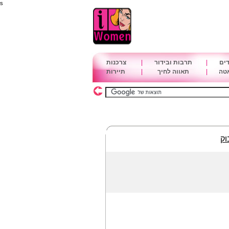
s
דים
|
תרבות ובידור
|
צרכנות
אטה
|
תאווה לחיך
|
תיירות
וק