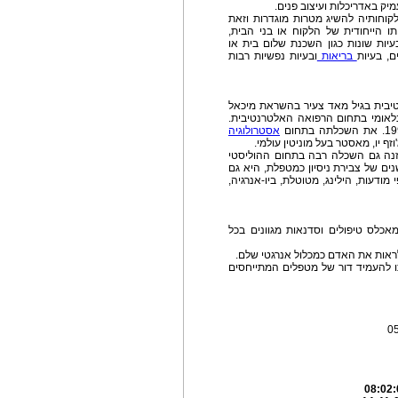
מיק באדריכלות ועיצוב פנים.
קוחותיה להשיג מטרות מוגדרות וזאת
 הייחודית של הלקוח או בני הבית,
יות שונות כגון השכנת שלום בית או
ם, בעיות
בריאות
ובעיות נפשיות רבות
יבית בגיל מאד צעיר בהשראת מיכאל
בינלאומי בתחום הרפואה האלטרנטיבית.
אסטרולוגיה
ף יו, מאסטר בעל מוניטין עולמי.
נה גם השכלה רבה בתחום ההוליסטי
ים של צבירת ניסיון כמטפלת, היא גם
ודעות, הילינג, מטוטלת, ביו-אנרגיה,
אכלס טיפולים וסדנאות מגוונים בכל
 לראות את האדם כמכלול אנרגטי שלם.
ו להעמיד דור של מטפלים המתייחסים