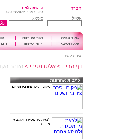
חברה
הרשמה לאתר
היום באתר 08/08/2026
אימייל
סיסמא
עמוד הבית
|
דבר העורכת
|
הכו
אלטרנטיבי
|
יופי וטיפוח
|
חברה
יצירת קשר
|
דף הבית
>
אלטרנטיבי
>
הזוהר הקד
כתבות אחרונות
מקום : כיכר ציון בירושלים
לצאת מהמסגרת ולמצוא
אחרת