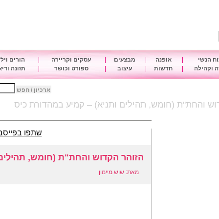
ח הנשי
|
אופנה
|
מבצעים
|
עסקים וקריירה
|
הורים ויל
 וקהילה
|
חדשות
|
עיצוב
|
ספורט וכושר
|
תזונה ודי
ארכיון / חפש
וש והחת"ת (חומש, תהילים ותניא) – קמיע במהדורת כיס
שתפו בפייסב
הזוהר הקדוש והחת"ת (חומש, תהילים 
מאת: שוש מיימון