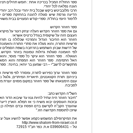
ספר החת''ת המכיל בכריכה אחת : חומש תהילים תניא ו
הגנה נפלאה לכל יהודי.
הרבי מלובביטש ביקש שבכל בית יהודי ובכל רכב יהוד
הדיעה גורסת שיש סגולה להגנה בהחזקת ספרים קד
ללימוד היומי בחת"ת. ספרי-קודש המצויים בבית משווים
ספר הזוהר הקדוש
גם את ספר הזוהר הקדוש העלה יצחק רוטר על מיקרו
העצום הזה על שיקופית בגודל כרטיס אשראי.
הזוהר הוא החיבור הגדול והמרכזי שכלולה בו תורת
פרשיות התורה, והוא מגלה את סתרי התורה והאמונה 
של דרשות שבהן השתמש בהרחבה בשפת הסמלים של
לפי האמונה סגולות גדולות טמונות בזוהר הקדוש.
הגאולה . ספר הזוהר הוא עיקר כל ספרי מוסר, וה
האל התמימה. ספר הזוהר הוא המפתח והוא הסוגר.
מתקשרים לרשב"י – רבי שמעון בר יוחאי, בחינת : ספ
ספר הזוהר ערוך כפירוש לתורה, ומסודר לפי פרשיות ה
ביניהם: תורת הקוואנטים, תיאורית המיתרים, גלגול נ
עצם הימצאותו של ספר הזוהר במקום מסוים יוצרת מע
לסביבה.
השל"ה הקדוש כתב:
"חיבור הזוהר היה עתיד להיות גנוז עד שיבוא הדור ה
ובזכות העוסקים יבוא משיח כי אז תמלא הארץ דיעה
שהוצרך הקב"ה לקדשם בדם הפסח ובדם המילה כן ה
שיזכו לתוספת הקדושה הזו."
את המיקרופילם המשמש כקמע אפשר להשיג אצל יצחק רוטרttp://www.770.mn
http://www.shalom-from-israel.co.il
טל – 039606431 א.ת. כפר חב"ד 72915