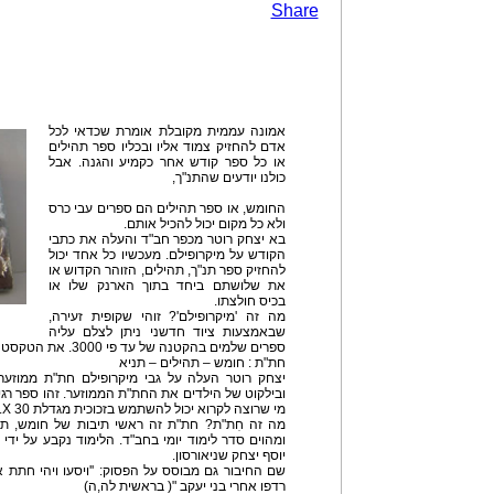
Share
אמונה עממית מקובלת אומרת שכדאי לכל
אדם להחזיק צמוד אליו ובכליו ספר תהילים
או כל ספר קודש אחר כקמיע והגנה. אבל
כולנו יודעים שהתנ"ך,
החומש, או ספר תהילים הם ספרים עבי כרס
ולא כל מקום יכול להכיל אותם.
בא יצחק רוטר מכפר חב"ד והעלה את כתבי
הקודש על מיקרופילם. מעכשיו כל אחד יכול
להחזיק ספר תנ"ך, תהילים, הזוהר הקדוש או
את שלושתם ביחד בתוך הארנק שלו או
בכיס חולצתו.
מה זה 'מיקרופילם'? זוהי שקופית זעירה,
שבאמצעות ציוד חדשני ניתן לצלם עליה
ספרים שלמים בהקטנה של עד פי 3000. את הטקסט ניתן לקרוא בבירור בזכוכית מגדלת.
חת"ת : חומש – תהילים – תניא
יצחק רוטר העלה על גבי מיקרופילם חת"ת ממוזער
ובילקוט של הילדים את החת"ת הממוזער. זהו ספר רגיל
מי שרוצה לקרוא יכול להשתמש בזכוכית מגדלת 30 X.
מה זה חִת"ת? חת"ת זה ראשי תיבות של חומש, תה
ומהוים סדר לימוד יומי בחב"ד. הלימוד נקבע על ידי
יוסף יצחק שניאורסון.
שם החיבור גם מבוסס על הפסוק: ''ויסעו ויהי חתת
רדפו אחרי בני יעקב "( בראשית לה,ה)