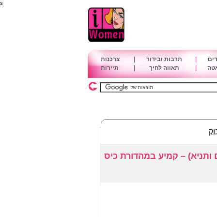
s
דים
|
תרבות ובידור
|
צרכנות
אטה
|
תאווה לחיך
|
תיירות
וק
ותניא) – קמיע במהדורת כיס