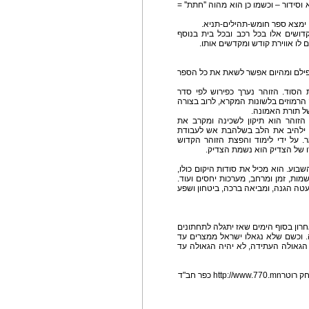
סידור – וכשמו כן הוא מהוה ''חתת'' =
י ימצא ספר חומש-תהילים-תניא.
ושים אלו בכל רכב ובכל בית בנוסף
 לו אווירת קודש ומקדשים אותו.
פילם ומהיום אפשר לשאת את כל הספר
 הסוד. הזוהר נערך כפירוש לפי סדר
הרמוזים בלשונות המקרא, לרוב בצורה
 תורת האמונה.
 הזוהר הוא תיקון לשכינה ומקרב את
וא ילהיב את הלב בשלהבת אש לעבודת
 על ידי לימוד והפצת הזוהר הקדוש
רו של הצדיק הוא נשמת הצדיק.
שבוע. הוא מכיל את סודות היקום כולו,
שמות, זמן ומרחב, מערכות יחסים ועוד.
טה הגנה, ומביאה ברכה, ביטחון ושפע
אחרון בסוף הימים שאז יתגלה לתחתונים
. וכשם שלא נגאלו ישראל ממצרים עד
גאולה העתידה, לא יהיה הגאולה עד
h כפר חב"ד