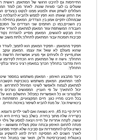
התייחסות גם להיבט הרגשי של המתאמן. ראשית המת
שעולים בו לגבי סוגיות שונות. לאחר מכן לומד ה
העלולים לשתק אותו ולמנוע ממנו לנקוט בצעדים המ
את החזון שאותו הוא חפץ לממש ולהביא להצלחה בחי
שבמהלכו יתקיים אמון בין הצדדים, המאמן בתחילת ה
בין השניים,כמו כן חותמים שני הצדדים על הס
העבודה המשותפת עוזר המאמן למתאמן להגדיר את 
היה מבקש להגשים, המאמן מסייע להגדרת נקודות
סביבות תומכות עבור המתאמן לתהליך,ולתת משוב שו
תפקיד מהמאמן - תפקיד המאמן הוא לתמוך, לעודד ו
שהוא מעולם לא שאל את עצמו .המאמן עוקב 
אותו,מייעץ לו ולעיתים אף מציע אפשרויות חדשות 
התהליך. גישה זו של המתאמן היא הכחית לקידומו 
היות ומדובר בתהליך הכרוך במאמץ רציני ביותר ובל
התהליך.
כיצד מתבצע האימון - המאמן משתמש במספר שיטו
לפני המתאמן. המאמן משתמש בטכניקות הקשבה, שא
יכול להתארך על פי העניין. המפגשים נערכים פנ
אלקטרוני או כל האפשריות כמכלול. התשלום הוא על
בכל היבט מחייו כגון: חיים המקצועיים, התפתחות 
בינאישית וכו'. על מנת להביא לשיפור באיכות החיים.
דורית קיי בת 45, היא נשואה ואם לשני יל
בקריירה שלה מתוך בחירה. בשלב בוגר בחייה היא ה
עושה, לקחה אחריות על חייה ויצאה למסע של גילוי
פנתה לתחום האימון ובנתה עסק מצליח ומשגשג – כ
כשרון וכלים להתמודדות עם סביבה שלא תמיד מפרגנת
לאורך השנים לא הפסיקה דורית לרגע להשקיע ג
באנגלית (אוניברסיטת ת"א), תואר שני במנהל החינו