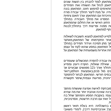
אמן לומד להבחין בין רגשות שונים
מתאמן לנהל את רגשותיו ואת הפחדים
תאימים למימוש חזונו. המתאמן בונה
יו. על מנת ליצור תהליך עבודה פורה
היכרות עם המתאמן עורך תאום ציפיות
כם המפרט את מהלך העבודה. במהלך
החזון האישי או את החלום שהמתאמן
 מפנה ופריצות דרך בתהליך,לבנות
תף למתאמן.
לסייע למתאמן למצוא תשובות לשאלות
אחר התקדמותו של המתאמן,מאתגר
תוך מתן תמיכה ועידוד תמידים במהלך
של המתאמן במסע שהוא לקח על עצמו
קיחת אחריות משמעותית של המתאמן על
ת עבודה להסרת המכשולים שעומדים
ילת שאלות, הוקרה וייעוץ ומסייע
למתאמן לצמוח ולאפשר לשינוי המיוחל להתרחש. התהליך אורך כ12 מפגשים שבועיים אך
ים מול פנים,באמצעות הטלפון,דואר
 בסיס חודשי. המתאמן לבחור להתמקד
רוחנית, מודעות עצמית,שיפור תקשורת
דים ודוגמא מובהקת לאישה אמיצה שעשתה מהפך
בינה שאינה אוהבת יותר את מה שהיא
 עצמי. בעקבות המסע והמהפך שחל בה
ל זאת עם הרבה חדשנות, אסרטיביות,
.
ם בהשכלתה: היא בעלת תואר ראשון
ך( אוניברסיטת דרבי), לימודי משאבי