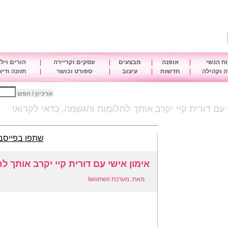
ח הנשי
|
אופנה
|
מבצעים
|
עסקים וקריירה
|
הורים ויל
 וקהילה
|
חדשות
|
עיצוב
|
ספורט וכושר
|
תזונה ודי
ארכיון / חפש
 עם דורית קיי יקרב אותך לחלומות והגשמה, כדאי לקרוא!
שתפו בפייסב
אימון אישי עם דורית קיי יקרב אותך ל
מאת: מערכת Iwomen