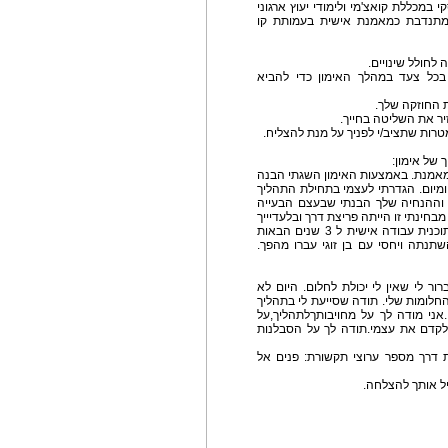
י במכללת קואצ'מי ולימודי יעוץ ארגוני
 ומתנדבת כמאמנת אישית בעמותת קו
בכל צעד במהלך האימון כדי להביא
 של אימון:
כמאמנת. באמצעות האימון השגתי הבנה
מיום. הגדרתי לעצמי בתחילת התהליך
י וההנחיה שלך הבנתי שבעצם הבעייה
בחינתי זו הייתה פריצת דרך ובלעדיייך
לא הייתי מגיעה לכך. כיום כתוצאה מהאימון, יש לי תוכנית עבודה אישית ל 3 שנים הבאות
נתה ויחסי עם בן זוגי עברו מהפך.
ר לי שאין לי יכולת לחלום. היום לא
חלומות שלי. תודה שסייעת לי בתהליך
אני מודה לך על מחויבותךלתהליך,על
 לקדם את עצמי.תודה לך על הסבלנות
ת דרך מספר ערוצי תקשורת: פנים אל
ל אותך להצלחה.