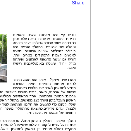
Share
דורית קיי היא מאמנת אישית ומאמנת
בכירים במסגרות ארגוניות. היא בעלת נסיון
רב בניהול צוותי עבודה גדולים ובעבר הקימה
וניהלה שני ארגונים. במהלך השנים היא
הובילה בהצלחה שינויים ארגוניים וסייעה
לאנשים לצמוח לתפקידים בכירים יותר.
דורית גם עושה סדנאות לארגונים ופיתחה
מודל ייחודי שעוסק באינטליגנציה רגשית
ואימון.
מהו בעצם אימון? - אימון הוא מושג המוכר
לרובנו מתחום הספורט. מאמן הספורט
מסייע למתאמן לשפר את יכולותיו באמצעות
שיטות של אבחנה, משוב ,בניית מטרות ריאליות והדג
גורמים: המאמן והמתאמן. אחד המאפיינים הבולטי
האימון מוגבל בזמן ואורך כ12 מפ
שעליו לנקוט כדי להגשים את חלומו. המתאמן לומד לי
ולבנות יעדים מדידים.כתוצאה מהתהליך משפר המת
החוזקה שלו ומשפר את איכות חייו.
תהליך האימון - תהליך האימון מחולל טרנספורמצי
אחריות על עצמו ולנקוט בפעולות שיסייעו לו להגשים 
מתקיים דיאלוג מתמיד בין המאמן למתאמן. דיאלו