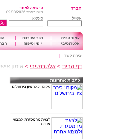
חברה
הרשמה לאתר
היום באתר 09/08/2026
אימייל
סיסמא
עמוד הבית
|
דבר העורכת
|
הכו
אלטרנטיבי
|
יופי וטיפוח
|
חברה
יצירת קשר
|
דף הבית
>
אלטרנטיבי
>
אימון אישי
כתבות אחרונות
מקום : כיכר ציון בירושלים
לצאת מהמסגרת ולמצוא
אחרת