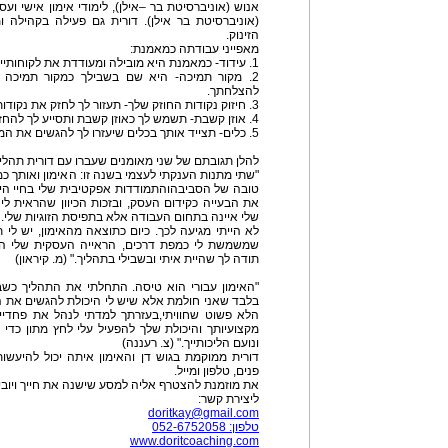
אנוש (אוניברסיטת בר –אילן), לימודי אימון אישי ועסק
(אוניברסיטת בר אילן). דורית גם פעילה בקהילה
הזינוק.
מאפייני עבודתה כמאמנת:
1. עידוד- כמאמנת היא מובילה ומעודדת את לקוחותייה לחולל שינויים.
2. מקור תמיכה- היא שם בשבילך כמקור תמיכה 
להצלחתך.
3. חיזוק נקודות החוזק שלך- תעזור לך לחזק את נקודות החוזקה שלך.
4. אוזן קשבת- תשמש לך כאוזן קשבת ותסייע לך להחזיר את השליטה בחייך.
5. כלים- תצייד אותך בכלים שיעזרו לך להגשים את המטרות שתציב/י לפניך על מנת להצליח.
להלן תגובתם של שני מאומנים שעברו עם דורית תהליך
"שתי מתנות הענקתי לעצמי בשנה זו: האימון ואותך 
טובה של הסביבהוהתמודדות אפקטיבית שלי בחיי היו
את הבעייה כקידום העסק, ובזכות הכיוון שהראית ל
שלי איינה בתחום העבודה אלא בתפיסת הזוגיות שלי. מ
שמשמשת לי כמפת דרכים, הראייה העסקית שלי השת
תודה לך שהיית איתי ובשבילי בתהליך." (מ. קיראון)
"האימון עבורי הוא טיסה. התחלתי את התהליך כשברו
בלבד שאני חולמת אלא שיש לי היכולת להגשים את ה
הלא פשוט שחוויתי,בעזרתך למדתי לנהל את פחדיי.
מקצועיותך והיכולת שלך להפעיל עלי לחץ מתון כדי
ונועם הליכותייך." (צ. רעננה)
דורית ממוקמת בגוש דן והאימון איתה יכול להיעשו
פנים, טלפון ומייל.
את מוזמנת להצטרף אליה למסע שישנה את חייך ויובי
ליצירת קשר:
doritkay@gmail.com
טלפון: 052-6752058
www.doritcoaching.com