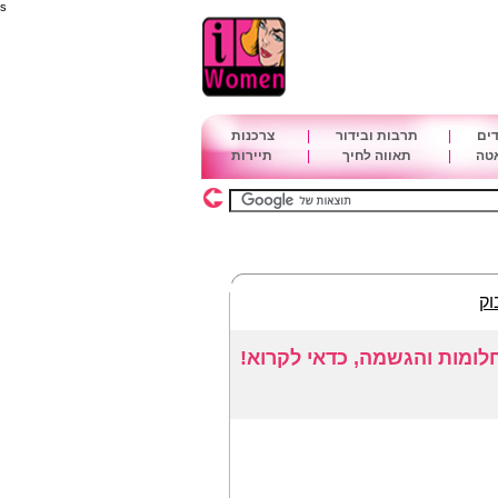
s
דים
|
תרבות ובידור
|
צרכנות
אטה
|
תאווה לחיך
|
תיירות
וק
חלומות והגשמה, כדאי לקרוא!