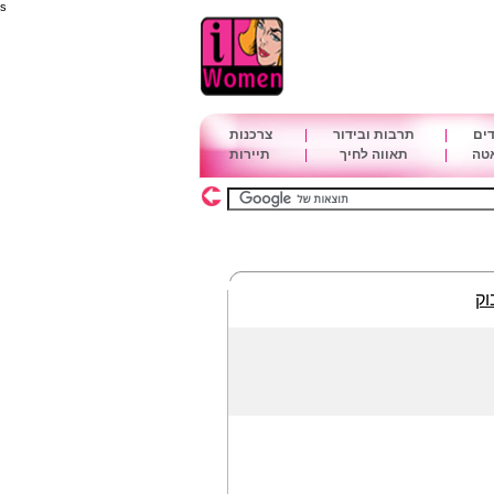
s
דים
|
תרבות ובידור
|
צרכנות
אטה
|
תאווה לחיך
|
תיירות
וק