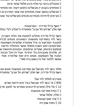
 מטבלים בחצי כף מלח ורבע פלפל שחור גרוס.
 מוסיפים בקבוק יין מבשלים כחמש דקות. ואז מוסיפים מים עד כדי כיסוי.
 מבשלים במשך שעה מוסיפים את שאר המרכיבים ואת הסילאן.
 מביאים לרתיחה מנמיכים מכסים ומבשלים עוד שעה וחצי. ומגישים
* השף צ'רלי פדידה - המרוקאית
שף מלון "שרתון תל אביב" ומסעדת ה"אוליב ליף" במלון
השף צ'רלי פדידה מחליט להפנות את הלחי השנייה, 
בשר לחי בפפריקה מעושנת. כשאנחנו מנסים לבדוק 
למטבח המרוקאי בו גדל ומתוודה שלמרות השמועות א
המרוקאים ראש השנה מסמל אושר והתחלה חדשה. 
קוסקוס בקינמון, שקדים וצימוקים. ונמנעים מהגשה ש
דג, סלטים ומטבוחה בלי החריף. אבל זה הכל הכנו
המנה של הקוסקוס, ואמא היא זאת שלימדה אותי אי
אפשר ללמוד את זה בשום בית ספר".
מלפי בשר לחי מבושל עם פפריקה מעושנת מוגש עם סלט
השף צ'רלי פדידה, שף מלון "שרתון תל אביב" ומסעדת ה
מצרכים למלפי לחי עגל:
 800 גר' בשר לחי שבושל בציר מים וירקות שורש
 12 עלי פילו חתוכים לריבועים ואפויים עד למצב פריך
 1 כפית פפריקה מעושנת
 מלח, פלפל שחור
 2 שיני שום קצוצות
 10 כפות שמן זית