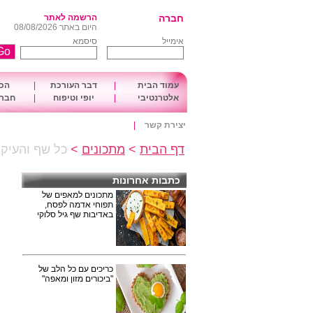
חברה
הרשמה לאתר
היום באתר 08/08/2026
אימייל
סיסמא
עמוד הבית
|
דבר העורכת
|
הכו
אלטרנטיבי
|
יופי וטיפוח
|
חברה
יצירת קשר
|
דף הבית
>
מתכונים
>
כל שף והעיקר
כתבות אחרונות
מתכונים למאפים של
תפוחי אדמה לפסח,
באדיבות שף גיל סלוקי
כריכים עם כל הלב של
"ביכורים מזון ומאפה"