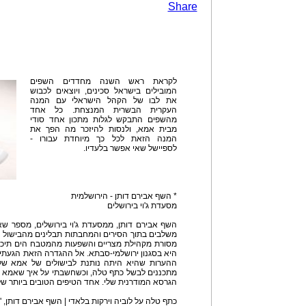
Share
לקראת ראש השנה מחדדים השפים
המובילים בישראל סכינים, ויוצאים לכבוש
את לבו של הקהל הישראלי עם המנה
העקרית הבשרית המנצחת. כל אחד
מהשפים התבקש לגלות מתכון אחד סודי
מבית אמא, ולנסות להיזכר מה הפך את
המנה הזאת לכל כך מיוחדת עבורו -
לספיישל שאי אפשר בלעדיו.
* השף אבירם דותן - הירושלמית
מסעדת ג'וי בירושלים
השף אבירם דותן, ממסעדת ג'וי בירושלים, מספר 
משלבים בתוך הסירים והמחבתות תבלינים מהבישול ה
מסורת מקהילת מצריים והשפעות מהמטבח הים תיכו
היא בסגנון ירושלמי-סבתא. אל ההגדרה הזאת הגעתי 
ההערות שהיא היתה נותנת לבישולים של אמא שלי,
מתכננים לבשל כתף טלה, וכשחשבתי על איך שאמא 
הגרסא המודרנית שלי. אחד הטיפים הטובים ביותר ש
כתף טלה על לוביה וירקות בלאדי | השף אבירם דותן, "ג'