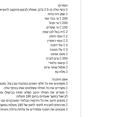
חומרים:
 כתף טלה (כ-2.5 ק"ג), מומלץ לבקש מהקצב להוציא את עצם האגן
 שמן זית כתית
 200 גר כבד עוף
 200 גר תכול
 150 גר שקדים
 2יח בצל לבן קצוץ
 2 ענפי תימין
 2 ענפי רוזמרין
 3 עלי דפנה
 3 עלי מנטה
 מעט אורגנו
 350 גרם לוביה
 קישאי בלאדי
 פלפל שחור גרוס
 מלח גס
אופן ההכנה:
 מקפיצים את כל חלקי הפנים במחבת עם בצל, ומטגנים בצירוף התימין.
 מקררים את כל המילוי וממלאים אותו בכתף טלה.
 סוגרים את המילוי היטב (שלא יפתח בבישול) ומ
לבישול במשך שעתיים בחום 180 מעלות.
 מנקים היטב את כל הירקות הבלאדי ומערבבים עם שמן זית ותימין.
 מכניסים לתבנית לתנור לחום של 180 מעלות במשך 15 דקות.
 מוצאים את המנה ומסדרים על צלחת גדולה וחגיגית.