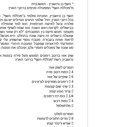
* השף בן נרושביץ - האשכנזית
מ"מכללת השף" המפעילה סניפים ברחבי הארץ
השף בן נרושביץ, המנחה ומלמד ב"מכללת השף",
בכל רחבי הארץ, רגיל שלפני החגים הגדולים יש גם ו
פולניה ובעל לאישה תוניסאית, הוא למד שהמילה כ
בבישולים. לקראת ראש השנה הוא שמח לשתף אותנו ע
מקצועי: תעשו מיקס בין המטבחים. "לא רק שאני נשוי
שאצלה בישולים זה גישה שונה בהחלט. היא מבשלת 
לראות אותה בעבודה. מטבח נוסף שהשפיע עלי ק
התוודעתי לויראציות שמקבל המטבח היהודי המסורת
סוג שונה של מאכלים וחומרי גלם, וקיבלנו את המנות
שוק אווז ברוטב רימונים המוגש מעל פירה בטטות וסלט
נרושביץ, רשת "מכללת השף" ברחבי הארץ
חומרים לשוק אווז:
 4 כפות רוטב סויה
 6 שוקיים של אווז
 4 רימונים מפורקים לגרעינים
 3 שיני שום קצוצות
 צרור נענע קצוץ
 1/4 כוס רכז רימונים
 4 כפות דבש
 מלח/פלפל
חומרים לסלט:
 8 גזרים חתוכים לרצועות
 שורש ג'ינג'ר קצוץ