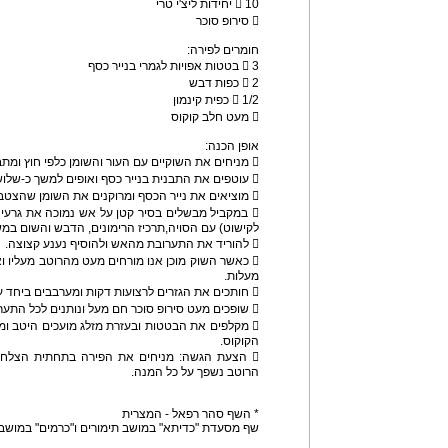
 10 יחידות ליצ'י טרי
 סירופ סוכר
חומרים לפירה:
 3 בטטות אפויות לגמרי בנייר כסף
 2 כפות דבש
 1/2 כפית קינמון
 מעט חלב קוקוס
אופן הכנה:
 מניחים את השוקיים עם העור והשומן כלפי חוץ ומתבלים במלח ופלפל.
 עוטפים את התבנית בנייר כסף ואופים למשך כ-שלוש שעות בחום של 150 מעלות.
 מוציאים את נייר הכסף ומרוקנים את השומן שהצטבר.
 במקביל מבשלים בסיר קטן על אש נמוכה את גרעינ
לקישוט) עם הסויה,תרכיז הרימונים, הדבש והשום במ
 להוריד את התערובת מהאש ולהוסיף נענע קצוצה.
מעלות.
 חותכים את הגזרים לרצועות דקות ומערבבים ביחד עם הליצ'י.
 שופכים מעט סירופ סוכר חם מעל ונותנים לכל התערובת להתקרר יחדיו.
 מקלפים את הבטטות ובעזרת מזלג מועכים היטב ו
הקוקוס.
 הצעת הגשה: מניחים את הפירה בתחתית הצלחת
הרוטב נשפך על כל המנה.
* השף סהר רפאל - המצרית
שף מסעדת "כדיתא" במושב תימורים ו"כרמים" במושב