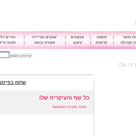
ח הנשי
|
אופנה
|
מבצעים
|
עסקים וקריירה
|
הורים ויל
 וקהילה
|
חדשות
|
עיצוב
|
ספורט וכושר
|
תזונה ודי
ארכיון / חפש
ית שלו
שתפו בפייסב
כל שף והעיקרית שלו
מאת: מערכת Iwomen