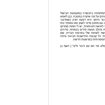
 המתמחה בהכשרה במקצועות הבישול
יכוחים על מה שיקרה במטבח. כבן לאמא
ור היתוך היא דווקא יתרון כשמדובר
ם מתכון פרטי לשוק אווז ומוסיף טיפ
 לאישה תוניסאית, יש לי חמות ממרוקו
מהלב ועושה סירים בכמויות. מדהים
שור לשהות שלי בארצות הברית, שם
י. כל קבוצת התיישבות הביאה איתה
 המסורתיות בפרשנות חדשה.
 גזר חם עם ג'ינג'י וליצ'י | השף בן