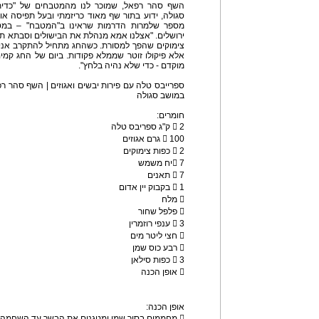
השף סהר רפאל, שמוכר לנו מהמטבחים של "כדיתא
סגולה, ידוע בתור שף מאוד כריזמתי ובעל תפיסה א
מספר שלמרות הדרמות שראינו ב"המטבח" – במט
ירושלים. "אצלנו אמא מנהלת את הבישולים וסבתא 
צימוקים שהפך למסורת. כשהחג מתחיל להתקרב אני
אלא פיקולו זוטר שממלא פקודות. ביום של החג קמי
מוקדם - כדי שלא נהיה בלחץ".
ספרייבס טלה עם פירות יבשים ואגוזים | השף סהר רפ
במושב סגולה
חומרים:
 2 ק"ג ספריבס טלה
 100 גרם אגוזים
 2 כפות צימוקים
 7יח משמש
 7 תאנים
 1 בקבוק יין אדום
 מלח
 פלפל שחור
 3 ענפי רוזמרין
 חצי ליטר מים
 רבע כוס שמן
 3 כפות סילאן
 אופן הכנה
אופן הכנה:
 מחממים בסיר שמן ומטגנים את הבשר עד השחמה חשוב שהבשר יהיה יבש.