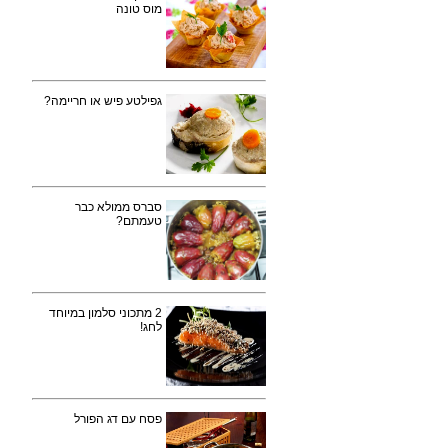
מוס טונה
גפילטע פיש או חריימה?
סברס ממולא כבר
טעמתם?
2 מתכוני סלמון במיוחד
לחג!
פסח עם דג הפורל