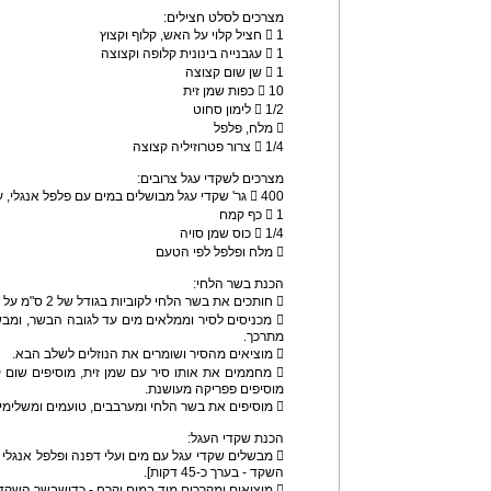
מצרכים לסלט חצילים:
 1 חציל קלוי על האש, קלוף וקצוץ
 1 עגבנייה בינונית קלופה וקצוצה
 1 שן שום קצוצה
 10 כפות שמן זית
 1/2 לימון סחוט
 מלח, פלפל
 1/4 צרור פטרוזיליה קצוצה
מצרכים לשקדי עגל צרובים:
 400 גר' שקדי עגל מבושלים במים עם פלפל אנגלי, עלי דפנה
 1 כף קמח
 1/4 כוס שמן סויה
 מלח ופלפל לפי הטעם
הכנת בשר הלחי:
 חותכים את בשר הלחי לקוביות בגודל של 2 ס"מ על 2 ס"מ.
 מכניסים לסיר וממלאים מים עד לגובה הבשר, ומב
מתרכך.
 מוציאים מהסיר ושומרים את הנוזלים לשלב הבא.
מוסיפים פפריקה מעושנת.
 מוסיפים את בשר הלחי ומערבבים, טועמים ומשלימים טעם עם מלח ופלפל.
הכנת שקדי העגל:
 מבשלים שקדי עגל עם מים ועלי דפנה ופלפל אנגלי ע
השקד - בערך כ-45 דקות].
 מוציאים ומקררים מיד במים וקרח - כדישבשר השקד לא ישחיר.