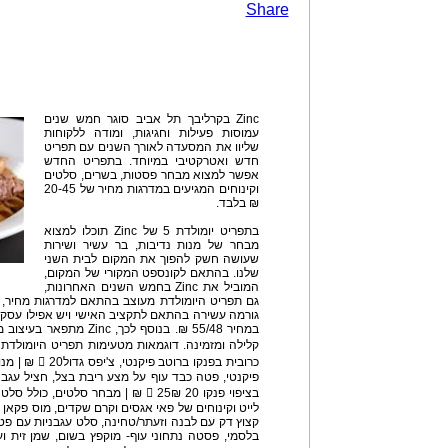
Share
Zinc בקרליבך תל אביב סוגר חמש שנים
עמוסות פעילות וחגיגות, ומודה ללקוחות
שליוו את המסעדה לאורך השנים עם תפריט
חדש ואטרקטיבי במיוחד. בתפריט החדש
אפשר למצוא מבחר פסטות, בשרים, סלטים
וקינוחים המגיעים במדרגות מחיר של 20-45
₪ בלבד.
בתפריט יומולדת 5 של Zinc תוכלו למצוא
מבחר של מנות נדיבות, בר עשיר ושירות
שעושה חשק להפוך את המקום לבית השני
שלנו. בהתאם לקונספט המקורי של המקום,
המוביל את Zinc בחמש השנים האחרונות,
גם תפריט היומולדת מעוצב בהתאם למדרגות מחיר,
במחיר 55/48 ₪. בנוסף לכך,
כרובית בפנקו ב
פיקנטי, פטה כבד עוף על מצע ריבת בצל, חציל עגבני
בציפוי פנקו 20 ₪ 25 ₪ | מבחר סלטים
לייט וקינוחים של פאי אגסים וקרם שקדים, מוס פקאן 
קצוץ דק עם לבנה וזעתר/טחינה, סלט עגבניות עם פטרי
בלסמי, פסטה נתחוני עוף- מוקפץ בשום, שמן זית ו