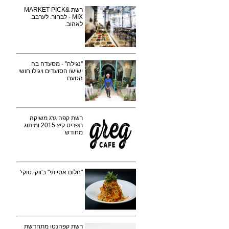
רשת MARKET PICK&
MIX - לבחור. לערבב.
לאהוב.
"נגילה" - מסעדה בה
ישׂישׂו הסועדים ויגילו חושי
הטעם
רשת קפה גרג משיקה
תפריט קיץ 2015 ומיתוג
מחודש
"חלום אסייתי" ב'ווקי טוקי'
רשת קפהנטו מתחדשת