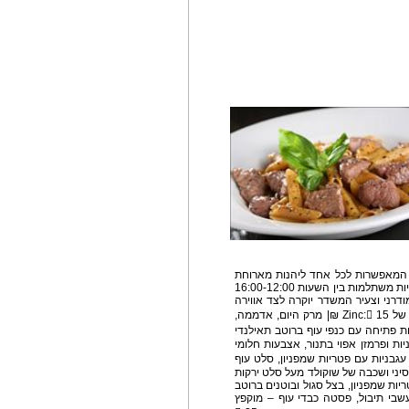
 המאפשרות לכל אחד ליהנות מארוחת
גורמה עשירה בהתאם לתקציב האישי ויש אפילו עסקיות משתלמות בין השעות 16:00-12:00
 Zinc מתפאר בעיצוב מודרני וצעיר המשדר יוקרה לצד אווירה
קלילה ומזמינה. דוגמאות מטעימות תפריט היומולדת של Zinc: 15 ₪| מרק היום, אדממה,
רוטב פיקנטי, צ'יפס גדול 20 ₪ | מנות פתיחה עם כנפי עוף ברוטב תאילנדי
ות ופרמזן אפוי בתנור, אצבעות חלומי
, כולל סלט עגבניות עם פטריות שמפניון, סלט עוף
סיני ושכבה של שוקולד מעל סלט ירקות
ות שמפניון, בצל סגול ובוטנים ברוטב
עשבי תיבול, פסטה כבדי עוף – מוקפץ