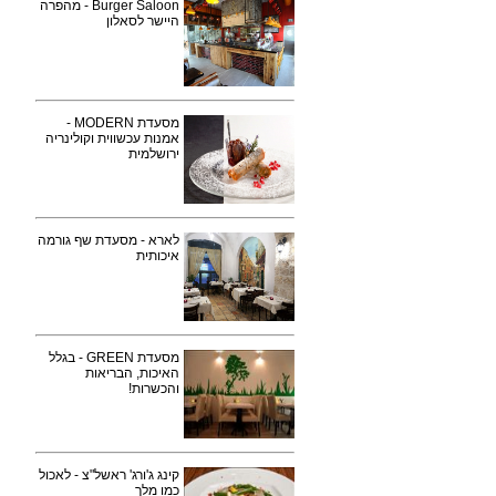
Burger Saloon - מהפרה
היישר לסאלון
מסעדת MODERN -
אמנות עכשווית וקולינריה
ירושלמית
לארא - מסעדת שף גורמה
איכותית
מסעדת GREEN - בגלל
האיכות, הבריאות
והכשרות!
קינג ג'ורג' ראשל"צ - לאכול
כמו מלך