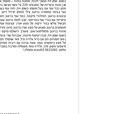
₪ | מנות עיקריות של המבורגר
פנקו כבד עוף עם בצל מוקפץ בשמן זית, חזה עוף בגר
עוף בציפוי טמפורה ברוטב צילי מתוק/ חרדל דיזון, 
עיקריות עם כבדי עוף בטריאקי, קבב לוקס ברוטב עג
תבשיל גולש בציר ירקות על מצע אורז, קציצות עוף
פרגית ברוטב פלפלת/טריאקי, מעורב ירושלמי-מיקס ש
| פאי תפוחים חם עם כדור גלידה וניל, פאי שוקולד חם ע
על מצע ביסקוויט נוגט, עוגת גבינה עם ריבית תותים
טלפון: 03-5615282טעים ומומלץ !