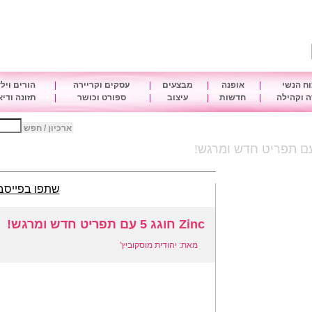
ח הנשי
|
אופנה
|
מבצעים
|
עסקים וקריירה
|
הורים ויל
 וקהילה
|
חדשות
|
עיצוב
|
ספורט וכושר
|
תזונה ודי
ארכיון / חפש
שתפו בפייסב
Zinc חוגג 5 עם תפריט חדש ומרגש!
מאת: יהודית מוסקוביץ'