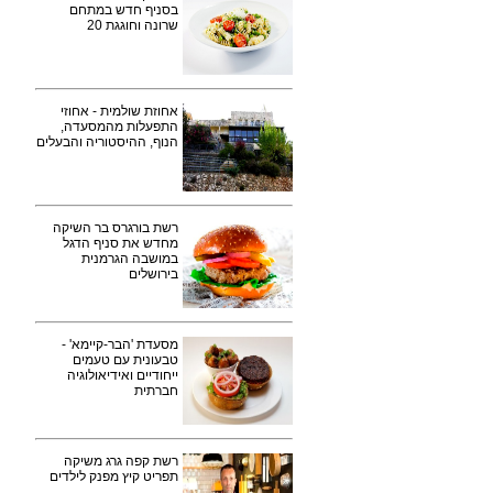
בסניף חדש במתחם
שרונה וחוגגת 20
אחוזת שולמית - אחוזי
התפעלות מהמסעדה,
הנוף, ההיסטוריה והבעלים
רשת בורגרס בר השיקה
מחדש את סניף הדגל
במושבה הגרמנית
בירושלים
מסעדת 'הבר-קיימא' -
טבעונית עם טעמים
ייחודיים ואידיאולוגיה
חברתית
רשת קפה גרג משיקה
תפריט קיץ מפנק לילדים