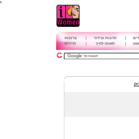
s
דים
|
תרבות ובידור
|
צרכנות
אטה
|
תאווה לחיך
|
תיירות
וק