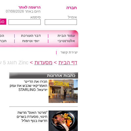
חברה
הרשמה לאתר
היום באתר 07/08/2026
אימייל
סיסמא
עמוד הבית
|
דבר העורכת
|
הכו
אלטרנטיבי
|
יופי וטיפוח
|
חברה
יצירת קשר
|
דף הבית
>
מסעדות
>
Zinc חוגג 5 עם תפריט חדש ומרגש!
כתבות אחרונות
הכירו את הדיינר
האמריקאי שכבש את עמק
יזרעאל: STARLING
"פורטר האוס" מרשת
חינווי, מסעדת בשרים
חדשה בנוף הגליל