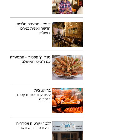
דוניא - מסעדה חלבית
חדשה ואינית במרכז
ירושלים
סנדוויץ' פקטורי - המסעדה
עם ה'ביס' המושלם
בריוש, בית
קפה-קונדיטוריה קסום
בנהריה
"לבן" יוגורטיה וגלידריה
ברעננה - בריא וכשר