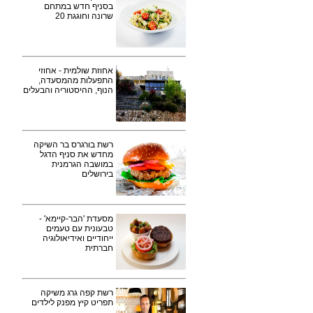
בסניף חדש במתחם
שרונה וחוגגת 20
אחוזת שולמית - אחוזי
התפעלות מהמסעדה,
הנוף, ההיסטוריה והבעלים
רשת בורגרס בר השיקה
מחדש את סניף הדגל
במושבה הגרמנית
בירושלים
מסעדת 'הבר-קיימא' -
טבעונית עם טעמים
ייחודיים ואידיאולוגיה
חברתית
רשת קפה גרג משיקה
תפריט קיץ מפנק לילדים