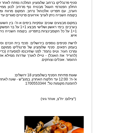
סניף פרנג'ליקו ברחוב שלומציון המלכה נפתח לאחר שי
החלון הפנורמי העגול מבטיח נוף מרהיב לכוון ממ
הערב, עם תפריט אלכוהול נרחב. המקום מרווח ומאד
בקומה השנייה ניתן לערוך אירועים פרטיים סגורים עד 50 איש.
איש.
לרשת סניפים נוספים בירושלים: סניף בית הכרם וסנ
בעמק רפאים. סניף שלומציון של פרנג'ליקו ממוק
ומרכז העיר. וטיפ נחמד: לפני שתיכנסו למסעדה (כדי
(להוריד את האוכל) - טיילו לאורך שדרות ממילא אל
ההומור. אוכלים וצוחקים.
שעות פתיחת הסניף בשלומציון 18 ירושלים:
א'-ה': 12:00 עד הלקוח האחרון. במוצ"ש - שעה לאחר צאת השבת עד חצות.
להזמנת מקומות טל': 1700553344
(*צילום: יח"צ, אוהד גיגי)