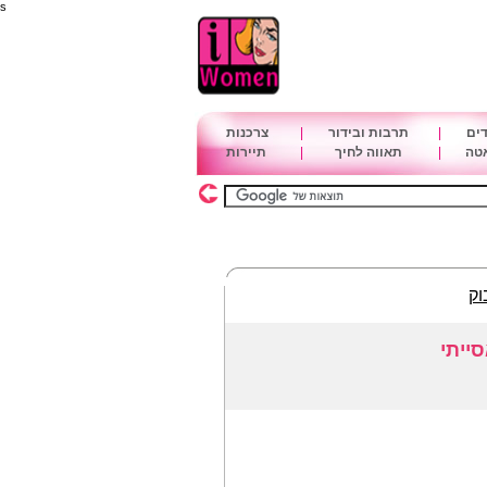
s
דים
|
תרבות ובידור
|
צרכנות
אטה
|
תאווה לחיך
|
תיירות
וק
ייתי