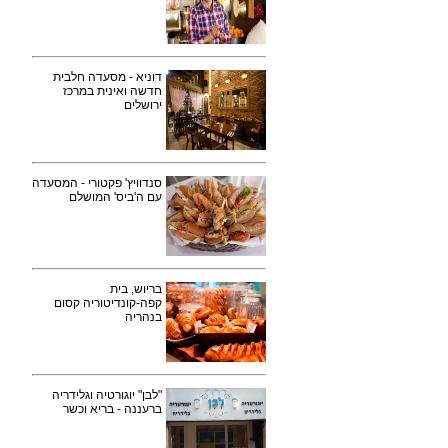
דוניא - מסעדה חלבית
חדשה ואינית במרכז
ירושלים
סנדוויץ' פקטורי - המסעדה
עם ה'ביס' המושלם
בריוש, בית
קפה-קונדיטוריה קסום
בנהריה
"לבן" יוגורטיה וגלידריה
ברעננה - בריא וכשר