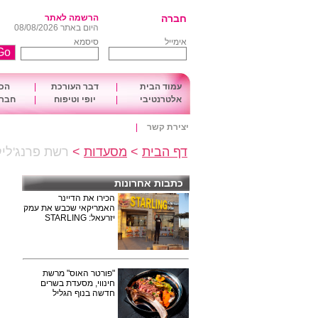
חברה
הרשמה לאתר
היום באתר 08/08/2026
אימייל
סיסמא
עמוד הבית
|
דבר העורכת
|
הכו
אלטרנטיבי
|
יופי וטיפוח
|
חברה
יצירת קשר
|
דף הבית
>
מסעדות
>
רשת פרנג'ליק
כתבות אחרונות
הכירו את הדיינר
האמריקאי שכבש את עמק
יזרעאל: STARLING
"פורטר האוס" מרשת
חינווי, מסעדת בשרים
חדשה בנוף הגליל