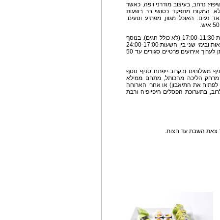
פוץ נרחב, בעיצוב מודרני ויפה, כאשר
ילא. המקום מתפקד כסושי בר בשעות
 נעים. האוכל מגוון, מפתיע וטעים.
במקום מבצעים שונים: עסקיות בימים א-ה'- בין השעות 17:00-11:30 (לא כולל חגים). בנוסף
בערבים: בימי ראשון ושלישי מבצע 1+1 על בר המשקאות ובימי שני בין השעות 24:00-17:00
1+1 על כל הקומבינציות בתפריט. בקומה השנייה ניתן לערוך אירועים פרטיים סגורים עד 50
יף משלוחים ובקרוב ייפתח סניף נוסף
ם מרחק הליכה מהכותל, מתחם ממילא
 לפתוח את התיאבון) או אחרי הארוחה
רוב, בתערוכת הפסלים היפייפיה ורבת