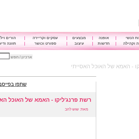
ח הנשי
|
אופנה
|
מבצעים
|
עסקים וקריירה
|
הורים ויל
 וקהילה
|
חדשות
|
עיצוב
|
ספורט וכושר
|
תזונה ודי
ארכיון / חפש
ו - האמא של האוכל האסייתי
שתפו בפייסב
רשת פרנג'ליקו - האמא של האוכל האס
מאת: שוש להב