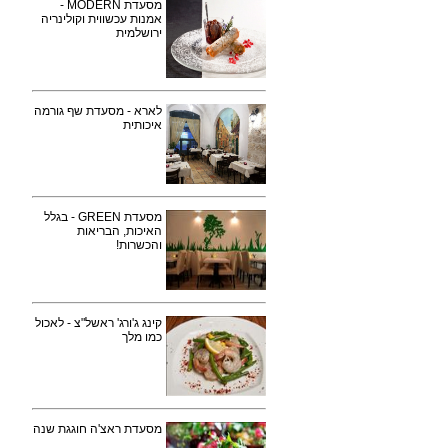
מסעדת MODERN -
אמנות עכשווית וקולינריה
ירושלמית
לארא - מסעדת שף גורמה
איכותית
מסעדת GREEN - בגלל
האיכות, הבריאות
והכשרות!
קינג ג'ורג' ראשל"צ - לאכול
כמו מלך
מסעדת ראצ'ה חוגגת שנה