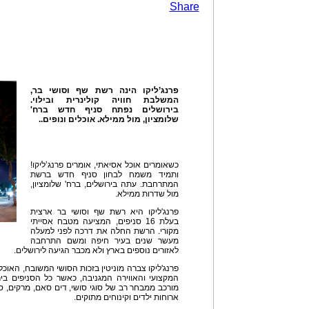
Share
פרנג’ליקו הינה רשת שף וסושי בר,
המשלבת חוויה קולינרית ובילוי.
בירושלים נפתח סניף חדש ברח'
שלומציון, מול ממילא. אוכלים ונופים..
כשאומרים אוכל אסיאתי, אומרים פרנג’ליקו!
ותמיד משמח לבחון סניף חדש ברשת
המתרחבת. עתה בירושלים, ברח' שלומציון,
מול שדרות ממילא.
פרנג'ליקו היא רשת שף וסושי בר ארצית
בעלת 16 סניפים, המציעה מטבח אסייתי
מקורי. הרשת החלה את דרכה לפני למעלה
מעשר שנים בעיר חיפה ומשם התרחבה
לאזורים נוספים בארץ ולא מכבר הגיעה לירושלים.
פרנג'ליקו צברה מוניטין בזכות הסושי המשובח, האוכל 
המקצועי והאווירה המגניבה, כאשר כל הסניפים ביר
מורכב ממבחר רב של סוגי סושי, דים סאם, מרקים, סל
ארוחות ילדים וקינוחים מתוקים.