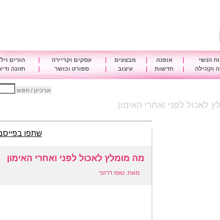
ח הנשי
|
אופנה
|
מבצעים
|
עסקים וקריירה
|
הורים ויל
 וקהילה
|
חדשות
|
עיצוב
|
ספורט וכושר
|
תזונה ודי
ארכיון / חפש
ץ לאכול לפני ואחרי האימון
שתפו בפייסב
מה מומלץ לאכול לפני ואחרי האימון
מאת: טופז דרזנר