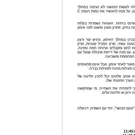
יכולה לעשות תחושה לא נעימה במהלך
הפעילות. כדאי מאוד לצרוך תפוז או 2 קלמנטינות ביום, על מנת להעשיר את כמות ויטמין C
ינס ביתיות. העוגיות נשמרות בקלות
ת בתיק, פתרון מצוין ופשוט לפני אימון
רנו במהלך האימון, נרגיש קור ורצון
טטה עשיר, מרק המכיל קטניות, מרק
חומוס וכו'. מוסיפים למרק כזה 2 פרוסות לחם ומקבלים ארוחה חמה ומזינה,
ן. גם מנה של דייסת שיבולת שועל עם
ה המחממת ומשביעה.
ם מאוד לאחר אימון, אבל אינם מתאימים
פכו פעילות מהנה לפעילות כבדה.
ינו אוהב סלטים יכול להכין חליטה של
הערך התזונתי שלו.
ריך להפחית את השתייה. מי שמתקשה
 ירוק או חליטת עלים.
 "טעם הכושר", יחד עם השפית, דניאלה