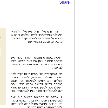
Share
החורף הישראלי הוא אידיאלי להתחיל
בפעילות גופנית מחוץ לבית - הליכה, ריצה או
רכיבה על אופניים והכל מבלי לקבל משב רוח
מהביל על הפנים ולנטוף זיעה.
העיסוק בספורט מאפשר אוורור, ניקוי ראש
ושחרור מתחים ונותן את פינת השקט היומי
והפרטי המגיעה לכל אחד ואחת וכמובן תורם
לבריאות.
כפי שמקפידים על מתיחות וחיזוקים לפני
ואחרי הפעילות הגופנית, להגיע בבגדים
ונעליים המתאימים לפעילות ,כך חשוב
במיוחד לדאוג לתזונה נכונה לפני ואחרי
הפעילות כדי לספק לגוף את החומרים שהוא
זקוק להם ולהפוך את האימון לאפקטיבי יותר:
1. אכילה של פחמימה פשוטה חצי שעה
לפני פעילות גופנית אירובית. הבננות בעונה
הזו נהדרות ומומלץ לאכול בננה לפני אימון
ולהנות ממקור אנרגיה מהטבע.