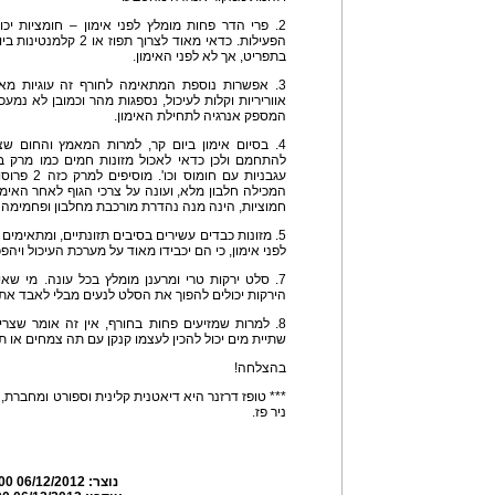
2. פרי הדר פחות מומלץ לפני אימון – חומציות 
בתפריט, אך לא לפני האימון.
3. אפשרות נוספת המתאימה לחורף זה עוגיות מאפ
אווריריות וקלות לעיכול, נספגות מהר וכמובן לא נמעכו
המספק אנרגיה לתחילת האימון.
4. בסיום אימון ביום קר, למרות המאמץ והחום שצב
להתחמם ולכן כדאי לאכול מזונות חמים כמו מרק ב
עגבניות עם 
המכילה חלבון מלא, ועונה על צרכי הגוף לאחר האימו
חמוציות, הינה מנה נהדרת מורכבת מחלבון ופחמימ
5. מזונות כבדים עשירים בסיבים תזונתיים, ומתאימי
לפני אימון, כי הם יכבידו מאוד על מערכת העיכול ויה
7. סלט ירקות טרי ומרענן מומלץ בכל עונה. מי שא
הירקות יכולים להפוך את הסלט לנעים מבלי לאבד את 
8. למרות שמזיעים פחות בחורף, אין זה אומר שצ
שתיית מים יכול להכין לעצמו קנקן עם תה צמחים או תה
בהצלחה!
*** טופז דרזנר היא דיאטנית קלינית וספורט ומחברת,
ניר פז.
נוצר:
06/12/2012 11:45:00