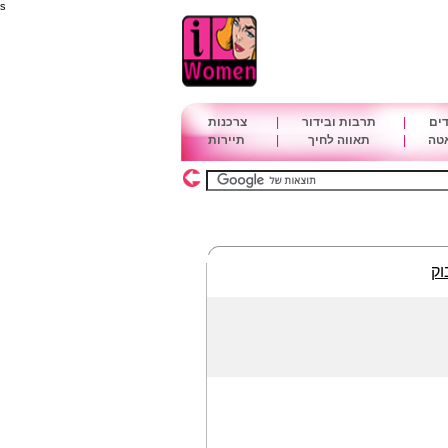
s
דים
|
תרבות ובידור
|
צרכנות
אטה
|
תאווה לחיך
|
תיירות
וק