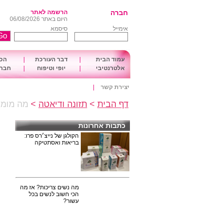
חברה
הרשמה לאתר
היום באתר 06/08/2026
אימייל
סיסמא
עמוד הבית
|
דבר העורכת
|
הכו
אלטרנטיבי
|
יופי וטיפוח
|
חברה
יצירת קשר
|
דף הבית
>
תזונה ודיאטה
>
מה מומל
כתבות אחרונות
הקולגן של נייצ׳רס פרו:
בריאות ואסתטיקה
מה נשים צריכות? אז מה
הכי חשוב לנשים בכל
עשור?