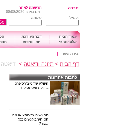
חברה
הרשמה לאתר
היום באתר 08/08/2026
אימייל
סיסמא
עמוד הבית
|
דבר העורכת
|
הכו
אלטרנטיבי
|
יופי וטיפוח
|
חברה
יצירת קשר
|
דף הבית
>
תזונה ודיאטה
>
"דיאטה 
כתבות אחרונות
הקולגן של נייצ׳רס פרו:
בריאות ואסתטיקה
מה נשים צריכות? אז מה
הכי חשוב לנשים בכל
עשור?