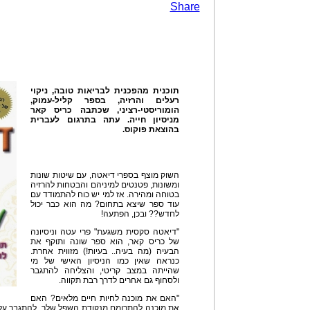
Share
תוכנית מהפכנית לבריאות טובה, ניקוי
רעלים והרזיה, ב
ספר קליל-עמוק,
הומוריסטי-רציני, שכתבה כריס קאר
מניסיון חייה. עתה
בתרגום לעברית
בהוצאת פוקוס.
השוק מוצף בספרי דיאטה, עם שיטות שונות
ומשונות, פטנטים למיניהם והבטחות להרזיה
בטוחה ומהירה. אז למי יש כוח להתמודד עם
עוד ספר שיצא בתחום? מה הוא כבר יכול
לחדש?? ובכן, הפתעה!
"דיאטה סקסית משגעת" פרי עטה וניסיונה
של כריס קאר, הוא ספר שונה ותוקף את
הבעיה (מה בעיה.. בעיות!) מזווית אחרת.
כנראה שאין כמו הניסיון האישי של מי
שהייתה במצב קריטי, והצליחה להתגבר
ולסחוף גם אחרים לדרך רבת תקווה.
"האם את מוכנה לחיות חיים מלאים? האם
את מוכנה להתרומם מנקודת השפל שלך, להתגבר על