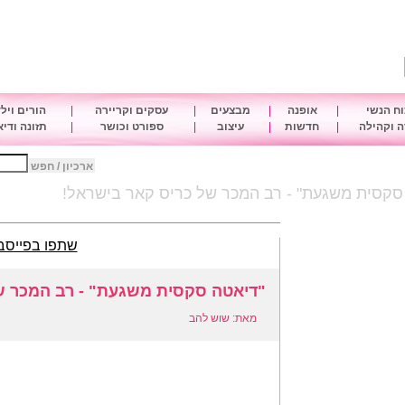
ח הנשי
|
אופנה
|
מבצעים
|
עסקים וקריירה
|
הורים ויל
 וקהילה
|
חדשות
|
עיצוב
|
ספורט וכושר
|
תזונה ודי
ארכיון / חפש
סקסית משגעת" - רב המכר של כריס קאר בישראל!
שתפו בפייסב
"דיאטה סקסית משגעת" - רב המכר ש
מאת: שוש להב