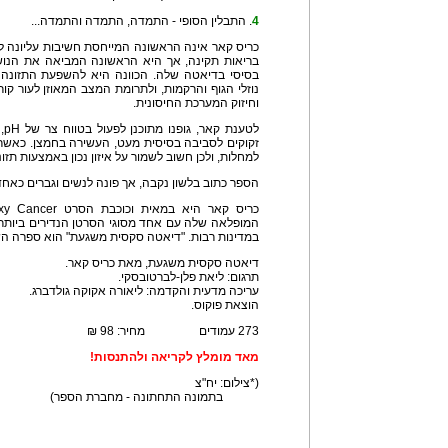
4
. התבלין הסופי - התמדה, התמדה והתמדה...
כריס קאר אינה הראשונה המייחסת חשיבות עליונה לאיז
בריאות תקינה, אך היא הראשונה המביאה את הנושא
נוזלי הגוף והרקמות, ולתרומת המצב המאוזן לעור קור
וחיזוק המערכת החיסונית.
זקוקים לסביבה בסיסית מעט, העשירה בחמצן. כאשר הג
למחלות, ולכן חשוב לשמור על איזון נכון באמצעות תזו
הספר כתוב בלשון נקבה, אך פונה לנשים וגברים כאחד
המופלאה שלה עם אחד מסוגי הסרטן הנדירים ביותר.
במדינות רבות. "דיאטה סקסית משגעת" הוא ספרה הש
דיאטה סקסית משגעת, מאת כריס קאר.
תרגום: ליאת פלן-לברטובסקי.
עריכה מדעית והקדמה: ליאורה אקוקה גולדברג.
הוצאת פוקוס.
273 עמודים מחיר: 98 ₪
מאד מומלץ לקריאה ולהתנסות!
(*צילום: יח"צ
בתמונה התחתונה - מחברת הספר)