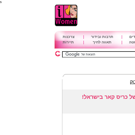
s
דים
|
תרבות ובידור
|
צרכנות
אטה
|
תאווה לחיך
|
תיירות
וק
ל כריס קאר בישראל!