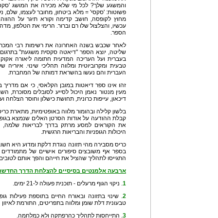
והמשגע שלך? לכל מי שלא מכירה את המושג 'סקסי 
פשוטות: 'סקסי' = מלא ביטחון, מחובר לעצמו, שלם, נל
מחוץ לקופסה, חושב קדימה וקורא תיגר על ההווה
עכשיו, והצלצול שלו רם וברור. הרימי את הטלפון, מד
הספר.
לאחר שכבש בשנה האחרונה את רשימות רבי המכר 
שליטה, יוצא הספר "דיאטה סקסית משגעת" בתרגום 
בעברית ועל העריכה המדעית חתומה ליאורה אקוקה ג
טבעית ומקרוביוטית ומלווה תהליכי שינוי. איוריה 
העברית והם נעשו בהשראת דמותה של המחברת.
זהו אינו ספר דיאטות במובן הקלאסי, כי אם מדריך ב
מעין מנטור נאמן היכול לסייע לסובלים מסוכרת, השמ
דיכאון, עייפות כרונית, תחושת כישלון וחוסר הצלחה וע
בלשון קלילה ובהומור מלווה באופטימיות, מתארת כר
קבלת ההודעה על אודות הסרטן האלים שנמצא בגופה 
את הקוראים למסע מרתק בדרך לבריאות שלמה, שבמ
היכולות הגופניות והבריאות הרגשית.
כריס מסבירה מהי תזונה נוגדת דלקת ומדוע היא חשו
בספר אף משובצים סיפורים אישיים של מתמודדים א
התגייסו לתהליך שהציל את חייהם והפך אותם לטובים 
ארבעה אלמנטים בסיסיים להצלחת הדרך החדשה 
1
. ניקוי הגוף מרעלים - תוכנית פעולה ל-21 ימים.
2
. שינוי בתזונה ובאורח החיים בתוספת פעילות גופ
טבעונית דלת שומן ומלווה בתפריטים, התורמת לאיזון
3
. התייחסות לתהליך כהרפתקה ולא כמלחמה.