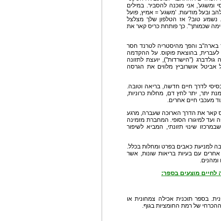
ומשגע', אני מוכנה להסביר. במילים
הב ובעל מודעות. 'משגע' = אמיץ, פועל
. נשמע טוב? אז הטלפון שלך מצלצל
הימה שכמותך". כך פותחת כריס קאר את
בארה"ב והפך מהיסטריה לטרנד חסר
לעברית, בהוצאת פוקוס. על ההקדמה
ולדברג ("הישרדות"), יועצת לתזונה
של אביטל אושרוביץ מלווים את הגרסה
סיסי לדרך חיים חדשה, בריאה וטובה.
נת יתר, יתר לחץ דם, מחלות כרוניות,
וד מעכבי חיים אחרים.
יס קאר את הדרך הארוכה שעברה, מרגע
ועד למיגורו הסופי. המחברת מזמינה
רכזו שינוי תזונתי, המביא לשיפור
בה למניעת כאבים בפרט ומחלות בכלל.
חרים עם בעיות בריאות שונות, אשר
ומהנים.
לחיים מוצעים בספר:
נית. בספר תוכנית אכילה צמחונית או
 ההכרחי של רמת החומציות בגוף.