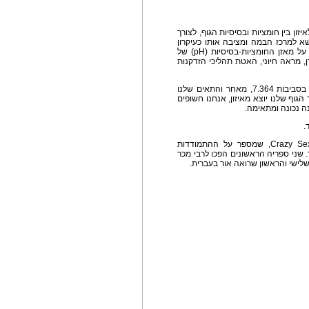
ון בין חומציות ובסיסיות הגוף, לצורך
 למרכז הבמה ומציבה אותו כעיקרון
בסיסי בדיאטה שלה. הכוונה היא להשפעת התזונה על מאזן החומציות-בסיסיות (pH) של
ן, מראה חיוני, האטת תהליכי הזדקנות
לטענת קאר, גופנו מתוכנן לפעול בטווח צר של pH, בסביבות 7.364, מאחר והתאים שלנו
וף שלנו יוצא מאיזון, אנחנו חשופים
נה נכונה ומתאימה.
.
כריס קאר היא במאית וכוכבת הסרט Crazy Sexy Cancer, שמספר על ההתמודדות
 שני ספריה הראשונים הפכו לרבי מכר
לישי והראשון שרואה אור בעברית.