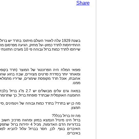
Share
בשנת 1929 עלה לאוויר העולם מיתוס: בתרד יש ברזל .
ההתייחסות לתרד כמזון–על מחזק, הגיעה מפרסום מחקר
שייחסו לתרד כמות ברזל גבוהה פי 10 מערכו התזונתי האמיתי.
פופאי המלח היה הפרזנטור של המוצר (תרד בקופס
ומאוחר יותר בסדרת סרטים מצוירים, שבה ברגע שהו
אהובתו, אוכל תרד מקופסת שימורים, שריריו מתמלאים
ממנו.
במאה גרם עלים מבושלים י
החומצה האוקסלית שבתרד סופחת ברזל, כך שתרומת ה
מה כן יש בתרד? בתרד כמות גבוהה של ויטמינים ,סידן,
חמצון.
מה זה ברזל בכלל?
ברזל הינו מינרל הנמצא במזון ומהווה מרכיב חשוב ב
בכדוריות הדם האדומות, מכיל 
האיברים בגוף. לכן, חסר בברזל עלול להביא לפ
באיברים.