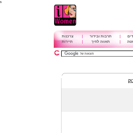
s
דים
|
תרבות ובידור
|
צרכנות
אטה
|
תאווה לחיך
|
תיירות
וק