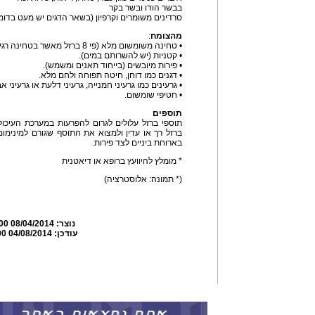
בבשר הודו ובשר בקר
סרדינים משומרים וקרפיון (בשאר הדגים יש מעט בדומה
מהצומח
:
• טחינה משומשום מלא (פי 8 ברזל מאשר בטחינה רגילה).
• קטניות (יש להשרותם במים).
• פירות מיובשים (בייחוד תאנים ומשמש).
• דגנים כמו דוחן, חיטה תפוחה ולחם מלא.
• גרעינים כמו גרעיני חמנייה, גרעיני דלעת או גרעיני א
• חטיפי שומשום.
תוספים
תוספי ברזל עלולים לגרום להפרעות במערכת העיכול -
ברזל רך או עדין ולמצוא את התוסף שגורם למינימום
בארוחת ביניים לצד פירות.
* מומלץ להיוועץ ברופא או דיאטנית
(* תמונה: אלוסטרציה)
נוצר:
08/04/2014 07:55:00
עודכן:
04/08/2014 07:59:00