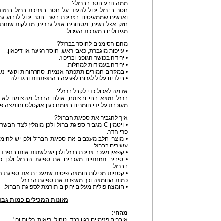
ממה נובע חסר בברזל?
חסר בברזל יכול להעיד על חסר בצריכת ברזל בתזונ
ואנשים שממעיטים בצריכת בשר. חסר יכול לנבוע ג
חזק אצל נשים, מטחורים אצל גברים, מדלקות שונות
מגידולים במערכת העיכול.
מהם הסימנים לחוסר בברזל?
• עייפות מוגברת, כאבי ראש, חוסר רגיעה או דיכאון.
• ירידה בכושר הגופני ובריכוז.
• ירידה בעמידות למחלות.
• במקרים חמורים תתפתח אנמיה, סחרחורות וקשיי נש
• בילדים עלול לגרום לפגיעה בהתפתחות ובגדילה.
אז מה לאכול כדי לקבל ברזל?
ברזל נמצא בחי ובצומח, אולם הברזל מהצומח לא נ
מעוכבת על ידי חומרים בצומח כגון אוקסלט וחומצה פי
איך להגביר את ספיגת הברזל?
• ויטמין C מגביר ספיגת ברזל ולכן מומלץ לצד 
פרי הדר.
• מוצרי חלב מעכבים את ספיגת הברזל ולכן יש להימנ
עשירים בברזל.
• קפאין מעכב צריכת ברזל ולכן יש לשתות אותו בנפרד
• סיבים תזונתיים מעכבים את ספיגת הברזל ולכן 
בברזל.
• קטניות מכילות חומצה פיטית שמעכבת את ספיגת ה
כמות החומצה וכך משפרת את ספיגת הברזל.
• חומצה פולית מעלים ירוקים תורמת לספיגת הברזל.
מזונות המכילים כמות גבו
מהחי
:
איברים פנימיים כגון כבד, טחול, ריאות, כליות וכו'.