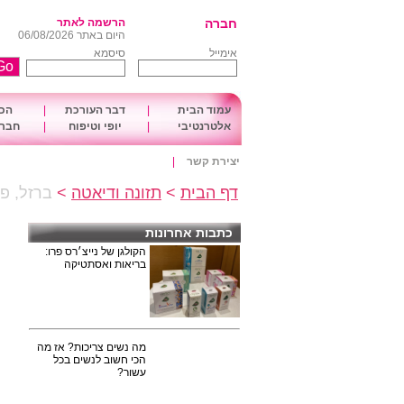
חברה
הרשמה לאתר
היום באתר 06/08/2026
אימייל
סיסמא
עמוד הבית
|
דבר העורכת
|
הכו
אלטרנטיבי
|
יופי וטיפוח
|
חברה
יצירת קשר
|
דף הבית
>
תזונה ודיאטה
>
ברזל, פו
כתבות אחרונות
הקולגן של נייצ׳רס פרו:
בריאות ואסתטיקה
מה נשים צריכות? אז מה
הכי חשוב לנשים בכל
עשור?