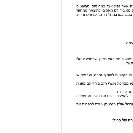
ה אשר נפוץ אצל צמחוניים וטבעוניים
ם מאיבוד דם מאסיבי כתוצאה ממחזור
 במעי כמו במחלת הצליאק והקרוהן או
ימה.
ספג היטב בגוף מכיוון שהספיגה שלו
טית.
הבשר או הקטניות להוסיף גמבה, עגבנייה או
ע מצריכת מוצרי חלב ביחד עם מזונות
 מהארוחות.
כדי להמעיט בצריכתם בארוחה עשירה
ברזל אולם הנבטתן עוזרת להפחית את
הה של ברזל: