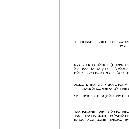
 שגוי בו הוזזה הנקודה העשרונית כך
ת שימורים)- בתחילה כדמות קומיקס
א נקלע לצרה בדרך להצלת אוליב אויל
 ברזל, והוא מנצח גם חזקים וגדולים
ש 2.7 מ"ג ברזל בלבד – כמו בעלים ירוקים אחרים. בנוסף,
תרד לצורכי הגוף בברזל נמוכה.
 חומצה פולית, סיבים תזונתיים ונוגדי
יותר בפעילות הגוף. ההמוגלובין אשר
4 יחידות ברזל שתפקידן להוביל את החמצן מהריאות לשאר
גיעה באספקת החמצן ומכאן לפגיעה